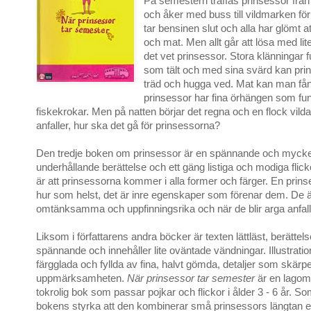
På semestern träffas prinsessor från 
och åker med buss till vildmarken för a
tar bensinen slut och alla har glömt at
och mat. Men allt går att lösa med lite
det vet prinsessor. Stora klänningar 
som tält och med sina svärd kan prin
träd och hugga ved. Mat kan man fång
prinsessor har fina örhängen som fu
fiskekrokar. Men på natten börjar det regna och en flock vild
anfaller, hur ska det gå för prinsessorna?
Den tredje boken om prinsessor är en spännande och mycke
underhållande berättelse och ett gäng listiga och modiga flicko
är att prinsessorna kommer i alla former och färger. En prin
hur som helst, det är inre egenskaper som förenar dem. De är
omtänksamma och uppfinningsrika och när de blir arga anfalle
Liksom i författarens andra böcker är texten lättläst, berättelse
spännande och innehåller lite oväntade vändningar. Illustratio
färgglada och fyllda av fina, halvt gömda, detaljer som skärp
uppmärksamheten.
När prinsessor tar semester
är en lagom
tokrolig bok som passar pojkar och flickor i ålder 3 - 6 år. So
bokens styrka att den kombinerar små prinsessors längtan e