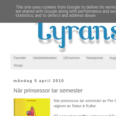
This site uses cookies from Google to deliver its servi
are shared with Google along with performance and secu
statistics, and to detect and address abuse.
Favoriter
Världsbiblioteket
100 kvinnor
Nobelpriset
Augu
Norge
måndag 5 april 2010
När prinsessor tar semester
När prinsessor tar semester
av Per 
utgiven av Natur & Kultur.