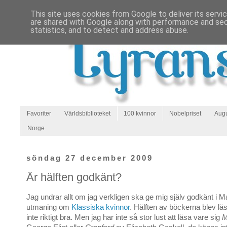
This site uses cookies from Google to deliver its servi
are shared with Google along with performance and secu
statistics, and to detect and address abuse.
Favoriter
Världsbiblioteket
100 kvinnor
Nobelpriset
Augu
Norge
söndag 27 december 2009
Är hälften godkänt?
Jag undrar allt om jag verkligen ska ge mig själv godkänt i M
utmaning om
Klassiska kvinnor
. Hälften av böckerna blev lä
inte riktigt bra. Men jag har inte så stor lust att läsa vare sig
M