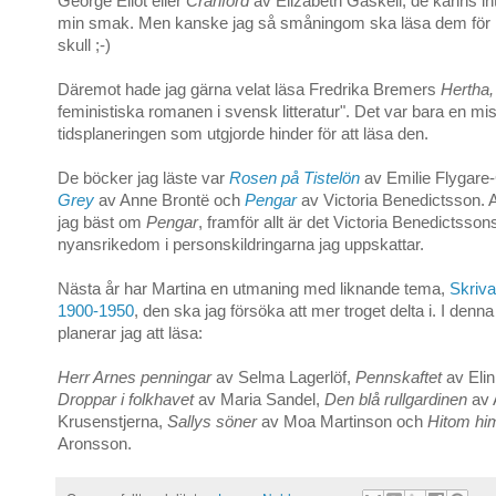
George Eliot eller
Cranford
av Elizabeth Gaskell, de känns in
min smak. Men kanske jag så småningom ska läsa dem för m
skull ;-)
Däremot hade jag gärna velat läsa Fredrika Bremers
Hertha,
feministiska romanen i svensk litteratur". Det var bara en mis
tidsplaneringen som utgjorde hinder för att läsa den.
De böcker jag läste var
Rosen på Tistelön
av Emilie Flygare
Grey
av Anne Brontë och
Pengar
av Victoria Benedictsson. 
jag bäst om
Pengar
, framför allt är det Victoria Benedictsson
nyansrikedom i personskildringarna jag uppskattar.
Nästa år har Martina en utmaning med liknande tema,
Skriv
1900-1950
, den ska jag försöka att mer troget delta i. I denn
planerar jag att läsa:
Herr Arnes penningar
av Selma Lagerlöf,
Pennskaftet
av Eli
Droppar i folkhavet
av Maria Sandel,
Den blå rullgardinen
av
Krusenstjerna,
Sallys söner
av Moa Martinson och
Hitom hi
Aronsson.