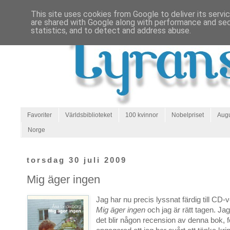
This site uses cookies from Google to deliver its servi
are shared with Google along with performance and secu
statistics, and to detect and address abuse.
Favoriter
Världsbiblioteket
100 kvinnor
Nobelpriset
Augu
Norge
torsdag 30 juli 2009
Mig äger ingen
Jag har nu precis lyssnat färdig till CD-
Mig äger ingen
och jag är rätt tagen. Ja
det blir någon recension av denna bok, f