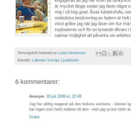
engagerad att jag har svårt att tänka kr
är mycket länge sedan jag läste något 
mig i så hög grad. Åsas kärleksfulla, o
realistiska beskrivning av fadern är hel
visst gråter jag när jag läser om hur mä
exploateras och för en tynande tillvaro i 
saknar möjlighet att påverka sin arbetssi
Omsorgsfullt nedplitat av
Lyrans Noblesser
Etiketter:
Litteratur Sverige
,
Ljudböcker
6 kommentarer:
Anonym
30 juli 2009 kl. 22:48
Jag har aldrig reagerat på den bokens existens - känner 
har ingen som helst relation till den - men jag tycker titeln ä
Svara