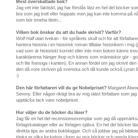
Mest överskattade bok?
Jag vet inte faktiskt, jag har förstås läst en hel del böcker so
bra som jag trott eller hoppats men jag kan inte komma på n
som bör inneha titeln...
Vilken bok önskar du att du hade skrivit? Varför?
Wolf Hall
utan tvekan - för språkets skull och för att författare
hantera historia i en historisk roman tilltalar historikern i mig (
vad som är historiskt korrekt eller inte men boken känns tro
karaktärerna hänger ihop och känns som människor gör - g
och lite fransiga i kanten). En annan fördel om jag skrivit den
den då vore skriven på svenska och då kunde också Lyran få
:)
Den här författaren vill du ge Nobelpriset?
Margaret Atwood
Sereny. Eller någon riktigt bra av mig oläst författare som ja
upptäcka tack vare nobelpriset.
Hur väljer du de böcker du läser?
Jag får en hel del recensionsexemplar som jag då uppmärk
förlagskataloger eller av förlagen själva. En hel del böcker lä
direkta tips av andra bokbloggar. Och så jobbar jag på bibliot
tänka er vilka lockelser i form av nya böcker och gamla klass