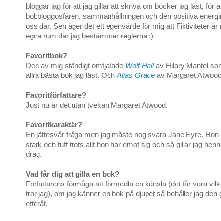
bloggar jag för att jag gillar att skriva om böcker jag läst, för a
bobbloggosfären, sammanhållningen och den positiva energ
oss där. Sen äger det ett egenvärde för mig att Fiktiviteter är 
egna rum där jag bestämmer reglerna :)
Favoritbok?
Den av mig ständigt omtjatade
Wolf Hall
av Hilary Mantel so
allra bästa bok jag läst. Och
Alias Grace
av Margaret Atwood
Favoritförfattare?
Just nu är det utan tvekan Margaret Atwood.
Favoritkaraktär?
En jättesvår fråga men jag måste nog svara Jane Eyre. Hon 
stark och tuff trots allt hon har emot sig och så gillar jag he
drag.
Vad får dig att gilla en bok?
Författarens förmåga att förmedla en känsla (det får vara vil
tror jag), om jag känner en bok på djupet så behåller jag den
efteråt.