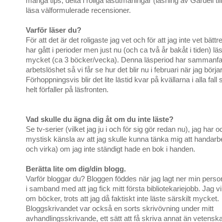
många tips, delta i roliga läsutmaningar (läsning av Gardell ti
läsa välformulerade recensioner.
Varför läser du?
För att det är det roligaste jag vet och för att jag inte vet bättr
har gått i perioder men just nu (och ca två år bakåt i tiden) läs
mycket (ca 3 böcker/vecka). Denna läsperiod har sammanfal
arbetslöshet så vi får se hur det blir nu i februari när jag börjar
Förhoppningsvis blir det lite lästid kvar på kvällarna i alla fall s
helt förfaller på läsfronten.
Vad skulle du ägna dig åt om du inte läste?
Se tv-serier (vilket jag ju i och för sig gör redan nu), jag har 
mystisk känsla av att jag skulle kunna tänka mig att handarbe
och virka) om jag inte ständigt hade en bok i handen.
Berätta lite om dig/din blogg.
Varför bloggar du? Bloggen föddes när jag lagt ner min perso
i samband med att jag fick mitt första bibliotekariejobb. Jag vi
om böcker, trots att jag då faktiskt inte läste särskilt mycket.
Bloggskrivandet var också en sorts skrivövning under mitt
avhandlingsskrivande, ett sätt att få skriva annat än vetenska