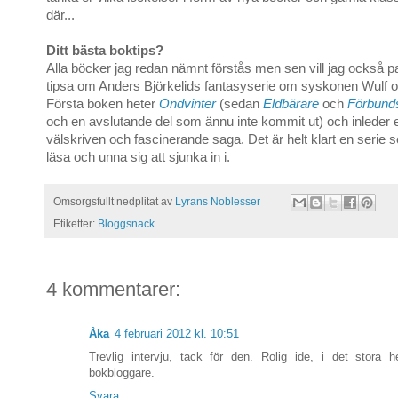
där...
Ditt bästa boktips?
Alla böcker jag redan nämnt förstås men sen vill jag också p
tipsa om Anders Björkelids fantasyserie om syskonen Wulf o
Första boken heter
Ondvinter
(sedan
Eldbärare
och
Förbund
och en avslutande del som ännu inte kommit ut) och inleder en
välskriven och fascinerande saga. Det är helt klart en serie 
läsa och unna sig att sjunka in i.
Omsorgsfullt nedplitat av
Lyrans Noblesser
Etiketter:
Bloggsnack
4 kommentarer:
Åka
4 februari 2012 kl. 10:51
Trevlig intervju, tack för den. Rolig ide, i det stora he
bokbloggare.
Svara