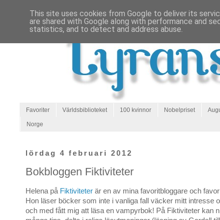
This site uses cookies from Google to deliver its servi
are shared with Google along with performance and secu
statistics, and to detect and address abuse.
Favoriter
Världsbiblioteket
100 kvinnor
Nobelpriset
Augu
Norge
lördag 4 februari 2012
Bokbloggen Fiktiviteter
Helena på
Fiktiviteter
är en av mina favoritbloggare och favor
Hon läser böcker som inte i vanliga fall väcker mitt intresse oc
och med fått mig att läsa en vampyrbok! På Fiktiviteter kan n