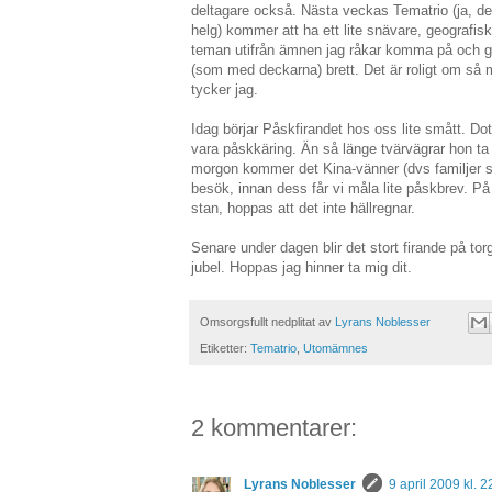
deltagare också. Nästa veckas Tematrio (ja, d
helg) kommer att ha ett lite snävare, geografis
teman utifrån ämnen jag råkar komma på och geog
(som med deckarna) brett. Det är roligt om så
tycker jag.
Idag börjar Påskfirandet hos oss lite smått. Do
vara påskkäring. Än så länge tvärvägrar hon ta p
morgon kommer det Kina-vänner (dvs familjer s
besök, innan dess får vi måla lite påskbrev. På 
stan, hoppas att det inte hällregnar.
Senare under dagen blir det stort firande på torg
jubel. Hoppas jag hinner ta mig dit.
Omsorgsfullt nedplitat av
Lyrans Noblesser
Etiketter:
Tematrio
,
Utomämnes
2 kommentarer:
Lyrans Noblesser
9 april 2009 kl. 2