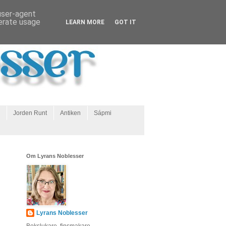
 user-agent
nerate usage
LEARN MORE
GOT IT
Jorden Runt
Antiken
Sápmi
Om Lyrans Noblesser
Lyrans Noblesser
Bokslukare, finsmakare,