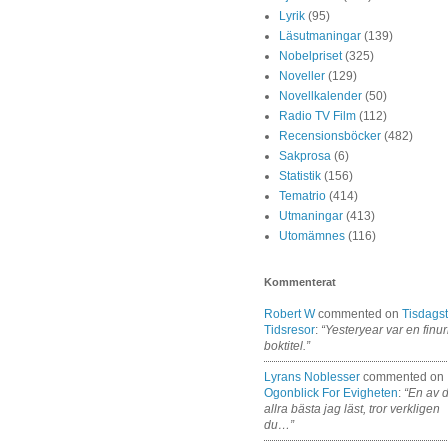
Lyrik
(95)
Läsutmaningar
(139)
Nobelpriset
(325)
Noveller
(129)
Novellkalender
(50)
Radio TV Film
(112)
Recensionsböcker
(482)
Sakprosa
(6)
Statistik
(156)
Tematrio
(414)
Utmaningar
(413)
Utomämnes
(116)
Kommenterat
Robert W
commented on
Tisdagst
Tidsresor
:
“Yesteryear var en finur
boktitel.”
Lyrans Noblesser
commented on
Ogonblick For Evigheten
:
“En av 
allra bästa jag läst, tror verkligen
du…”