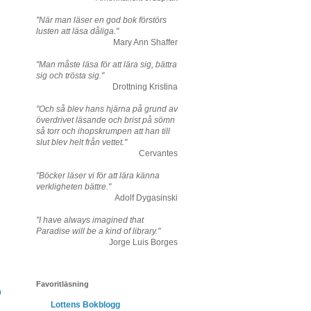
"När man läser en god bok förstörs
lusten att läsa dåliga."
Mary Ann Shaffer
"Man måste läsa för att lära sig, bättra
sig och trösta sig."
Drottning Kristina
"Och så blev hans hjärna på grund av
överdrivet läsande och brist på sömn
så torr och ihopskrumpen att han till
slut blev helt från vettet."
Cervantes
"Böcker läser vi för att lära känna
verkligheten bättre."
Adolf Dygasinski
"I have always imagined that
Paradise will be a kind of library."
Jorge Luis Borges
Favoritläsning
9
Lottens Bokblogg