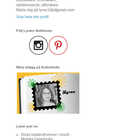
världsresenär, utforskare.
Maila mig på lyran18[at]gmail.com
Visa hela min profil
Följ Lyrans Noblesser
Mina inlägg på Kulturkollo
Läser just nu
Döda trakten/Kvinnor i revolt -
Monika Fagerholm