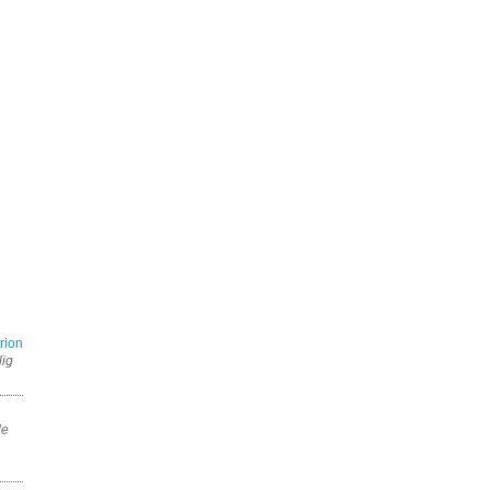
rion
lig
de