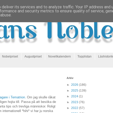
deliver its services and to analyze traffic. Your IP address and
formance and security metrics to ensure quality of service, ge
 abuse.
Nobelpriset
Augustpriset
Novellkalendern
Topplistan
Läshistorik
Arkiv
►
2026
(186)
►
2025
(139)
►
2024
(1)
tagare i Tematrion.
Om jag skulle råkat
igen hojta till. Passa på att besöka de
►
2023
(76)
nta tips och trevliga människor. Roligt
►
2022
(57)
nternationell *hihi* vi har ju norska