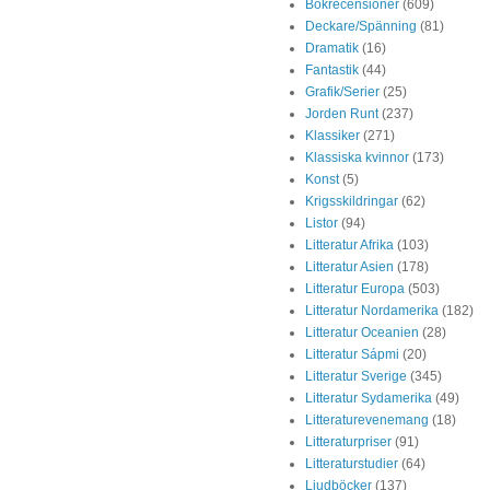
Bokrecensioner
(609)
Deckare/Spänning
(81)
Dramatik
(16)
Fantastik
(44)
Grafik/Serier
(25)
Jorden Runt
(237)
Klassiker
(271)
Klassiska kvinnor
(173)
Konst
(5)
Krigsskildringar
(62)
Listor
(94)
Litteratur Afrika
(103)
Litteratur Asien
(178)
Litteratur Europa
(503)
Litteratur Nordamerika
(182)
Litteratur Oceanien
(28)
Litteratur Sápmi
(20)
Litteratur Sverige
(345)
Litteratur Sydamerika
(49)
Litteraturevenemang
(18)
Litteraturpriser
(91)
Litteraturstudier
(64)
Ljudböcker
(137)