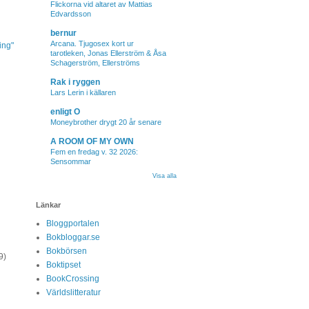
Flickorna vid altaret av Mattias
Edvardsson
bernur
Arcana. Tjugosex kort ur
ing"
tarotleken, Jonas Ellerström & Åsa
Schagerström, Ellerströms
Rak i ryggen
Lars Lerin i källaren
enligt O
Moneybrother drygt 20 år senare
A ROOM OF MY OWN
Fem en fredag v. 32 2026:
Sensommar
Visa alla
Länkar
Bloggportalen
Bokbloggar.se
Bokbörsen
9)
Boktipset
BookCrossing
Världslitteratur