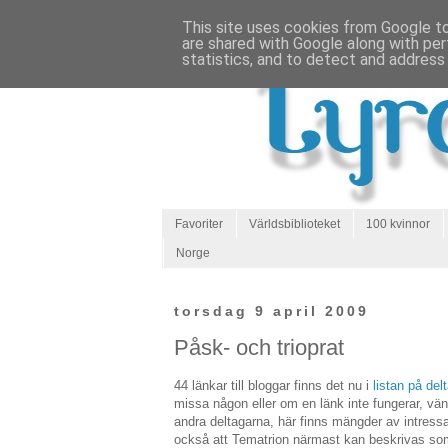
This site uses cookies from Google to 
are shared with Google along with per
statistics, and to detect and address
Favoriter
Världsbiblioteket
100 kvinnor
Norge
torsdag 9 april 2009
Påsk- och trioprat
44 länkar till bloggar finns det nu i
listan på del
missa någon eller om en länk inte fungerar, vänl
andra deltagarna, här finns mängder av intressa
också att Tematrion närmast kan beskrivas som i