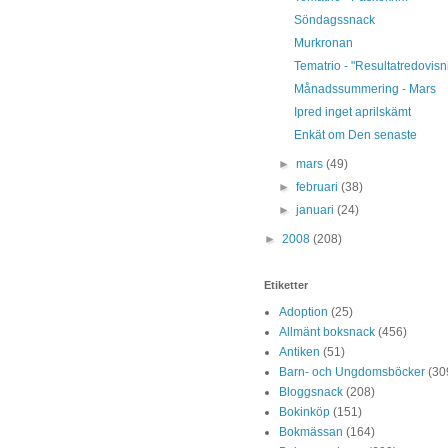
Söndagssnack
Murkronan
Tematrio - "Resultatredovisn
Månadssummering - Mars
Ipred inget aprilskämt
Enkät om Den senaste
►
mars
(49)
►
februari
(38)
►
januari
(24)
►
2008
(208)
Etiketter
Adoption
(25)
Allmänt boksnack
(456)
Antiken
(51)
Barn- och Ungdomsböcker
(30
Bloggsnack
(208)
Bokinköp
(151)
Bokmässan
(164)