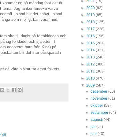
►
2021
(19)
et kommer en på måndag fast det är
►
2020
(82)
kt tema. Jag tänker försöka varva
rafi. Ibland blir det snävt, ibland
►
2019
(85)
 många som möjligt kan vara med,
►
2018
(125)
►
2017
(228)
ttern ska till dagis på förmiddagen och
►
2016
(196)
å sig förklädet och sjaletten. I
►
2015
(201)
om adopterat barn från Kina) på
►
2014
(321)
påskafton blir det stor påskparad i
►
2013
(240)
►
2012
(386)
et då våra hjältar tar emot folkets
►
2011
(363)
►
2010
(476)
▼
2009
(587)
►
december
(66)
►
november
(61)
►
oktober
(58)
►
september
(64)
►
augusti
(44)
►
juli
(54)
►
juni
(43)
2:49