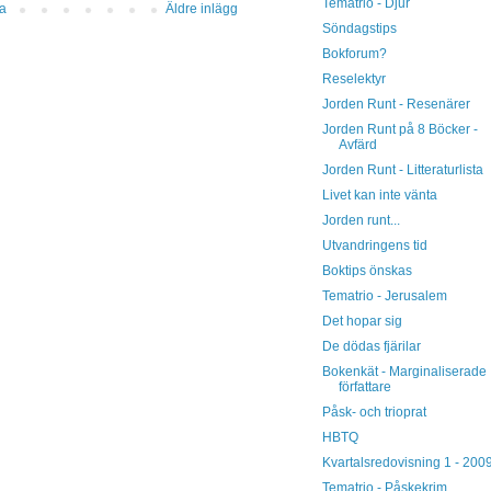
Tematrio - Djur
da
Äldre inlägg
Söndagstips
Bokforum?
Reselektyr
Jorden Runt - Resenärer
Jorden Runt på 8 Böcker -
Avfärd
Jorden Runt - Litteraturlista
Livet kan inte vänta
Jorden runt...
Utvandringens tid
Boktips önskas
Tematrio - Jerusalem
Det hopar sig
De dödas fjärilar
Bokenkät - Marginaliserade
författare
Påsk- och trioprat
HBTQ
Kvartalsredovisning 1 - 200
Tematrio - Påskekrim