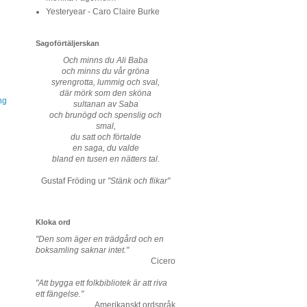
Yesteryear - Caro Claire Burke
Sagoförtäljerskan
Och minns du Ali Baba
och minns du vår gröna
syrengrotta, lummig och sval,
där mörk som den sköna
ng
sultanan av Saba
och brunögd och spenslig och
smal,
du satt och förtalde
en saga, du valde
bland en tusen en nätters tal.
Gustaf Fröding ur
"Stänk och flikar"
Kloka ord
"Den som äger en trädgård och en
boksamling saknar intet."
Cicero
"Att bygga ett folkbibliotek är att riva
ett fängelse."
Amerikanskt ordspråk