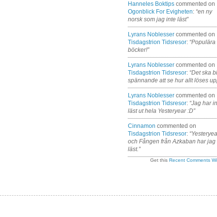
Hanneles Boktips
commented on
Ogonblick For Evigheten
:
“en ny
norsk som jag inte läst”
Lyrans Noblesser
commented on
Tisdagstrion Tidsresor
:
“Populära
böcker!”
Lyrans Noblesser
commented on
Tisdagstrion Tidsresor
:
“Det ska bl
spännande att se hur allt löses up
Lyrans Noblesser
commented on
Tisdagstrion Tidsresor
:
“Jag har i
läst ut hela Yesteryear :D”
Cinnamon
commented on
Tisdagstrion Tidsresor
:
“Yesteryea
och Fången från Azkaban har jag
läst.”
Get this
Recent Comments Wi