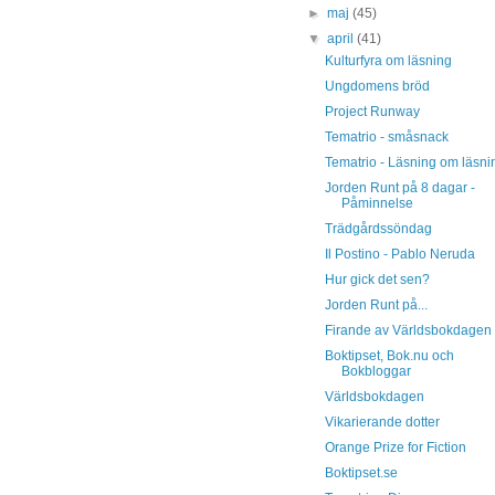
►
maj
(45)
▼
april
(41)
Kulturfyra om läsning
Ungdomens bröd
Project Runway
Tematrio - småsnack
Tematrio - Läsning om läsni
Jorden Runt på 8 dagar -
Påminnelse
Trädgårdssöndag
Il Postino - Pablo Neruda
Hur gick det sen?
Jorden Runt på...
Firande av Världsbokdagen
Boktipset, Bok.nu och
Bokbloggar
Världsbokdagen
Vikarierande dotter
Orange Prize for Fiction
Boktipset.se