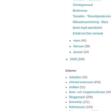
Söndagssnack
Murkronan
Tematrio - "Resultatredovisn
Månadssummering - Mars
Ipred inget aprilskämt
Enkät om Den senaste
►
mars
(49)
►
februari
(38)
►
januari
(24)
►
2008
(208)
Etiketter
Adoption
(25)
Allmänt boksnack
(456)
Antiken
(51)
Barn- och Ungdomsböcker
(30
Bloggsnack
(208)
Bokinköp
(151)
Bokmässan
(164)