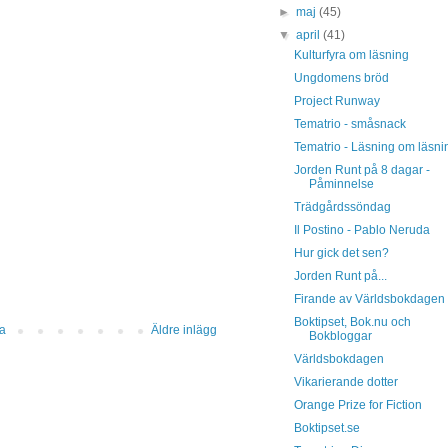
►
maj
(45)
▼
april
(41)
Kulturfyra om läsning
Ungdomens bröd
Project Runway
Tematrio - småsnack
Tematrio - Läsning om läsni
Jorden Runt på 8 dagar -
Påminnelse
Trädgårdssöndag
Il Postino - Pablo Neruda
Hur gick det sen?
Jorden Runt på...
Firande av Världsbokdagen
Boktipset, Bok.nu och
da
Äldre inlägg
Bokbloggar
Världsbokdagen
Vikarierande dotter
Orange Prize for Fiction
Boktipset.se