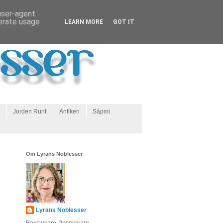
 user-agent
nerate usage
LEARN MORE
GOT IT
Jorden Runt
Antiken
Sápmi
Om Lyrans Noblesser
Lyrans Noblesser
Bokslukare, finsmakare,