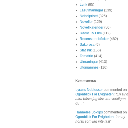
Lyrik
(95)
Läsutmaningar
(139)
Nobelpriset
(325)
Noveller
(129)
Novellkalender
(50)
Radio TV Film
(112)
Recensionsböcker
(482)
Sakprosa
(6)
Statistik
(156)
Tematrio
(414)
Utmaningar
(413)
Utomämnes
(116)
Kommenterat
Lyrans Noblesser
commented on
Ogonblick For Evigheten
:
“En av 
allra bästa jag läst, tror verkligen
du…”
Hanneles Boktips
commented on
Ogonblick For Evigheten
:
“en ny
norsk som jag inte läst”