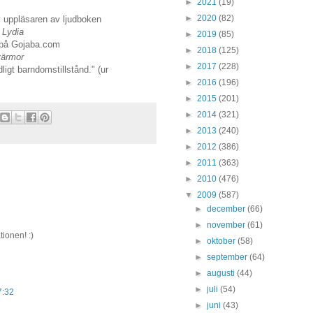
►
2021
(19)
►
2020
(82)
 uppläsaren av ljudboken
 Lydia
►
2019
(85)
på Gojaba.com
►
2018
(125)
värmor
►
2017
(228)
ligt barndomstillstånd." (ur
►
2016
(196)
►
2015
(201)
►
2014
(321)
►
2013
(240)
►
2012
(386)
►
2011
(363)
►
2010
(476)
▼
2009
(587)
►
december
(66)
►
november
(61)
tionen! :)
►
oktober
(58)
►
september
(64)
►
augusti
(44)
►
juli
(54)
7:32
►
juni
(43)