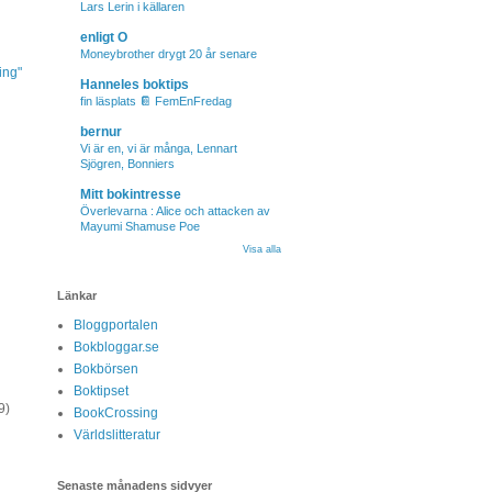
Lars Lerin i källaren
enligt O
Moneybrother drygt 20 år senare
ing"
Hanneles boktips
fin läsplats 📔 FemEnFredag
bernur
Vi är en, vi är många, Lennart
Sjögren, Bonniers
Mitt bokintresse
Överlevarna : Alice och attacken av
Mayumi Shamuse Poe
Visa alla
Länkar
Bloggportalen
Bokbloggar.se
Bokbörsen
Boktipset
9)
BookCrossing
Världslitteratur
Senaste månadens sidvyer