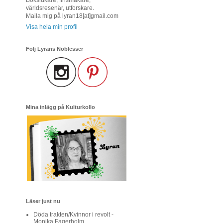
världsresenär, utforskare.
Maila mig på lyran18[at]gmail.com
Visa hela min profil
Följ Lyrans Noblesser
Mina inlägg på Kulturkollo
Läser just nu
Döda trakten/Kvinnor i revolt -
Monika Fagerholm