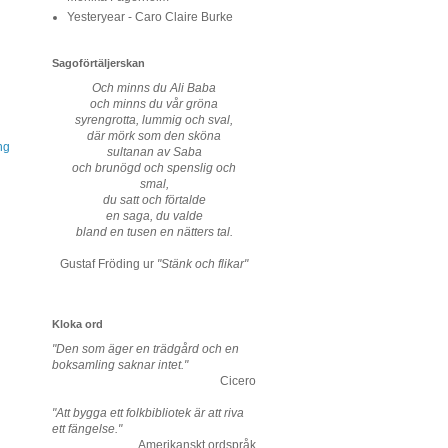
Yesteryear - Caro Claire Burke
Sagoförtäljerskan
Och minns du Ali Baba
och minns du vår gröna
syrengrotta, lummig och sval,
där mörk som den sköna
ng
sultanan av Saba
och brunögd och spenslig och
smal,
du satt och förtalde
en saga, du valde
bland en tusen en nätters tal.
Gustaf Fröding ur
"Stänk och flikar"
Kloka ord
"Den som äger en trädgård och en
boksamling saknar intet."
Cicero
"Att bygga ett folkbibliotek är att riva
ett fängelse."
Amerikanskt ordspråk