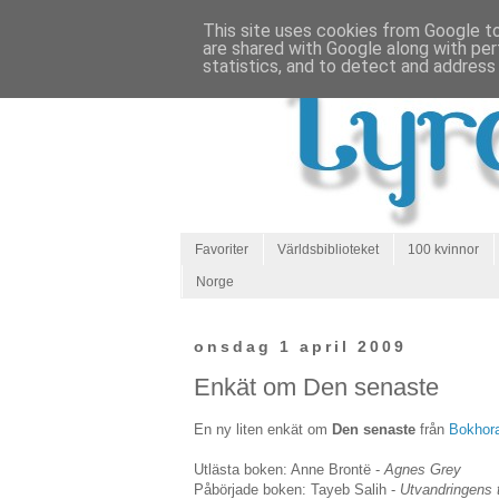
This site uses cookies from Google to 
are shared with Google along with per
statistics, and to detect and address
Favoriter
Världsbiblioteket
100 kvinnor
Norge
onsdag 1 april 2009
Enkät om Den senaste
En ny liten enkät om
Den senaste
från
Bokhor
Utlästa boken: Anne Brontë -
Agnes Grey
Påbörjade boken: Tayeb Salih -
Utvandringens 