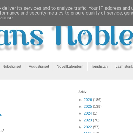
deliver its services and to analyze traffic. Your IP address and
formance and security metrics to ensure quality of service, ge
 abuse.
Nobelpriset
Augustpriset
Novellkalendern
Topplistan
Läshistorik
Arkiv
►
2026
(186)
►
2025
(139)
►
2024
(1)
a.
►
2023
(76)
►
2022
(57)
tid