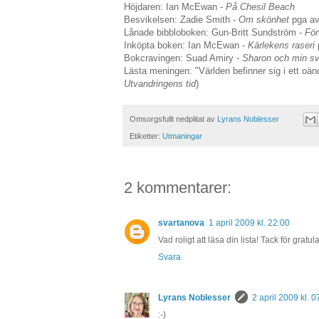
Höjdaren: Ian McEwan -
På Chesil Beach
Besvikelsen: Zadie Smith -
Om skönhet
pga av
Lånade bibbloboken: Gun-Britt Sundström -
För
Inköpta boken: Ian McEwan -
Kärlekens raseri
Bokcravingen: Suad Amiry -
Sharon och min s
Lästa meningen: "Världen befinner sig i ett oänd
Utvandringens tid
)
Omsorgsfullt nedplitat av
Lyrans Noblesser
Etiketter:
Utmaningar
2 kommentarer:
svartanova
1 april 2009 kl. 22:00
Vad roligt att läsa din lista! Tack för gratula
Svara
Lyrans Noblesser
2 april 2009 kl. 0
:-)