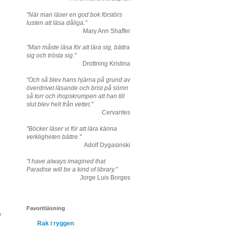
"När man läser en god bok förstörs
lusten att läsa dåliga."
Mary Ann Shaffer
"Man måste läsa för att lära sig, bättra
sig och trösta sig."
Drottning Kristina
"Och så blev hans hjärna på grund av
överdrivet läsande och brist på sömn
så torr och ihopskrumpen att han till
slut blev helt från vettet."
Cervantes
"Böcker läser vi för att lära känna
verkligheten bättre."
Adolf Dygasinski
"I have always imagined that
Paradise will be a kind of library."
Jorge Luis Borges
Favoritläsning
9
Rak i ryggen