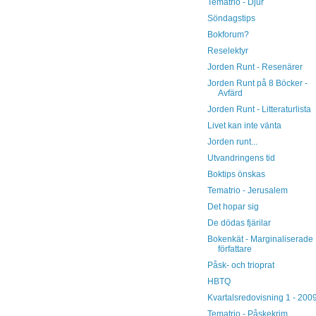
Tematrio - Djur
Söndagstips
Bokforum?
Reselektyr
Jorden Runt - Resenärer
Jorden Runt på 8 Böcker -
Avfärd
Jorden Runt - Litteraturlista
Livet kan inte vänta
Jorden runt...
Utvandringens tid
Boktips önskas
Tematrio - Jerusalem
Det hopar sig
De dödas fjärilar
Bokenkät - Marginaliserade
författare
Påsk- och trioprat
HBTQ
Kvartalsredovisning 1 - 200
Tematrio - Påskekrim