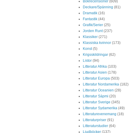
Bokrecensioner
(609)
Deckare/Spänning
(81)
Dramatik
(16)
Fantastik
(44)
Grafik/Serier
(25)
Jorden Runt
(237)
Klassiker
(271)
Klassiska kvinnor
(173)
Konst
(5)
Krigsskildringar
(62)
Listor
(94)
Litteratur Afrika
(103)
Litteratur Asien
(178)
Litteratur Europa
(503)
Litteratur Nordamerika
(182)
Litteratur Oceanien
(28)
Litteratur Sápmi
(20)
Litteratur Sverige
(345)
Litteratur Sydamerika
(49)
Litteraturevenemang
(18)
Litteraturpriser
(91)
Litteraturstudier
(64)
Ljudböcker
(137)