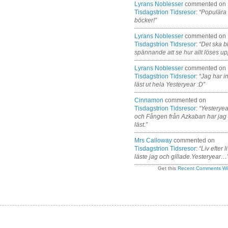
Lyrans Noblesser
commented on
Tisdagstrion Tidsresor
:
“Populära
böcker!”
Lyrans Noblesser
commented on
Tisdagstrion Tidsresor
:
“Det ska bl
spännande att se hur allt löses up
Lyrans Noblesser
commented on
Tisdagstrion Tidsresor
:
“Jag har i
läst ut hela Yesteryear :D”
Cinnamon
commented on
Tisdagstrion Tidsresor
:
“Yesteryea
och Fången från Azkaban har jag
läst.”
Mrs Calloway
commented on
Tisdagstrion Tidsresor
:
“Liv efter l
läste jag och gillade.Yesteryear…
Get this
Recent Comments Wi