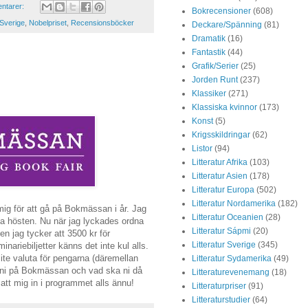
ntarer:
Bokrecensioner
(608)
 Sverige
,
Nobelpriset
,
Recensionsböcker
Deckare/Spänning
(81)
Dramatik
(16)
Fantastik
(44)
Grafik/Serier
(25)
Jorden Runt
(237)
Klassiker
(271)
Klassiska kvinnor
(173)
Konst
(5)
Krigsskildringar
(62)
Listor
(94)
Litteratur Afrika
(103)
Litteratur Asien
(178)
Litteratur Europa
(502)
Litteratur Nordamerika
(182)
mig för att gå på Bokmässan i år. Jag
Litteratur Oceanien
(28)
la hösten. Nu när jag lyckades ordna
Litteratur Sápmi
(20)
n jag tycker att 3500 kr för
Litteratur Sverige
(345)
inariebiljetter känns det inte kul alls.
lite valuta för pengarna (däremellan
Litteratur Sydamerika
(49)
 ni på Bokmässan och vad ska ni då
Litteraturevenemang
(18)
satt mig in i programmet alls ännu!
Litteraturpriser
(91)
Litteraturstudier
(64)