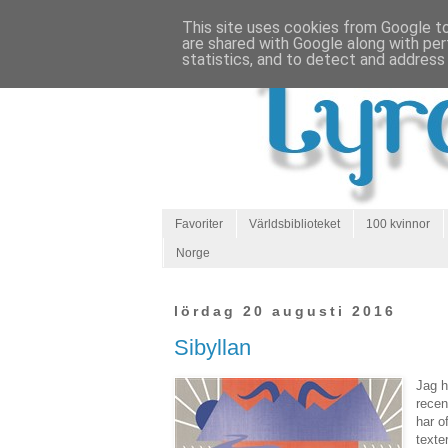
This site uses cookies from Google to 
are shared with Google along with per
statistics, and to detect and address
Favoriter
Världsbiblioteket
100 kvinnor
Norge
lördag 20 augusti 2016
Sibyllan
Jag h
recen
har o
texte