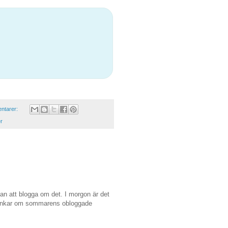
ntarer:
r
an att blogga om det. I morgon är det
 tankar om sommarens obloggade