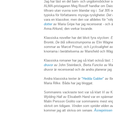
Jag har läst en del barn- och ungdomsböcker so
ALMA-pristagaren Meg Rosoff handlar om Dais
tillvaro utan vuxna som blandar sig i.
Sal 305
o
typiska för författarens mysiga rysligheter.
Det 
vara en klassiker, men den var alldeles för "rol
dotter
av Maria Gripe har jag recenserat - och ä
Anna Ahlund, den verkar lovande.
Klassiska noveller har det blivit fyra stycken:
E
Brontë,
De blå silkesstrumporna
av Elin Wägne
sommar
av Marcel Proust, och
Lycksalighet
av
knorrarna i berättelserna av Mansfield och Wäg
Klassiska romaner har jag så klart också läst:
druvor
av John Steinbeck,
Berta Funcke
av Mat
druvor
är recenserad och de andra planerar jag 
Andra klassiska texter är
"Hedda Gabler"
av Ib
Maria Rilke. Båda har jag bloggat.
Sommarens vackraste text var så klart
Vi
av K
Wylding Hall
av Elisabeth Hand var en spännand
Malin Persson Giolito var sommarens mest enga
skrivit om tidigare.
Vinden som sprider elden
a
kommer jag att skriva om senare.
Åsneprinse