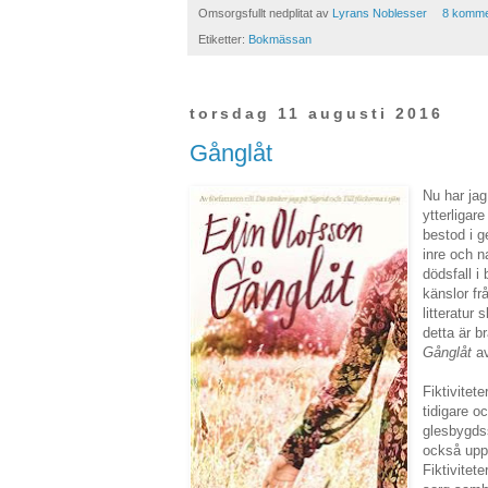
Omsorgsfullt nedplitat av
Lyrans Noblesser
8 komme
Etiketter:
Bokmässan
torsdag 11 augusti 2016
Gånglåt
Nu har jag
ytterligar
bestod i g
inre och n
dödsfall 
känslor f
litteratur
detta är b
Gånglåt
a
Fiktivitet
tidigare o
glesbygds
också uppv
Fiktivite