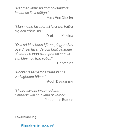
"När man läser en god bok förstörs
lusten att läsa dåliga."
Mary Ann Shaffer
"Man måste läsa för att lära sig, bättra
sig och trösta sig."
Drottning Kristina
"Och så blev hans hjärna på grund av
överdrivet läsande och brist på sömn
så torr och ihopskrumpen att han till
slut blev helt från vettet."
Cervantes
"Böcker läser vi för att lära känna
verkligheten bättre."
Adolf Dygasinski
"I have always imagined that
Paradise will be a kind of library."
Jorge Luis Borges
Favoritläsning
Klimakterie häxan ®