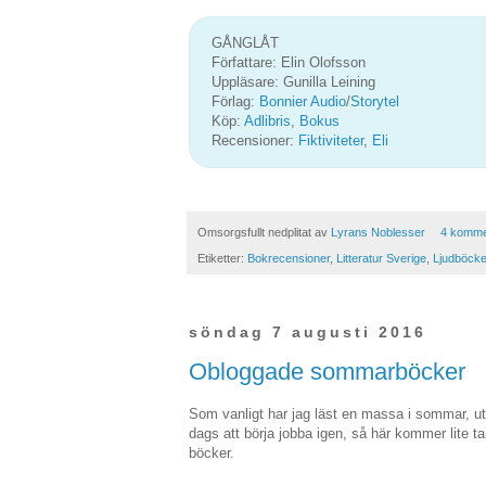
GÅNGLÅT
Författare: Elin Olofsson
Uppläsare: Gunilla Leining
Förlag:
Bonnier Audio
/
Storytel
Köp:
Adlibris
,
Bokus
Recensioner:
Fiktiviteter
,
Eli
Omsorgsfullt nedplitat av
Lyrans Noblesser
4 komme
Etiketter:
Bokrecensioner
,
Litteratur Sverige
,
Ljudböcke
söndag 7 augusti 2016
Obloggade sommarböcker
Som vanligt har jag läst en massa i sommar, ut
dags att börja jobba igen, så här kommer lite
böcker.