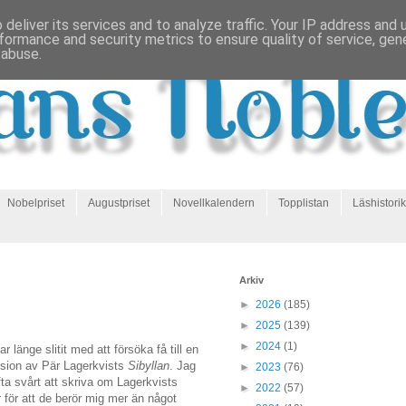
deliver its services and to analyze traffic. Your IP address and
formance and security metrics to ensure quality of service, ge
 abuse.
Nobelpriset
Augustpriset
Novellkalendern
Topplistan
Läshistorik
Arkiv
►
2026
(185)
►
2025
(139)
►
2024
(1)
ar länge slitit med att försöka få till en
sion av Pär Lagerkvists
Sibyllan
. Jag
►
2023
(76)
fta svårt att skriva om Lagerkvists
►
2022
(57)
r för att de berör mig mer än något