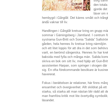
sorg samh
den totala
gjorde det
läser om m
hembygd i
Gånglåt
. Det känns smått och trångt,
ändå vaknar till liv.
Handlingen i
Gånglåt
kretsar kring en grupp 
sommar i Gärningsberg i Jämtland. I centrum fö
systrarna Gun-Britt och Sonia ”Salida” Sallstr
gården, hela hennes liv kretsar kring närmiljön
och ett litet loppis för att dra in det som behövs.
varit, en berömd sångerska. Hennes liv har kret
baksida med fylla och många män. Salida komm
skriva en bok om sitt liv, med hjälp att Gun-Bri
assistenten Harpan, som springer i skogen där 
sig. En ofta förekommande besökare är kusine
havererat.
Fokus i berättelsen är relationer, här finns må
ensamhet och övergivenhet. Allt skildrat på ett
starka, så starka att man nästan blir rädd att 
man framföra kritik mot lite övertydlig symbolik
läsandet.