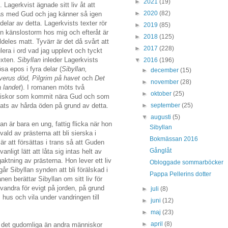
►
2021
(19)
. Lagerkvist ägnade sitt liv åt att
►
2020
(82)
as med Gud och jag känner så igen
 delar av detta. Lagerkvists texter rör
►
2019
(85)
n känslostorm hos mig och efteråt är
►
2018
(125)
lldeles matt. Tyvärr är det då svårt att
►
2017
(228)
lera i ord vad jag upplevt och tyckt
exten.
Sibyllan
inleder Lagerkvists
▼
2016
(196)
ösa epos i fyra delar (
Sibyllan,
►
december
(15)
erus död, Pilgrim på havet
och
Det
►
november
(28)
a landet
). I romanen möts två
►
oktober
(25)
iskor som kommit nära Gud och som
►
september
(25)
ats av hårda öden på grund av detta.
▼
augusti
(5)
lan är bara en ung, fattig flicka när hon
Sibyllan
tvald av prästerna att bli sierska i
Bokmässan 2016
är att försättas i trans så att Guden
Gånglåt
ligt lätt att låta sig intas helt av
ktning av prästerna. Hon lever ett liv
Obloggade sommarböcker
r Sibyllan synden att bli förälskad i
Pappa Pellerins dotter
anen berättar Sibyllan om sitt liv för
vandra för evigt på jorden, på grund
►
juli
(8)
 hus och vila under vandringen till
►
juni
(12)
►
maj
(23)
►
april
(8)
e det gudomliga än andra människor