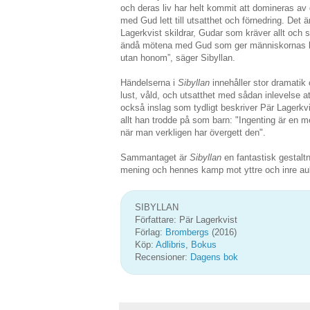
och deras liv har helt kommit att domineras a
med Gud lett till utsatthet och förnedring. Det
Lagerkvist skildrar, Gudar som kräver allt och s
ändå mötena med Gud som ger människornas liv 
utan honom”, säger Sibyllan.
Händelserna i
Sibyllan
innehåller stor dramatik
lust, våld, och utsatthet med sådan inlevelse at
också inslag som tydligt beskriver Pär Lagerkvi
allt han trodde på som barn: "Ingenting är en
när man verkligen har övergett den".
Sammantaget är
Sibyllan
en fantastisk gestal
mening och hennes kamp mot yttre och inre aukt
SIBYLLAN
Författare: Pär Lagerkvist
Förlag:
Brombergs
(2016)
Köp:
Adlibris
,
Bokus
Recensioner:
Dagens bok