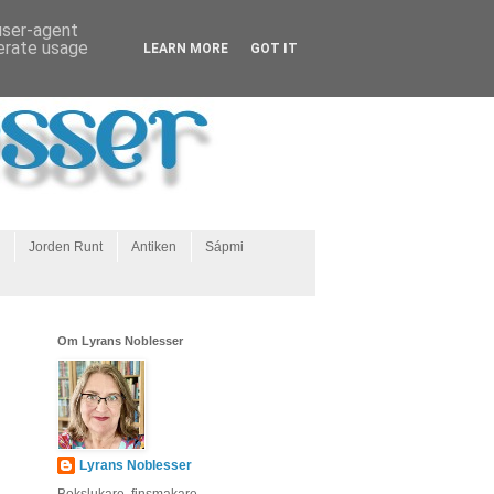
 user-agent
nerate usage
LEARN MORE
GOT IT
Jorden Runt
Antiken
Sápmi
Om Lyrans Noblesser
Lyrans Noblesser
Bokslukare, finsmakare,