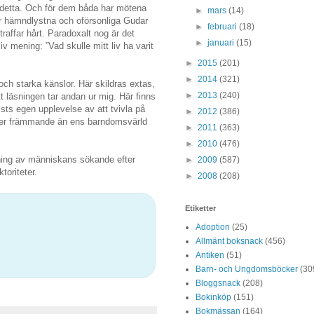
v detta. Och för dem båda har mötena
►
mars
(14)
 är hämndlystna och oförsonliga Gudar
►
februari
(18)
traffar hårt. Paradoxalt nog är det
►
januari
(15)
mening: ”Vad skulle mitt liv ha varit
►
2015
(201)
►
2014
(321)
 och starka känslor. Här skildras extas,
►
2013
(240)
t läsningen tar andan ur mig. Här finns
sts egen upplevelse av att tvivla på
►
2012
(386)
 mer främmande än ens barndomsvärld
►
2011
(363)
►
2010
(476)
tning av människans sökande efter
►
2009
(587)
oriteter.
►
2008
(208)
Etiketter
Adoption
(25)
Allmänt boksnack
(456)
Antiken
(51)
Barn- och Ungdomsböcker
(30
Bloggsnack
(208)
Bokinköp
(151)
Bokmässan
(164)