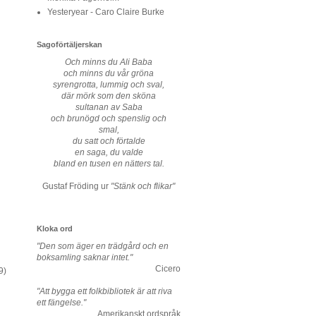
Yesteryear - Caro Claire Burke
Sagoförtäljerskan
Och minns du Ali Baba
och minns du vår gröna
syrengrotta, lummig och sval,
där mörk som den sköna
sultanan av Saba
och brunögd och spenslig och
smal,
du satt och förtalde
en saga, du valde
bland en tusen en nätters tal.
Gustaf Fröding ur
"Stänk och flikar"
Kloka ord
"Den som äger en trädgård och en
boksamling saknar intet."
Cicero
9)
"Att bygga ett folkbibliotek är att riva
ett fängelse."
Amerikanskt ordspråk