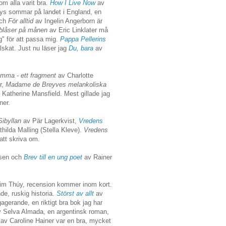
m alla varit bra.
How I Live Now
av
ys sommar på landet i England, en
ch
För alltid
av Ingelin Angerborn är
blåser på månen
av Eric Linklater må
ig" för att passa mig.
Pappa Pellerins
lskat. Just nu läser jag
Du, bara
av
mma - ett fragment
av Charlotte
r,
Madame de Breyves melankoliska
 Katherine Mansfield. Mest gillade jag
ner.
Sibyllan
av Pär Lagerkvist,
Vredens
hilda Malling (Stella Kleve).
Vredens
att skriva om.
sen och
Brev till en ung poet
av Rainer
im Thúy, recension kommer inom kort.
e, ruskig historia.
Störst av allt
av
gerande, en riktigt bra bok jag har
v Selva Almada, en argentinsk roman,
n
av Caroline Hainer var en bra, mycket