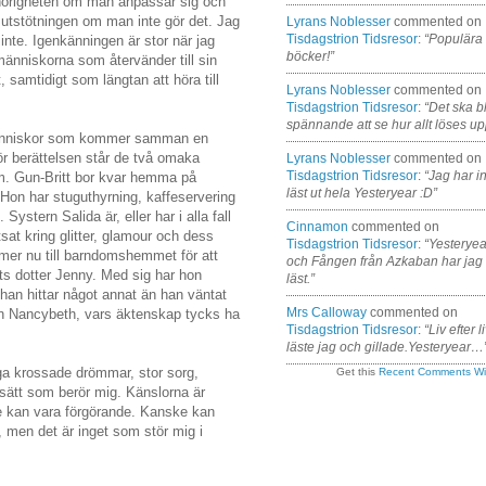
örigheten om man anpassar sig och
 utstötningen om man inte gör det. Jag
Lyrans Noblesser
commented on
Tisdagstrion Tidsresor
:
“Populära
 inte. Igenkänningen är stor när jag
böcker!”
änniskorna som återvänder till sin
 samtidigt som längtan att höra till
Lyrans Noblesser
commented on
Tisdagstrion Tidsresor
:
“Det ska bl
spännande att se hur allt löses up
människor som kommer samman en
r berättelsen står de två omaka
Lyrans Noblesser
commented on
Tisdagstrion Tidsresor
:
“Jag har i
öm. Gun-Britt bor kvar hemma på
läst ut hela Yesteryear :D”
. Hon har stuguthyrning, kaffeservering
 Systern Salida är, eller har i alla fall
Cinnamon
commented on
sat kring glitter, glamour och dess
Tisdagstrion Tidsresor
:
“Yesteryea
er nu till barndomshemmet för att
och Fången från Azkaban har jag
tts dotter Jenny. Med sig har hon
läst.”
han hittar något annat än han väntat
Mrs Calloway
commented on
n Nancybeth, vars äktenskap tycks ha
Tisdagstrion Tidsresor
:
“Liv efter l
läste jag och gillade.Yesteryear…
nga krossade drömmar, stor sorg,
Get this
Recent Comments Wi
 sätt som berör mig. Känslorna är
de kan vara förgörande. Kanske kan
, men det är inget som stör mig i