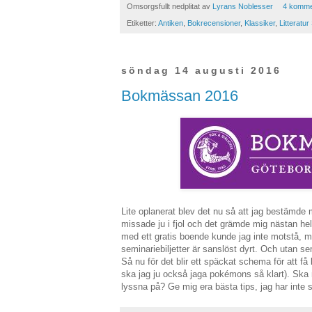
Omsorgsfullt nedplitat av
Lyrans Noblesser
4 komme
Etiketter:
Antiken
,
Bokrecensioner
,
Klassiker
,
Litteratur
söndag 14 augusti 2016
Bokmässan 2016
Lite oplanerat blev det nu så att jag bestämde 
missade ju i fjol och det grämde mig nästan he
med ett gratis boende kunde jag inte motstå, me
seminariebiljetter är sanslöst dyrt. Och utan sem
Så nu för det blir ett späckat schema för att få 
ska jag ju också jaga pokémons så klart). Ska
lyssna på? Ge mig era bästa tips, jag har inte 