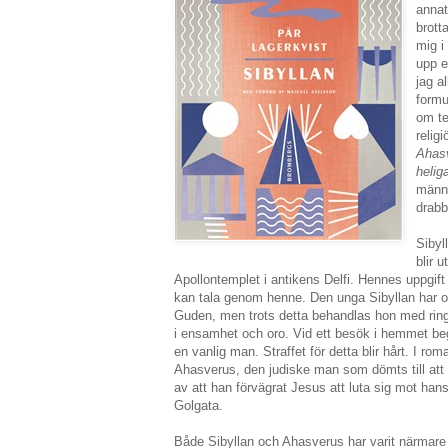
annat
brott
mig i
upp e
jag a
formu
om t
religi
Ahasv
helig
männ
drabb
Sibyl
blir u
Apollontemplet i antikens Delfi. Hennes uppgift 
kan tala genom henne. Den unga Sibyllan har ovan
Guden, men trots detta behandlas hon med ringa
i ensamhet och oro. Vid ett besök i hemmet begå
en vanlig man. Straffet för detta blir hårt. I rom
Ahasverus, den judiske man som dömts till att 
av att han förvägrat Jesus att luta sig mot hans
Golgata.
Både Sibyllan och Ahasverus har varit närmar