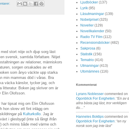
Ljudböcker
(137)
ntarer:
Lyrik
(95)
Läsutmaningar
(139)
Nobelpriset
(325)
Noveller
(129)
Novellkalender
(50)
Radio TV Film
(112)
Recensionsböcker
(482)
Sakprosa
(6)
 med stort nöje och djup sorg läst
Statistik
(156)
e en svensk, samtida författare. Nöjet
Tematrio
(414)
estaltningen av relationer, människors
Utmaningar
(413)
aturen, sorgen orsakades av ett
Utomämnes
(116)
i boken som ånyo väckte upp starka
rån min mammas död i våras. Bra
 ska väcka känslor, tycker jag, och
Kommenterat
ra litteratur. Boken jag skriver om är
v Elin Olofsson.
Lyrans Noblesser
commented on
Ogonblick For Evigheten
:
“En av 
allra bästa jag läst, tror verkligen
er har tipsat mig om Elin Olofsson
du…”
ch hon skrev ett fint inlägg om
skildringar på
Kulturkollo
. Jag är
Hanneles Boktips
commented on
äxt i glesbygd (inte så långt ifrån
Ogonblick For Evigheten
:
“en ny
ter) och minns både med värme och
norsk som jag inte läst”