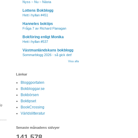
Nyss – Nu – Nästa
Lottens Bokblogg
Hett i hyllan #451
Hanneles boktips
Fråga 7 av Richard Flanagan
Bokföring enligt Monika
Hett i hyllan #537
Västmanländskans bokblogg
Sommarblogg 2026 - så gick det!
Visa alla
Länkar
Bloggportalen
Bokbloggar.se
Bokbörsen
Boktipset
de
BookCrossing
Världslitteratur
Senaste månadens sidvyer
141,578