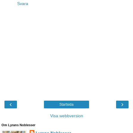
Svara
‹
›
Startsida
Visa webbversion
Om Lyrans Noblesser