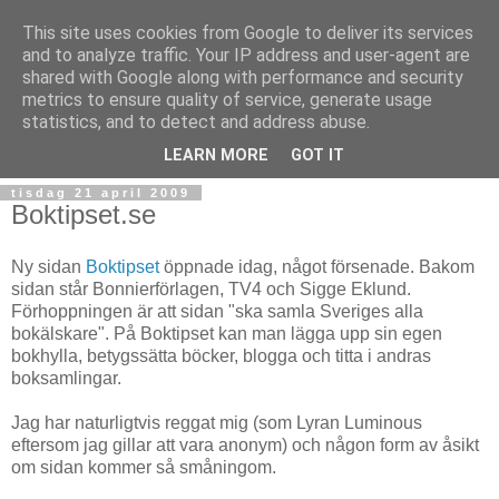
This site uses cookies from Google to deliver its services
and to analyze traffic. Your IP address and user-agent are
shared with Google along with performance and security
metrics to ensure quality of service, generate usage
statistics, and to detect and address abuse.
▼
LEARN MORE
GOT IT
tisdag 21 april 2009
Boktipset.se
Ny sidan
Boktipset
öppnade idag, något försenade. Bakom
sidan står Bonnierförlagen, TV4 och Sigge Eklund.
Förhoppningen är att sidan "ska samla Sveriges alla
bokälskare". På Boktipset kan man lägga upp sin egen
bokhylla, betygssätta böcker, blogga och titta i andras
boksamlingar.
Jag har naturligtvis reggat mig (som Lyran Luminous
eftersom jag gillar att vara anonym) och någon form av åsikt
om sidan kommer så småningom.