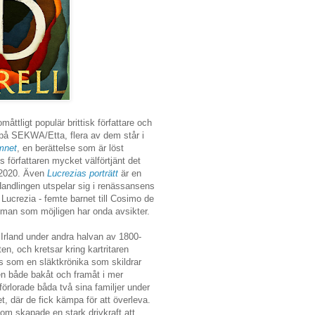
måttligt populär brittisk författare och
 på SEKWA/Etta, flera av dem står i
mnet
, en berättelse som är löst
s författaren mycket välförtjänt det
n 2020. Även
Lucrezias porträtt
är en
Handlingen utspelar sig i renässansens
 Lucrezia - femte barnet till Cosimo de
en man som möjligen har onda avsikter.
 Irland under andra halvan av 1800-
ten, och kretsar kring kartritaren
 som en släktkrönika som skildrar
en både bakåt och framåt i mer
örlorade båda två sina familjer under
t, där de fick kämpa för att överleva.
om skapade en stark drivkraft att