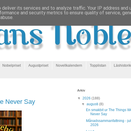
deliver its services and to analyze traffic. Your IP address and
formance and security metrics to ensure quality of service, ge
 abuse.
Nobelpriset
Augustpriset
Novellkalendern
Topplistan
Läshistorik
Arkiv
▼
2026
(188)
We Never Say
▼
augusti
(8)
En smakbit ur The Things W
Never Say
Månadssammanfattning - jul
2026