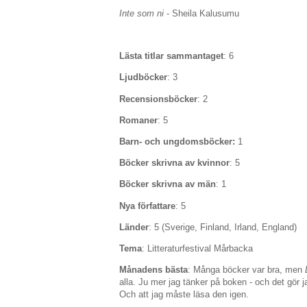
Inte som ni
- Sheila Kalusumu
Lästa titlar sammantaget
: 6
Ljudböcker
: 3
Recensionsböcker
: 2
Romaner
: 5
Barn- och ungdomsböcker:
1
Böcker skrivna av kvinnor
: 5
Böcker skrivna av män
: 1
Nya författare
: 5
Länder
: 5 (Sverige, Finland, Irland, England)
Tema
: Litteraturfestival Mårbacka
Månadens bästa
: Många böcker var bra, men
alla. Ju mer jag tänker på boken - och det gör ja
Och att jag måste läsa den igen.