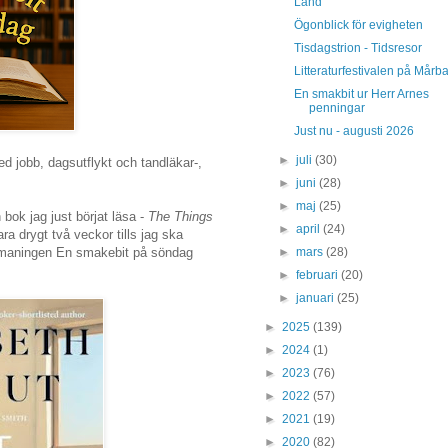
Land
Ögonblick för evigheten
Tisdagstrion - Tidsresor
Litteraturfestivalen på Mårb
En smakbit ur Herr Arnes
penningar
Just nu - augusti 2026
►
juli
(30)
ed jobb, dagsutflykt och tandläkar-,
►
juni
(28)
►
maj
(25)
bok jag just börjat läsa -
The Things
►
april
(24)
ra drygt två veckor tills jag ska
►
mars
(28)
 utmaningen En smakebit på söndag
►
februari
(20)
►
januari
(25)
►
2025
(139)
►
2024
(1)
►
2023
(76)
►
2022
(57)
►
2021
(19)
►
2020
(82)