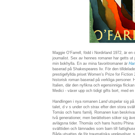
Maggie O’Farrell, född i Nordirland 1972, är en o
journalist. Sex av hennes romaner har getts ut
min bokhylla. En av mina favoritromaner är
Ha
baserad på Shakespeares liv. För den tilldelade
prestigefyllda priset Women’s Prize for Fictio
historisk roman baserad på verkliga personer. 
Italien, där den nyfikna och egensinniga flickan
Medici - växer upp och tidigt gifts bort, med 
Handlingen i nya romanen
Land
utspelar sig på
talet, d v s under och strax efter den stora sväl
Tomás och hans familj. Romanen kan beskrivas
två generationer, men berättelsen söker sig äv
avlägsna tider. Thomás och hans hustru Phina f
svälttiden och lämnades som barn till fattighuse
Båda utsattes de för traumatiska upplevelser, s