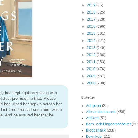
►
2019
(85)
►
2018
(125)
►
2017
(228)
►
2016
(196)
►
2015
(201)
►
2014
(321)
►
2013
(240)
►
2012
(386)
►
2011
(363)
►
2010
(476)
►
2009
(587)
►
2008
(208)
ay had kept right on shining with
Etiketter
ie! Just promise me that. Please
ald had wiped her napkin across her
Adoption
(25)
e last time she had seen him, which
Allmänt boksnack
(456)
ne. And he assured her that he
Antiken
(51)
Barn- och Ungdomsböcker
(30
Bloggsnack
(208)
Bokinköp
(151)