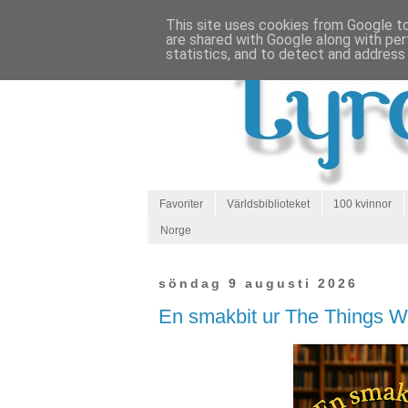
This site uses cookies from Google to 
are shared with Google along with per
statistics, and to detect and address
Favoriter
Världsbiblioteket
100 kvinnor
Norge
söndag 9 augusti 2026
En smakbit ur The Things 