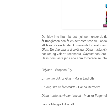
Det blev inte lika mkt läst i juli som under de 
åt trädgården och åt en semesterresa till Londo
att läsa böcker till den kommande Litteraturfe
Glas, En dag ska vi återvända, Döda trakten/Kv
böcker jag valt att recensera,
Odyssé
och
Inte
Dessutom läste jag
Land
som förberedelse inf
Odyssé
- Stephen Fry
En annan doktor Glas
- Malin Lindroth
En dag ska vi återvända
- Carina Bergfeldt
Döda trakten/Kvinnor i revolt
- Monika Fagerho
Land -
Maggie O’Farrell