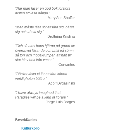
"När man läser en god bok förstörs
lusten att läsa dåliga."
Mary Ann Shaffer
"Man måste läsa för att lära sig, bättra
sig och trösta sig."
Drottning Kristina
"Och så blev hans hjärna på grund av
överdrivet läsande och brist på sömn
så torr och ihopskrumpen att han till
slut blev helt från vettet."
Cervantes
"Böcker läser vi för att lära känna
verkligheten bättre."
Adolf Dygasinski
"I have always imagined that
Paradise will be a kind of library."
Jorge Luis Borges
Favoritläsning
Kulturkollo