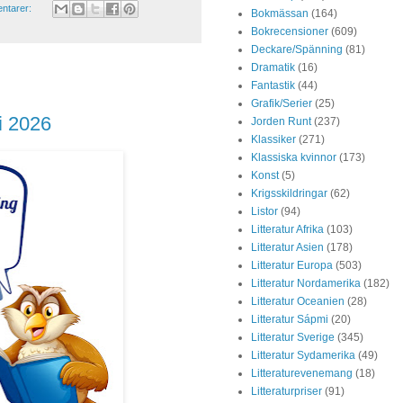
ntarer:
Bokmässan
(164)
Bokrecensioner
(609)
Deckare/Spänning
(81)
Dramatik
(16)
Fantastik
(44)
Grafik/Serier
(25)
i 2026
Jorden Runt
(237)
Klassiker
(271)
Klassiska kvinnor
(173)
Konst
(5)
Krigsskildringar
(62)
Listor
(94)
Litteratur Afrika
(103)
Litteratur Asien
(178)
Litteratur Europa
(503)
Litteratur Nordamerika
(182)
Litteratur Oceanien
(28)
Litteratur Sápmi
(20)
Litteratur Sverige
(345)
Litteratur Sydamerika
(49)
Litteraturevenemang
(18)
Litteraturpriser
(91)