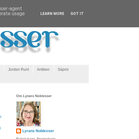
 user-agent
nerate usage
LEARN MORE
GOT IT
Jorden Runt
Antiken
Sápmi
Om Lyrans Noblesser
e
i
Lyrans Noblesser
Bokslukare, finsmakare,