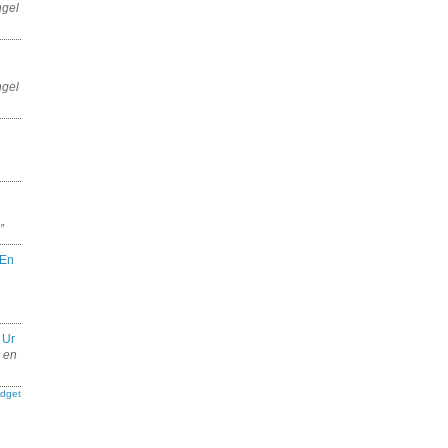
ngel
ngel
”
En
 Ur
e en
dget