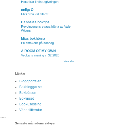
Heta titlar i höstutgivningen
enligt O
Flickorna vid altaret
Hanneles boktips
Revolutionens svaga hjärta av Valle
Wigers
Mias bokhörna
En smakebit på söndag
A ROOM OF MY OWN
Veckans mening v. 32 2026
Visa alla
Länkar
Bloggportalen
Bokbloggar.se
Bokbörsen
Boktipset
BookCrossing
Världslitteratur
Senaste månadens sidvyer