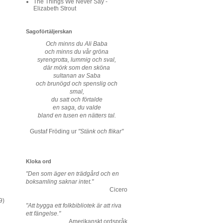
The Things We Never Say -
Elizabeth Strout
Sagoförtäljerskan
Och minns du Ali Baba
och minns du vår gröna
syrengrotta, lummig och sval,
där mörk som den sköna
sultanan av Saba
och brunögd och spenslig och
smal,
du satt och förtalde
en saga, du valde
bland en tusen en nätters tal.
Gustaf Fröding ur
"Stänk och flikar"
Kloka ord
"Den som äger en trädgård och en
boksamling saknar intet."
Cicero
9)
"Att bygga ett folkbibliotek är att riva
ett fängelse."
Amerikanskt ordspråk