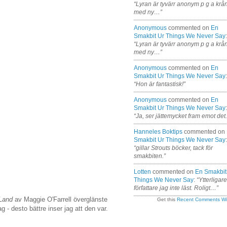
“Lyran är tyvärr anonym p g a krå
med ny…”
Anonymous
commented on
En
Smakbit Ur Things We Never Say
:
“Lyran är tyvärr anonym p g a krå
med ny…”
Anonymous
commented on
En
Smakbit Ur Things We Never Say
:
“Hon är fantastisk!”
Anonymous
commented on
En
Smakbit Ur Things We Never Say
:
“Ja, ser jättemycket fram emot det.
Hanneles Boktips
commented on
Smakbit Ur Things We Never Say
:
“gillar Strouts böcker, tack för
smakbiten.”
Lotten
commented on
En Smakbit
Things We Never Say
:
“Ytterligar
författare jag inte läst. Roligt…”
Land
av Maggie O'Farrell överglänste
Get this
Recent Comments Wi
g - desto bättre inser jag att den var.