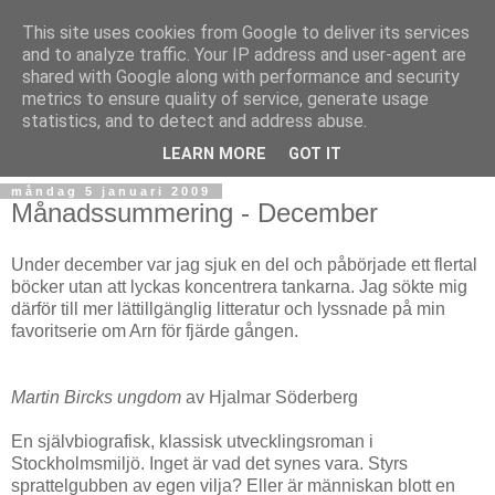
This site uses cookies from Google to deliver its services
and to analyze traffic. Your IP address and user-agent are
shared with Google along with performance and security
metrics to ensure quality of service, generate usage
statistics, and to detect and address abuse.
▼
LEARN MORE
GOT IT
måndag 5 januari 2009
Månadssummering - December
Under december var jag sjuk en del och påbörjade ett flertal
böcker utan att lyckas koncentrera tankarna. Jag sökte mig
därför till mer lättillgänglig litteratur och lyssnade på min
favoritserie om Arn för fjärde gången.
Martin Bircks ungdom
av Hjalmar Söderberg
En självbiografisk, klassisk utvecklingsroman i
Stockholmsmiljö. Inget är vad det synes vara. Styrs
sprattelgubben av egen vilja? Eller är människan blott en