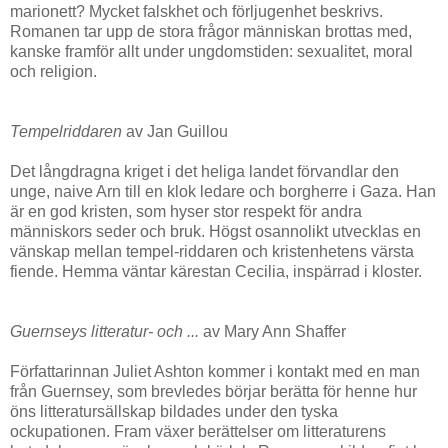
marionett? Mycket falskhet och förljugenhet beskrivs.
Romanen tar upp de stora frågor människan brottas med,
kanske framför allt under ungdomstiden: sexualitet, moral
och religion.
Tempelriddaren
av Jan Guillou
Det långdragna kriget i det heliga landet förvandlar den
unge, naive Arn till en klok ledare och borgherre i Gaza. Han
är en god kristen, som hyser stor respekt för andra
människors seder och bruk. Högst osannolikt utvecklas en
vänskap mellan tempel-riddaren och kristenhetens värsta
fiende. Hemma väntar kärestan Cecilia, inspärrad i kloster.
Guernseys litteratur- och ...
av Mary Ann Shaffer
Författarinnan Juliet Ashton kommer i kontakt med en man
från Guernsey, som brevledes börjar berätta för henne hur
öns litteratursällskap bildades under den tyska
ockupationen. Fram växer berättelser om litteraturens