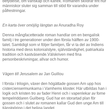
betydelse, om vänskap och kärlek. Romanen skildrar fint hur
människor sluter sig samman till stöd för varandra under
påfrestningar.
En karta över omöjlig längtan
av Anuradha Roy
Denna mångfacetterade roman handlar om en bengalisk
familj i tre generationer under den första hälften av 1900-
talet. Samtidigt som vi följer familjen, får vi ta del av Indiens
historia med dess kolonialstyre, självständighet, patriarkala
tradition och kastväsende.Välskriven med fina
personbeskrivningar, allvar och humor.
Vägen till Jerusalem
av Jan Guillou
I första i trilogin, växer den högättade gossen Arn upp hos
cisterciensermunkarna i Varnhems kloster. Här utbildas han i
logik och kristen tro av fader Henri och i vapenlekar av forne
tempelriddaren Guilberg. Gud har en storartad plan för
gossen och i slutet av romanen kallar Gud den unge Arn till
tjänstgöring i det heliga landet.