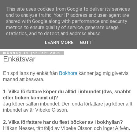
This site uses cookies from Google to deliver its services
and to analyze traffic. Your IP address and user-agent are
shared with Google along with performance and security
metrics to ensure quality of service, generate usage
statistics, and to detect and address abuse.
▼
LEARN MORE
GOT IT
måndag 19 januari 2009
Enkätsvar
En sprillans ny enkät från
Bokhora
känner jag mig givetvis
manad att besvara.
1. Vilka författare köper du alltid i inbundet (dvs, snabbt
efter boken kommit ut)?
Jag köper sällan inbundet. Den enda författare jag köper allt
inbundet av är Vibeke Olsson.
2. Vilka författare har du flest böcker av i bokhyllan?
Håkan Nesser, tätt följd av Vibeke Olsson och Inger Alfvén.