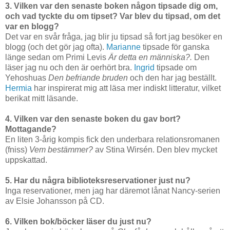
3. Vilken var den senaste boken någon tipsade dig om,
och vad tyckte du om tipset? Var blev du tipsad, om det
var en blogg?
Det var en svår fråga, jag blir ju tipsad så fort jag besöker en
blogg (och det gör jag ofta).
Marianne
tipsade för ganska
länge sedan om Primi Levis
Är detta en människa?.
Den
läser jag nu och den är oerhört bra.
Ingrid
tipsade om
Yehoshuas
Den befriande bruden
och den har jag beställt.
Hermia
har inspirerat mig att läsa mer indiskt litteratur, vilket
berikat mitt läsande.
4. Vilken var den senaste boken du gav bort?
Mottagande?
En liten 3-årig kompis fick den underbara relationsromanen
(fniss)
Vem bestämmer?
av Stina Wirsén. Den blev mycket
uppskattad.
5. Har du några biblioteksreservationer just nu?
Inga reservationer, men jag har däremot lånat Nancy-serien
av Elsie Johansson på CD.
6. Vilken bok/böcker läser du just nu?