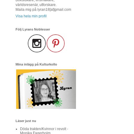
världsresenär, utforskare.
Maila mig på lyran18[at]gmail.com
Visa hela min profil
Följ Lyrans Noblesser
Mina inlägg på Kulturkollo
Läser just nu
Döda trakten/Kvinnor i revolt -
Monika Fagerholm