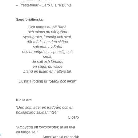
Yesteryear - Caro Claire Burke
Sagoförtäljerskan
Och minns du Ali Baba
och minns du vår gröna
syrengrotta, lummig och sval,
där mörk som den sköna
sultanan av Saba
och brunögd och spenslig och
smal,
du satt och förtalde
en saga, du valde
bland en tusen en nätters tal.
Gustaf Fröding ur
"Stänk och flikar"
Kloka ord
"Den som äger en trädgård och en
boksamling saknar intet."
Cicero
"Att bygga ett folkbibliotek är att riva
ett fängelse."
n
Amerikanskt ordspråk