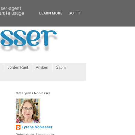
 user-agent
nerate usage
LEARN MORE
GOT IT
Jorden Runt
Antiken
Sápmi
Om Lyrans Noblesser
Lyrans Noblesser
Bokslukare, finsmakare,