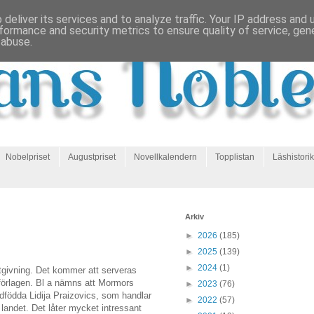
deliver its services and to analyze traffic. Your IP address and
formance and security metrics to ensure quality of service, ge
 abuse.
Nobelpriset
Augustpriset
Novellkalendern
Topplistan
Läshistorik
Arkiv
►
2026
(185)
►
2025
(139)
►
2024
(1)
tgivning. Det kommer att serveras
förlagen. Bl a nämns att Mormors
►
2023
(76)
födda Lidija Praizovics, som handlar
►
2022
(57)
 landet. Det låter mycket intressant