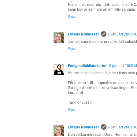
Håller helt med dig, det räcker med BOA
sann bok är sannare än en fiktiv sanning,
Svara
Lyrans Noblesser
8 januari 2009 kl
Javisst, sanningen är ju i vilket fall subjekt
Svara
Feelgoodbibliotekarien
9 januari 2009 kl
Åh, ser att en av mina favoriter finns med
Författaren till uppmärksammade no
Sverigeaktuell med novellsamlingen F
förra året.
Tack för tipset!
Svara
Lyrans Noblesser
9 januari 2009 kl
Den verkar intressant Dora, Hermia har sm