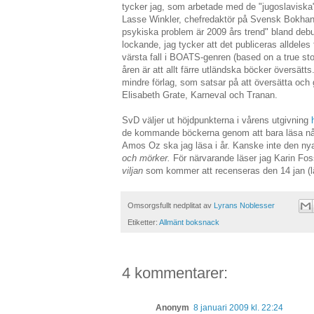
tycker jag, som arbetade med de "jugoslaviska"
Lasse Winkler, chefredaktör på Svensk Bokhande
psykiska problem är 2009 års trend" bland debuta
lockande, jag tycker att det publiceras alldeles
värsta fall i BOATS-genren (based on a true st
åren är att allt färre utländska böcker översätts
mindre förlag, som satsar på att översätta och ge
Elisabeth Grate, Karneval och Tranan.
SvD väljer ut höjdpunkterna i vårens utgivning
de kommande böckerna genom att bara läsa nå
Amos Oz ska jag läsa i år. Kanske inte den ny
och mörker.
För närvarande läser jag Karin F
viljan
som kommer att recenseras den 14 jan (lä
Omsorgsfullt nedplitat av
Lyrans Noblesser
Etiketter:
Allmänt boksnack
4 kommentarer:
Anonym
8 januari 2009 kl. 22:24