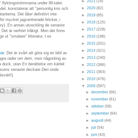
►
2021
(19)
 flyktingströmmarna under 90-talet.
►
2020
(82)
l, konstaterar att "personlig kris och
nterna. Det låter definitivt inte
►
2019
(85)
 för mycket jagcentrerade böcker, i
►
2018
(125)
ory). En annan utveckling de senaste
►
2017
(228)
. Det är oerhört tråkigt. Men det finns
 ut "smalare" litteratur, t ex
►
2016
(196)
►
2015
(201)
►
2014
(321)
här.
Det är svårt att göra sig en bild av
►
2013
(240)
gra rader om dem, men någonting av
a dock, utan
En berättelse om kärlek
►
2012
(386)
ossums senaste deckare
Den onda
►
2011
(363)
svärt!).
►
2010
(476)
▼
2009
(587)
►
december
(66)
►
november
(61)
►
oktober
(58)
►
september
(64)
►
augusti
(44)
►
juli
(54)
►
juni
(43)