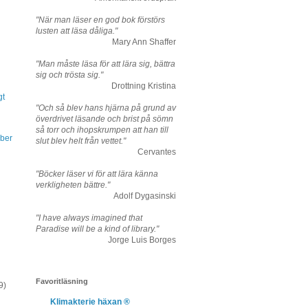
"När man läser en god bok förstörs
lusten att läsa dåliga."
Mary Ann Shaffer
"Man måste läsa för att lära sig, bättra
sig och trösta sig."
Drottning Kristina
gt
"Och så blev hans hjärna på grund av
överdrivet läsande och brist på sömn
så torr och ihopskrumpen att han till
ber
slut blev helt från vettet."
Cervantes
"Böcker läser vi för att lära känna
verkligheten bättre."
Adolf Dygasinski
"I have always imagined that
Paradise will be a kind of library."
Jorge Luis Borges
Favoritläsning
9)
Klimakterie häxan ®