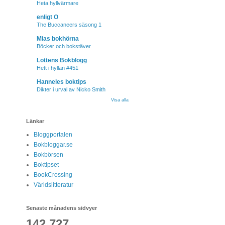
Heta hyllvärmare
enligt O
The Buccaneers säsong 1
Mias bokhörna
Böcker och bokstäver
Lottens Bokblogg
Hett i hyllan #451
Hanneles boktips
Dikter i urval av Nicko Smith
Visa alla
Länkar
Bloggportalen
Bokbloggar.se
Bokbörsen
Boktipset
BookCrossing
Världslitteratur
Senaste månadens sidvyer
142,727