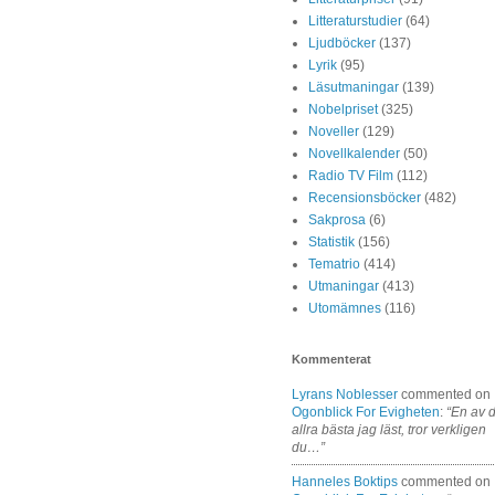
Litteraturstudier
(64)
Ljudböcker
(137)
Lyrik
(95)
Läsutmaningar
(139)
Nobelpriset
(325)
Noveller
(129)
Novellkalender
(50)
Radio TV Film
(112)
Recensionsböcker
(482)
Sakprosa
(6)
Statistik
(156)
Tematrio
(414)
Utmaningar
(413)
Utomämnes
(116)
Kommenterat
Lyrans Noblesser
commented on
Ogonblick For Evigheten
:
“En av 
allra bästa jag läst, tror verkligen
du…”
Hanneles Boktips
commented on