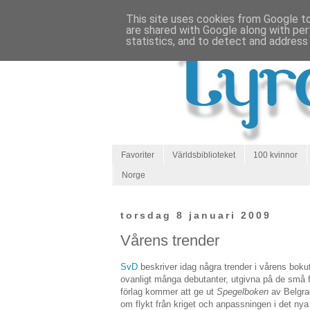
This site uses cookies from Google to 
are shared with Google along with per
statistics, and to detect and address
Favoriter
Världsbiblioteket
100 kvinnor
Norge
torsdag 8 januari 2009
Vårens trender
SvD
beskriver idag några trender i vårens boku
ovanligt många debutanter, utgivna på de små 
förlag kommer att ge ut
Spegelboken
av Belgrad
om flykt från kriget och anpassningen i det nya