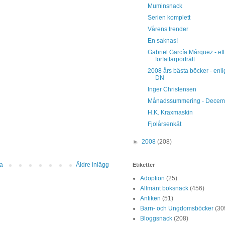
Muminsnack
Serien komplett
Vårens trender
En saknas!
Gabriel García Márquez - ett
författarporträtt
2008 års bästa böcker - enli
DN
Inger Christensen
Månadssummering - Decem
H.K. Kraxmaskin
Fjolårsenkät
►
2008
(208)
da
Äldre inlägg
Etiketter
Adoption
(25)
Allmänt boksnack
(456)
Antiken
(51)
Barn- och Ungdomsböcker
(30
Bloggsnack
(208)