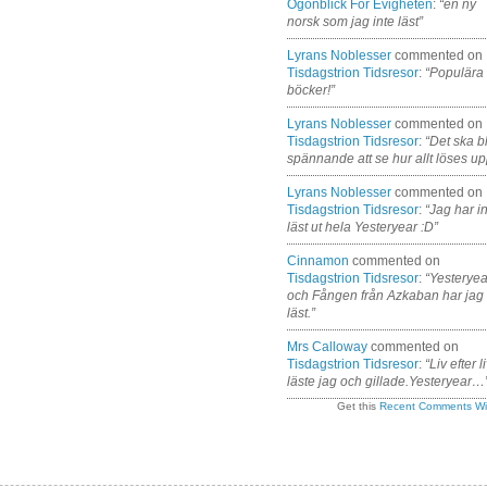
Ogonblick For Evigheten
:
“en ny
norsk som jag inte läst”
Lyrans Noblesser
commented on
Tisdagstrion Tidsresor
:
“Populära
böcker!”
Lyrans Noblesser
commented on
Tisdagstrion Tidsresor
:
“Det ska bl
spännande att se hur allt löses up
Lyrans Noblesser
commented on
Tisdagstrion Tidsresor
:
“Jag har i
läst ut hela Yesteryear :D”
Cinnamon
commented on
Tisdagstrion Tidsresor
:
“Yesteryea
och Fången från Azkaban har jag
läst.”
Mrs Calloway
commented on
Tisdagstrion Tidsresor
:
“Liv efter l
läste jag och gillade.Yesteryear…
Get this
Recent Comments Wi