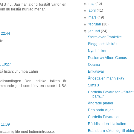
►
maj
(45)
TS nu. Jag har aldrig förstått varför en
 om du förstår hur jag menar.
►
april
(41)
►
mars
(49)
►
februari
(38)
▼
januari
(24)
. 22:44
Storm över Frankrike
iv.
Blogg- och lästrött
Nya böcker
Pesten av Albert Camus
. 10:27
Obama
Enkätsvar
 på listan: Jhumpa Lahiri
Är detta en människa?
vellsamlingen Den indiske tolken är
Sims 3
rämmande jord som blev en succé i USA
Cordelia Edvardson - "Bränt
barn..."
Ändrade planer
Den onda viljan
Cordelia Edvardson
Räddis - den lilla katten
. 11:09
Bränt barn söker sig till elde
ittat mig lite med Indienintressse.