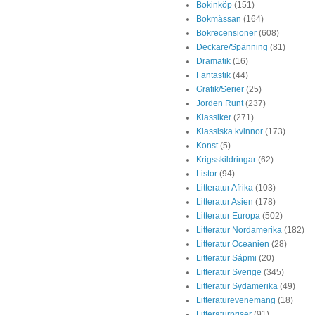
Bokinköp
(151)
Bokmässan
(164)
Bokrecensioner
(608)
Deckare/Spänning
(81)
Dramatik
(16)
Fantastik
(44)
Grafik/Serier
(25)
Jorden Runt
(237)
Klassiker
(271)
Klassiska kvinnor
(173)
Konst
(5)
Krigsskildringar
(62)
Listor
(94)
Litteratur Afrika
(103)
Litteratur Asien
(178)
Litteratur Europa
(502)
Litteratur Nordamerika
(182)
Litteratur Oceanien
(28)
Litteratur Sápmi
(20)
Litteratur Sverige
(345)
Litteratur Sydamerika
(49)
Litteraturevenemang
(18)
Litteraturpriser
(91)