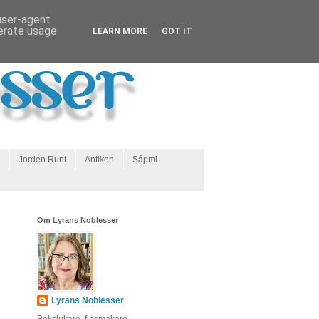
 user-agent
nerate usage
LEARN MORE
GOT IT
Jorden Runt
Antiken
Sápmi
Om Lyrans Noblesser
Lyrans Noblesser
Bokslukare, finsmakare,