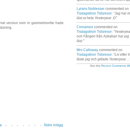
Lyrans Noblesser
commented on
Tisdagstrion Tidsresor
:
“Jag har i
läst ut hela Yesteryear :D”
mmal version som in gammelmorfar hade.
Cinnamon
commented on
läsning.
Tisdagstrion Tidsresor
:
“Yesteryea
och Fången från Azkaban har jag
läst.”
Mrs Calloway
commented on
Tisdagstrion Tidsresor
:
“Liv efter l
läste jag och gillade.Yesteryear…
Get this
Recent Comments Wi
da
Äldre inlägg