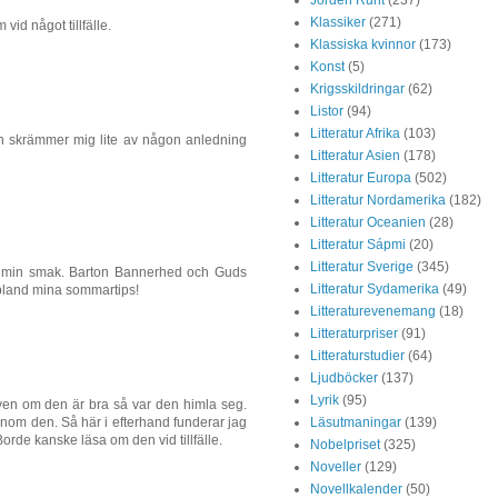
Klassiker
(271)
vid något tillfälle.
Klassiska kvinnor
(173)
Konst
(5)
Krigsskildringar
(62)
Listor
(94)
Litteratur Afrika
(103)
n skrämmer mig lite av någon anledning
Litteratur Asien
(178)
Litteratur Europa
(502)
Litteratur Nordamerika
(182)
Litteratur Oceanien
(28)
Litteratur Sápmi
(20)
Litteratur Sverige
(345)
t i min smak. Barton Bannerhed och Guds
Litteratur Sydamerika
(49)
e bland mina sommartips!
Litteraturevenemang
(18)
Litteraturpriser
(91)
Litteraturstudier
(64)
Ljudböcker
(137)
Lyrik
(95)
ven om den är bra så var den himla seg.
Läsutmaningar
(139)
igenom den. Så här i efterhand funderar jag
Borde kanske läsa om den vid tillfälle.
Nobelpriset
(325)
Noveller
(129)
Novellkalender
(50)