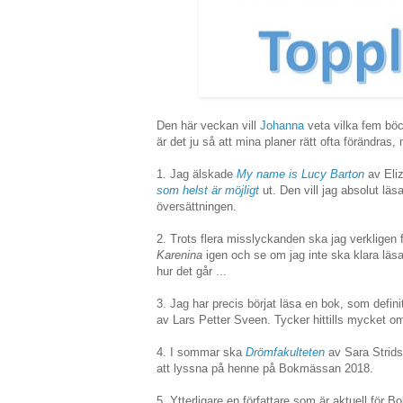
Den här veckan vill
Johanna
veta vilka fem böc
är det ju så att mina planer rätt ofta förändras,
1. Jag älskade
My name is Lucy Barton
av Eliz
som helst är möjligt
ut. Den vill jag absolut lä
översättningen.
2. Trots flera misslyckanden ska jag verkligen
Karenina
igen och se om jag inte ska klara läsa
hur det går ...
3. Jag har precis börjat läsa en bok, som defini
av Lars Petter Sveen. Tycker hittills mycket o
4. I sommar ska
Drömfakulteten
av Sara Strids
att lyssna på henne på Bokmässan 2018.
5. Ytterligare en författare som är aktuell fö