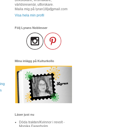
världsresenär, utforskare.
Maila mig på lyran18[at]gmail.com
Visa hela min profil
Följ Lyrans Noblesser
Mina inlägg på Kulturkollo
ing
n
Läser just nu
Döda trakten/Kvinnor i revolt -
Monika Fagerholm