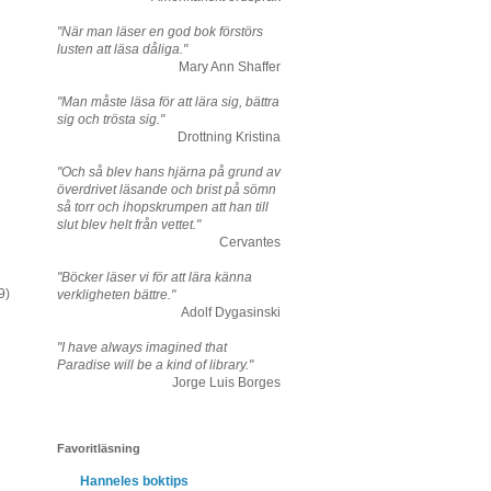
"När man läser en god bok förstörs
lusten att läsa dåliga."
Mary Ann Shaffer
"Man måste läsa för att lära sig, bättra
sig och trösta sig."
Drottning Kristina
"Och så blev hans hjärna på grund av
överdrivet läsande och brist på sömn
så torr och ihopskrumpen att han till
slut blev helt från vettet."
Cervantes
"Böcker läser vi för att lära känna
9)
verkligheten bättre."
Adolf Dygasinski
"I have always imagined that
Paradise will be a kind of library."
Jorge Luis Borges
Favoritläsning
Hanneles boktips