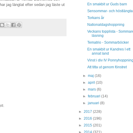
En smakbit ur Guds barn
ar jag längtat efter sedan jag läste ut
Sensommar- och höstlängta
Torkans år
Nationaldagshoppning
Veckans topplista - Sommar
läsning
Tematrio - Sommarböcker
En smakbit ur Kandres I ett
annat land
Vinst i div IV Ponnyhoppnin
Att titta ut genom fönstret
►
maj
(16)
►
april
(10)
►
mars
(6)
►
februari
(14)
►
januari
(8)
ll.
►
2017
(228)
►
2016
(196)
►
2015
(201)
►
2014
(321)