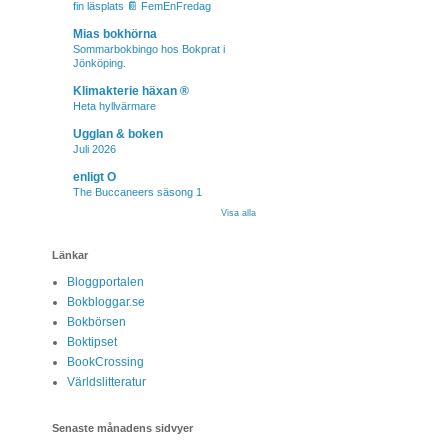
fin läsplats 📔 FemEnFredag
Mias bokhörna
Sommarbokbingo hos Bokprat i
Jönköping.
Klimakterie häxan ®
Heta hyllvärmare
Ugglan & boken
Juli 2026
enligt O
The Buccaneers säsong 1
Visa alla
Länkar
Bloggportalen
Bokbloggar.se
Bokbörsen
Boktipset
BookCrossing
Världslitteratur
Senaste månadens sidvyer