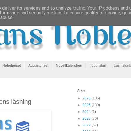
deliver its services and to analyze traffic. Your IP address and
formance and security metrics to ensure quality of service, ge
 abuse.
Nobelpriset
Augustpriset
Novellkalendern
Topplistan
Läshistorik
Arkiv
►
2026
(185)
ens läsning
►
2025
(139)
►
2024
(1)
►
2023
(76)
►
2022
(57)