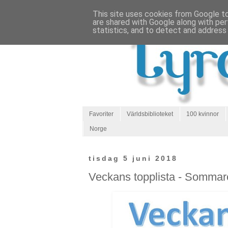
This site uses cookies from Google to 
are shared with Google along with per
statistics, and to detect and address
Favoriter
Världsbiblioteket
100 kvinnor
Norge
tisdag 5 juni 2018
Veckans topplista - Sommar