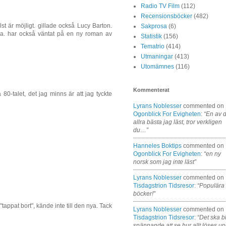
Radio TV Film
(112)
Recensionsböcker
(482)
st är möjligt. gillade också Lucy Barton.
Sakprosa
(6)
na. har också väntat på en ny roman av
Statistik
(156)
Tematrio
(414)
Utmaningar
(413)
Utomämnes
(116)
Kommenterat
0-talet, det jag minns är att jag tyckte
Lyrans Noblesser
commented on
Ogonblick For Evigheten
:
“En av 
allra bästa jag läst, tror verkligen
du…”
Hanneles Boktips
commented on
Ogonblick For Evigheten
:
“en ny
norsk som jag inte läst”
Lyrans Noblesser
commented on
Tisdagstrion Tidsresor
:
“Populära
böcker!”
"tappat bort", kände inte till den nya. Tack
Lyrans Noblesser
commented on
Tisdagstrion Tidsresor
:
“Det ska bl
spännande att se hur allt löses up