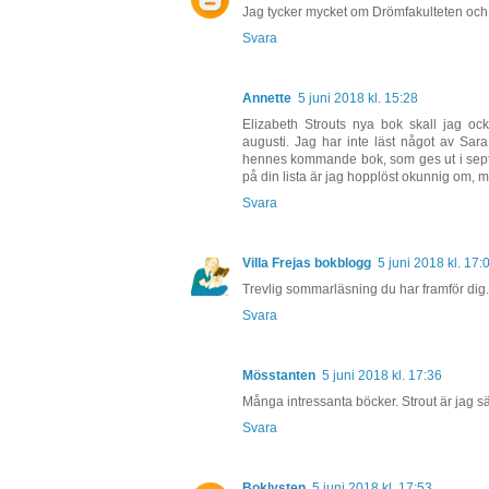
Jag tycker mycket om Drömfakulteten och 
Svara
Annette
5 juni 2018 kl. 15:28
Elizabeth Strouts nya bok skall jag oc
augusti. Jag har inte läst något av Sara
hennes kommande bok, som ges ut i sept
på din lista är jag hopplöst okunnig om, m
Svara
Villa Frejas bokblogg
5 juni 2018 kl. 17:
Trevlig sommarläsning du har framför dig.
Svara
Mösstanten
5 juni 2018 kl. 17:36
Många intressanta böcker. Strout är jag sär
Svara
Boklysten
5 juni 2018 kl. 17:53