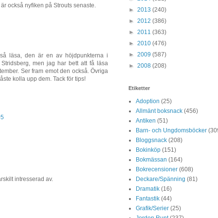
är också nyfiken på Strouts senaste.
►
2013
(240)
►
2012
(386)
►
2011
(363)
►
2010
(476)
►
2009
(587)
kså läsa, den är en av höjdpunkterna i
 Stridsberg, men jag har bett att få läsa
►
2008
(208)
ember. Ser fram emot den också. Övriga
åste kolla upp dem. Tack för tips!
Etiketter
Adoption
(25)
Allmänt boksnack
(456)
05
Antiken
(51)
Barn- och Ungdomsböcker
(30
Bloggsnack
(208)
Bokinköp
(151)
Bokmässan
(164)
Bokrecensioner
(608)
Deckare/Spänning
(81)
skilt intresserad av.
Dramatik
(16)
Fantastik
(44)
Grafik/Serier
(25)
Jorden Runt
(237)