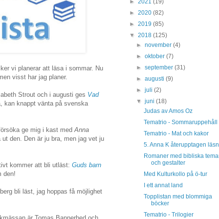
►
2021
(19)
►
2020
(82)
►
2019
(85)
▼
2018
(125)
►
november
(4)
►
oktober
(7)
►
september
(31)
ker vi planerar att läsa i sommar. Nu
 men visst har jag planer.
►
augusti
(9)
►
juli
(2)
abeth Strout och i augusti ges
Vad
▼
juni
(18)
sa, kan knappt vänta på svenska
Judas av Amos Oz
Tematrio - Sommaruppehåll
 försöka ge mig i kast med
Anna
Tematrio - Mat och kakor
 ut den. Den är ju bra, men jag vet ju
5. Anna K återupptagen läsn
Romaner med bibliska tema
och gestalter
tivt kommer att bli utläst:
Guds barn
m den!
Med Kulturkollo på ö-tur
I ett annat land
berg bli läst, jag hoppas få möjlighet
Topplistan med blommiga
böcker
Tematrio - Trilogier
r Bokmässan är Tomas Bannerhed och