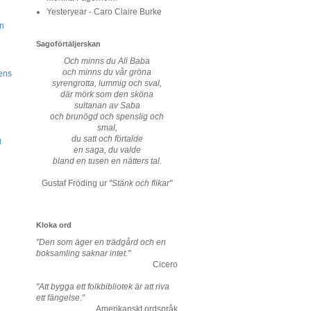
Yesteryear - Caro Claire Burke
n
Sagoförtäljerskan
Och minns du Ali Baba
och minns du vår gröna
ens
syrengrotta, lummig och sval,
där mörk som den sköna
sultanan av Saba
och brunögd och spenslig och
smal,
du satt och förtalde
g
en saga, du valde
bland en tusen en nätters tal.
Gustaf Fröding ur
"Stänk och flikar"
Kloka ord
"Den som äger en trädgård och en
boksamling saknar intet."
Cicero
"Att bygga ett folkbibliotek är att riva
ett fängelse."
Amerikanskt ordspråk