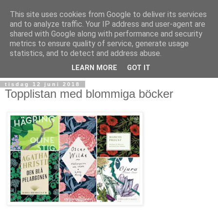
This site uses cookies from Google to deliver its services
and to analyze traffic. Your IP address and user-agent are
shared with Google along with performance and security
metrics to ensure quality of service, generate usage
statistics, and to detect and address abuse.
▼
LEARN MORE
GOT IT
tisdag 12 juni 2018
Topplistan med blommiga böcker