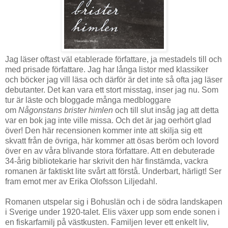
Jag läser oftast väl etablerade författare, ja mestadels till och
med prisade författare. Jag har långa listor med klassiker
och böcker jag vill läsa och därför är det inte så ofta jag läser
debutanter. Det kan vara ett stort misstag, inser jag nu. Som
tur är läste och bloggade många medbloggare
om
Någonstans brister himlen
och till slut insåg jag att detta
var en bok jag inte ville missa. Och det är jag oerhört glad
över! Den här recensionen kommer inte att skilja sig ett
skvatt från de övriga, här kommer att ösas beröm och lovord
över en av våra blivande stora författare. Att en debuterade
34-årig bibliotekarie har skrivit den här finstämda, vackra
romanen är faktiskt lite svårt att förstå. Underbart, härligt! Ser
fram emot mer av Erika Olofsson Liljedahl.
Romanen utspelar sig i Bohuslän och i de södra landskapen
i Sverige under 1920-talet. Elis växer upp som ende sonen i
en fiskarfamilj på västkusten. Familjen lever ett enkelt liv,