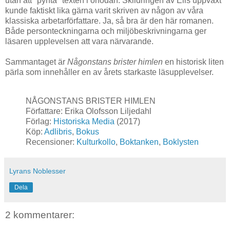
utan att "pynta" texten i onödan. Skildringen av Elis uppväxt
kunde faktiskt lika gärna varit skriven av någon av våra
klassiska arbetarförfattare. Ja, så bra är den här romanen.
Både personteckningarna och miljöbeskrivningarna ger
läsaren upplevelsen att vara närvarande.
Sammantaget är
Någonstans brister himlen
en historisk liten
pärla som innehåller en av årets starkaste läsupplevelser.
NÅGONSTANS BRISTER HIMLEN
Författare: Erika Olofsson Liljedahl
Förlag:
Historiska Media
(2017)
Köp:
Adlibris
,
Bokus
Recensioner:
Kulturkollo
,
Boktanken
,
Boklysten
Lyrans Noblesser
Dela
2 kommentarer: