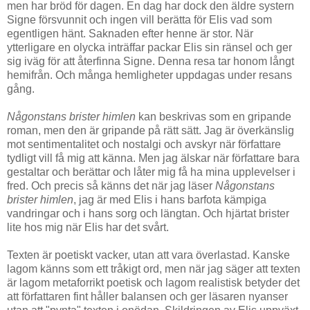
men har bröd för dagen. En dag har dock den äldre systern
Signe försvunnit och ingen vill berätta för Elis vad som
egentligen hänt. Saknaden efter henne är stor. När
ytterligare en olycka inträffar packar Elis sin ränsel och ger
sig iväg för att återfinna Signe. Denna resa tar honom långt
hemifrån. Och många hemligheter uppdagas under resans
gång.
Någonstans brister himlen
kan beskrivas som en gripande
roman, men den är gripande på rätt sätt. Jag är överkänslig
mot sentimentalitet och nostalgi och avskyr när författare
tydligt vill få mig att känna. Men jag älskar när författare bara
gestaltar och berättar och låter mig få ha mina upplevelser i
fred. Och precis så känns det när jag läser
Någonstans
brister himlen
, jag är med Elis i hans barfota kämpiga
vandringar och i hans sorg och längtan. Och hjärtat brister
lite hos mig när Elis har det svårt.
Texten är poetiskt vacker, utan att vara överlastad. Kanske
lagom känns som ett tråkigt ord, men när jag säger att texten
är lagom metaforrikt poetisk och lagom realistisk betyder det
att författaren fint håller balansen och ger läsaren nyanser