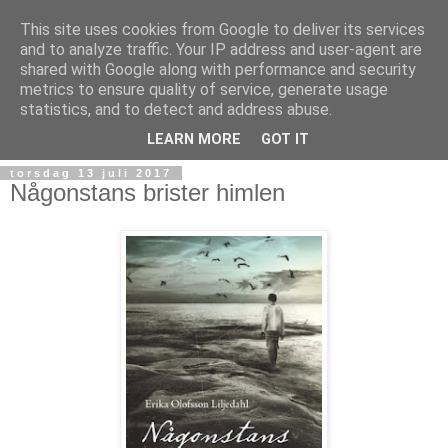
This site uses cookies from Google to deliver its services
and to analyze traffic. Your IP address and user-agent are
shared with Google along with performance and security
metrics to ensure quality of service, generate usage
statistics, and to detect and address abuse.
▼
LEARN MORE
GOT IT
torsdag 13 juli 2017
Någonstans brister himlen