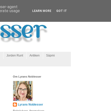
 user-agent
nerate usage
LEARN MORE
GOT IT
Jorden Runt
Antiken
Sápmi
Om Lyrans Noblesser
Lyrans Noblesser
Bokslukare, finsmakare,