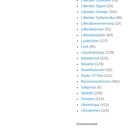
Litteratur Oceanien
(28)
Litteratur Sápmi
(20)
Litteratur Sverige
(345)
Litteratur Sydamerika
(49)
Litteraturevenemang
(18)
Litteraturpriser
(91)
Litteraturstudier
(64)
Ljudböcker
(137)
Lyrik
(95)
Läsutmaningar
(139)
Nobelpriset
(325)
Noveller
(129)
Novellkalender
(50)
Radio TV Film
(112)
Recensionsböcker
(482)
Sakprosa
(6)
Statistik
(156)
Tematrio
(414)
Utmaningar
(413)
Utomämnes
(116)
Kommenterat