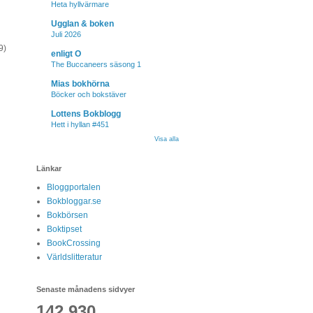
Heta hyllvärmare
Ugglan & boken
Juli 2026
9)
enligt O
The Buccaneers säsong 1
Mias bokhörna
Böcker och bokstäver
Lottens Bokblogg
Hett i hyllan #451
Visa alla
Länkar
Bloggportalen
Bokbloggar.se
Bokbörsen
Boktipset
BookCrossing
Världslitteratur
Senaste månadens sidvyer
142,930