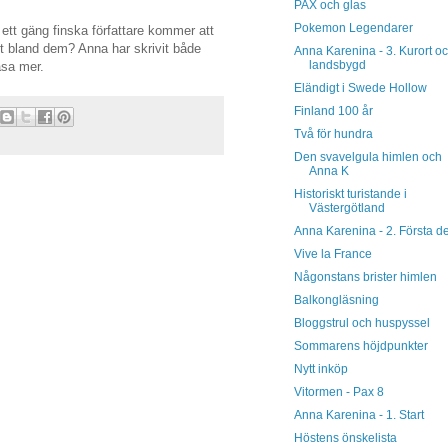
PAX och glas
Pokemon Legendarer
tt gäng finska författare kommer att
it bland dem? Anna har skrivit både
Anna Karenina - 3. Kurort o
landsbygd
äsa mer.
Eländigt i Swede Hollow
Finland 100 år
Två för hundra
Den svavelgula himlen och
Anna K
Historiskt turistande i
Västergötland
Anna Karenina - 2. Första d
Vive la France
Någonstans brister himlen
Balkongläsning
Bloggstrul och huspyssel
Sommarens höjdpunkter
Nytt inköp
Vitormen - Pax 8
Anna Karenina - 1. Start
Höstens önskelista