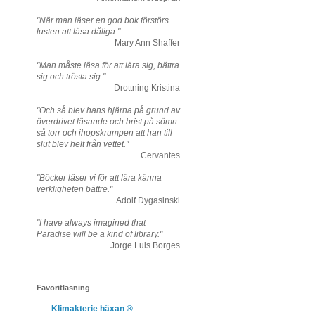
"När man läser en god bok förstörs
lusten att läsa dåliga."
Mary Ann Shaffer
"Man måste läsa för att lära sig, bättra
sig och trösta sig."
Drottning Kristina
"Och så blev hans hjärna på grund av
överdrivet läsande och brist på sömn
så torr och ihopskrumpen att han till
slut blev helt från vettet."
Cervantes
"Böcker läser vi för att lära känna
verkligheten bättre."
Adolf Dygasinski
"I have always imagined that
Paradise will be a kind of library."
Jorge Luis Borges
Favoritläsning
Klimakterie häxan ®