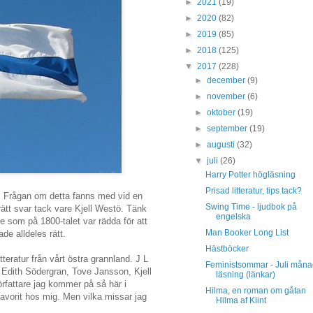
►
2021
(19)
►
2020
(82)
►
2019
(85)
►
2018
(125)
▼
2017
(228)
►
december
(9)
►
november
(6)
►
oktober
(19)
►
september
(19)
►
augusti
(32)
▼
juli
(26)
Harry Potter högläsning
Prisad litteratur, tips tack?
on. Frågan om detta fanns med vid en
Swing Time - ljudbok på
ätt svar tack vare Kjell Westö. Tänk
engelska
som på 1800-talet var rädda för att
Man Booker Long List
de alldeles rätt.
Hästböcker
tteratur från vårt östra grannland. J L
Feministsommar - Juli mån
Edith Södergran, Tove Jansson, Kjell
läsning (länkar)
fattare jag kommer på så här i
Hilma, en roman om gåtan
avorit hos mig. Men vilka missar jag
Hilma af Klint