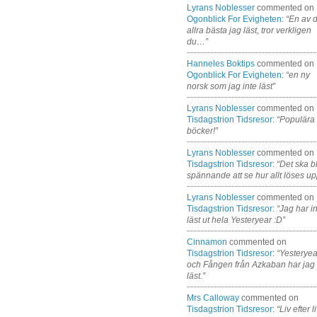
Lyrans Noblesser
commented on
Ogonblick For Evigheten
:
“En av 
allra bästa jag läst, tror verkligen
du…”
Hanneles Boktips
commented on
Ogonblick For Evigheten
:
“en ny
norsk som jag inte läst”
Lyrans Noblesser
commented on
Tisdagstrion Tidsresor
:
“Populära
böcker!”
Lyrans Noblesser
commented on
Tisdagstrion Tidsresor
:
“Det ska bl
spännande att se hur allt löses up
Lyrans Noblesser
commented on
Tisdagstrion Tidsresor
:
“Jag har i
läst ut hela Yesteryear :D”
Cinnamon
commented on
Tisdagstrion Tidsresor
:
“Yesteryea
och Fången från Azkaban har jag
läst.”
Mrs Calloway
commented on
Tisdagstrion Tidsresor
:
“Liv efter l