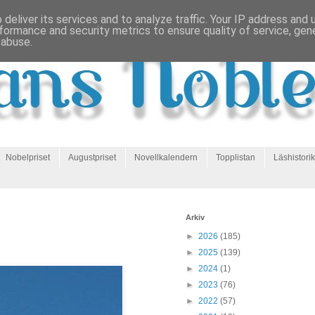
deliver its services and to analyze traffic. Your IP address and
formance and security metrics to ensure quality of service, ge
 abuse.
Nobelpriset
Augustpriset
Novellkalendern
Topplistan
Läshistorik
Arkiv
►
2026
(185)
►
2025
(139)
►
2024
(1)
►
2023
(76)
►
2022
(57)