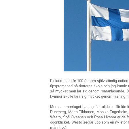
Finland firar i år 100 år som självständig nati
tipspromenad på dotterns skola och jag kunde r
så mycket man lär sig genom romanläsande. De 
kvinnor skulle lära sig mycket genom läsning ha
Men sammantaget har jag läst alldeles för lite li
Runeberg, Märta Tikkanen, Monika Fagerholm, 
Westö, Sofi Oksanen och Rosa Liksom är de för
ögonblicket. Westö seglar upp som en ny stor f
månntro?