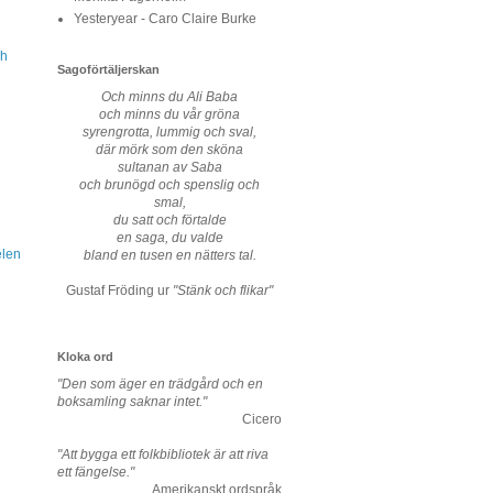
Yesteryear - Caro Claire Burke
ch
Sagoförtäljerskan
Och minns du Ali Baba
och minns du vår gröna
syrengrotta, lummig och sval,
där mörk som den sköna
sultanan av Saba
och brunögd och spenslig och
smal,
du satt och förtalde
en saga, du valde
elen
bland en tusen en nätters tal.
Gustaf Fröding ur
"Stänk och flikar"
Kloka ord
"Den som äger en trädgård och en
boksamling saknar intet."
Cicero
"Att bygga ett folkbibliotek är att riva
ett fängelse."
Amerikanskt ordspråk