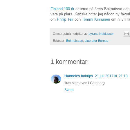
Finland 100 år
är tema på årets Bokmässa och e
vara på plats. Kanske hittar jag någon ny favor
om
Philip Teir
och
Tommi Kinnunen
om ni vill l
Omsorgsfullt nedplitat av
Lyrans Noblesser
Etiketter:
Bokmässan
,
Litteratur Europa
1 kommentar:
Hanneles boktips
21 juli 2017 kl. 21:10
firas stort även i Göteborg
Svara