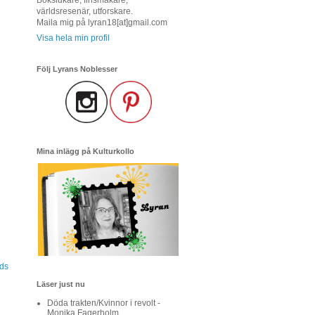
världsresenär, utforskare.
Maila mig på lyran18[at]gmail.com
Visa hela min profil
Följ Lyrans Noblesser
Mina inlägg på Kulturkollo
ads
Läser just nu
Döda trakten/Kvinnor i revolt -
Monika Fagerholm