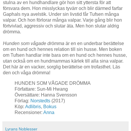
stulna av en hundhandlare gör hon sitt yttersta för att
försvara dem. Hon misslyckas tyvärr och blir därmed farfar
Gaphals nya avelstik. Under sin livstid får Tufsen många
valpar. Och hon förlorar många valpar. Varje gång blir hon
förtvivlad, aggressiv och slutar äta. Men hon slutar aldrig
drömma.
Hunden som vågade drömma
är en en underbar berättelse
om en hund och hennes relation till sin husse. Men boken
om Tufsen handlar inte bara om en hund och hennes husse,
utan också om en hundmammas kärlek till alla sina valpar.
Det här är en vacker, sorglig berättelse om trofasthet. Läs
den och våga drömma!
HUNDEN SOM VÅGADE DRÖMMA
Författare: Sun-Mi Hwang
Översättare: Hanna Svensson
Förlag:
Norstedts
(2017)
Köp:
Adlibris
,
Bokus
Recensioner:
Anna
Lyrans Noblesser