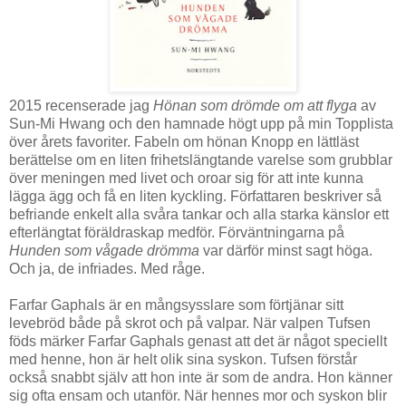
2015 recenserade jag
Hönan som drömde om att flyga
av
Sun-Mi Hwang och den hamnade högt upp på min Topplista
över årets favoriter. Fabeln om hönan Knopp en lättläst
berättelse om en liten frihetslängtande varelse som grubblar
över meningen med livet och oroar sig för att inte kunna
lägga ägg och få en liten kyckling. Författaren beskriver så
befriande enkelt alla svåra tankar och alla starka känslor ett
efterlängtat föräldraskap medför. Förväntningarna på
Hunden som vågade drömma
var därför minst sagt höga.
Och ja, de infriades. Med råge.
Farfar Gaphals är en mångsysslare som förtjänar sitt
levebröd både på skrot och på valpar. När valpen Tufsen
föds märker Farfar Gaphals genast att det är något speciellt
med henne, hon är helt olik sina syskon. Tufsen förstår
också snabbt själv att hon inte är som de andra. Hon känner
sig ofta ensam och utanför. När hennes mor och syskon blir