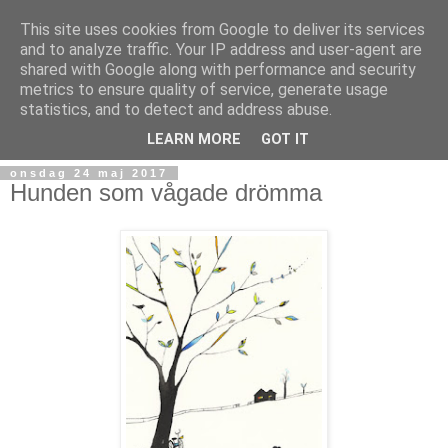
This site uses cookies from Google to deliver its services
and to analyze traffic. Your IP address and user-agent are
shared with Google along with performance and security
metrics to ensure quality of service, generate usage
statistics, and to detect and address abuse.
▼
LEARN MORE
GOT IT
onsdag 24 maj 2017
Hunden som vågade drömma