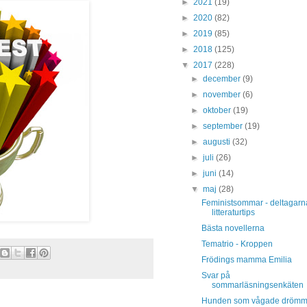
►
2021
(19)
►
2020
(82)
►
2019
(85)
►
2018
(125)
▼
2017
(228)
►
december
(9)
►
november
(6)
►
oktober
(19)
►
september
(19)
►
augusti
(32)
►
juli
(26)
►
juni
(14)
▼
maj
(28)
Feministsommar - deltagarn
litteraturtips
Bästa novellerna
Tematrio - Kroppen
Frödings mamma Emilia
Svar på
sommarläsningsenkäten
Hunden som vågade dröm