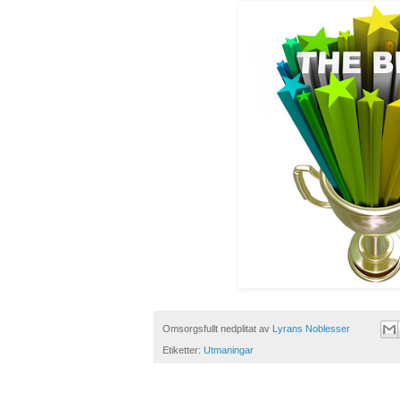
Omsorgsfullt nedplitat av
Lyrans Noblesser
Etiketter:
Utmaningar