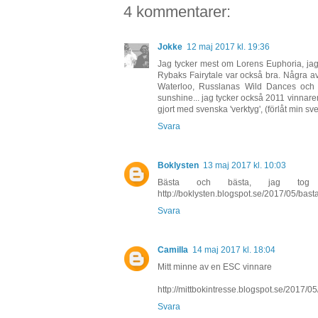
4 kommentarer:
Jokke
12 maj 2017 kl. 19:36
Jag tycker mest om Lorens Euphoria, ja
Rybaks Fairytale var också bra. Några av
Waterloo, Russlanas Wild Dances och
sunshine... jag tycker också 2011 vinna
gjort med svenska 'verktyg', (förlåt min sv
Svara
Boklysten
13 maj 2017 kl. 10:03
Bästa och bästa, jag to
http://boklysten.blogspot.se/2017/05/bas
Svara
Camilla
14 maj 2017 kl. 18:04
Mitt minne av en ESC vinnare
http://mittbokintresse.blogspot.se/2017/0
Svara