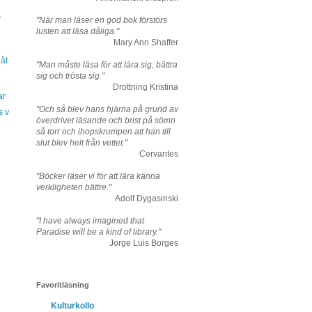
r
"När man läser en god bok förstörs
lusten att läsa dåliga."
Mary Ann Shaffer
åt
"Man måste läsa för att lära sig, bättra
sig och trösta sig."
n
Drottning Kristina
ar
"Och så blev hans hjärna på grund av
s v
överdrivet läsande och brist på sömn
så torr och ihopskrumpen att han till
slut blev helt från vettet."
Cervantes
"Böcker läser vi för att lära känna
verkligheten bättre."
Adolf Dygasinski
"I have always imagined that
Paradise will be a kind of library."
Jorge Luis Borges
Favoritläsning
Kulturkollo