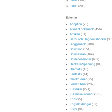
►
2009
(587)
►
2008
(208)
Etiketter
Adoption
(25)
Allmänt boksnack
(456)
Antiken
(51)
Barn- och Ungdomsböcker
(30
Bloggsnack
(208)
Bokinköp
(151)
Bokmässan
(164)
Bokrecensioner
(609)
Deckare/Spänning
(81)
Dramatik
(16)
Fantastik
(44)
Grafik/Serier
(25)
Jorden Runt
(237)
Klassiker
(271)
Klassiska kvinnor
(173)
Konst
(5)
Krigsskildringar
(62)
Listor
(94)