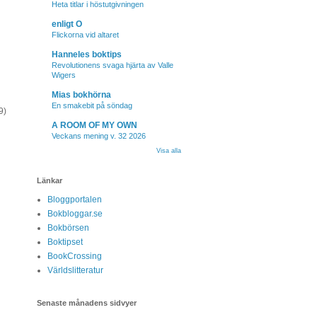
Heta titlar i höstutgivningen
enligt O
Flickorna vid altaret
Hanneles boktips
Revolutionens svaga hjärta av Valle
Wigers
Mias bokhörna
En smakebit på söndag
9)
A ROOM OF MY OWN
Veckans mening v. 32 2026
Visa alla
Länkar
Bloggportalen
Bokbloggar.se
Bokbörsen
Boktipset
BookCrossing
Världslitteratur
Senaste månadens sidvyer