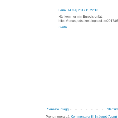
Lena
14 maj 2017 kl. 22:18
Här kommer min Eurovisionlåt:
https://lenasgodsaker.blogspot.se/2017/
Svara
Senaste inlägg
Startsi
Prenumerera på:
Kommentarer till inlägget (Atom)