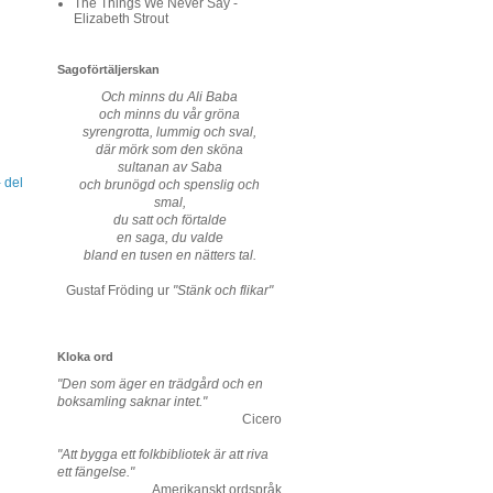
The Things We Never Say -
Elizabeth Strout
Sagoförtäljerskan
Och minns du Ali Baba
och minns du vår gröna
syrengrotta, lummig och sval,
där mörk som den sköna
sultanan av Saba
- del
och brunögd och spenslig och
smal,
du satt och förtalde
en saga, du valde
bland en tusen en nätters tal.
Gustaf Fröding ur
"Stänk och flikar"
Kloka ord
"Den som äger en trädgård och en
boksamling saknar intet."
Cicero
"Att bygga ett folkbibliotek är att riva
ett fängelse."
Amerikanskt ordspråk