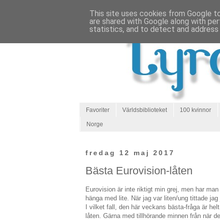
This site uses cookies from Google to 
are shared with Google along with per
statistics, and to detect and address
Favoriter
Världsbiblioteket
100 kvinnor
Norge
fredag 12 maj 2017
Bästa Eurovision-låten
Eurovision är inte riktigt min grej, men har ma
hänga med lite. När jag var liten/ung tittade jag 
I vilket fall, den här veckans bästa-fråga är hel
låten. Gärna med tillhörande minnen från när de