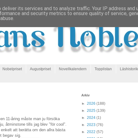
deliver its services and to analyze traffic. Your IP address and
formance and security metrics to ensure quality of service, ge
 abuse.
Nobelpriset
Augustpriset
Novellkalendern
Topplistan
Läshistorik
Arkiv
►
2026
(188)
►
2025
(139)
►
2024
(1)
n en 11-åring måste man ju försöka
ju, åtminstone tills jag blev "för cool".
►
2023
(76)
t enkelt att berätta om den allra bästa
►
2022
(57)
t begav sig.