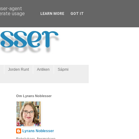
 user-agent
nerate usage
LEARN MORE
GOT IT
Jorden Runt
Antiken
Sápmi
Om Lyrans Noblesser
Lyrans Noblesser
Bokslukare, finsmakare,