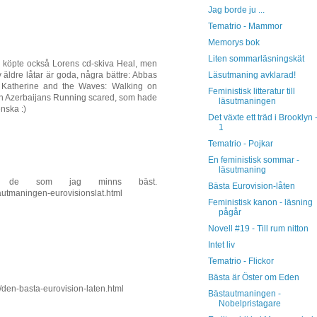
Jag borde ju ...
Tematrio - Mammor
Memorys bok
Liten sommarläsningskät
g köpte också Lorens cd-skiva Heal, men
Läsutmaning avklarad!
 äldre låtar är goda, några bättre: Abbas
 Katherine and the Waves: Walking on
Feministisk litteratur till
ren Azerbaijans Running scared, som hade
läsutmaningen
enska :)
Det växte ett träd i Brooklyn 
1
Tematrio - Pojkar
En feministisk sommar -
läsutmaning
g de som jag minns bäst.
Bästa Eurovision-låten
tautmaningen-eurovisionslat.html
Feministisk kanon - läsning
pågår
Novell #19 - Till rum nitton
Intet liv
Tematrio - Flickor
Bästa är Öster om Eden
5/den-basta-eurovision-laten.html
Bästautmaningen -
Nobelpristagare