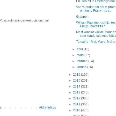
En liten bit in i Memorys bok
Vad vi pratar om när vi prata
om Anne Frank - nov...
Gruppen
05/bastautmaningen-eurovision.html
William Faulkner och En ros 
Emily - novell #17
Mest känslor väckte Manne
som kunde tala med häst
Tematrio - Maj, Maya, Mei o 
►
april
(18)
►
mars
(27)
►
februari
(14)
►
januari
(16)
►
2016
(196)
►
2015
(201)
►
2014
(321)
►
2013
(240)
►
2012
(386)
►
2011
(363)
da
Äldre inlägg
►
2010
(476)