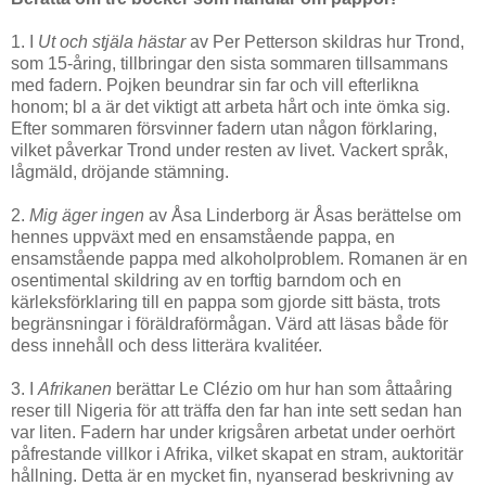
1. I
Ut och stjäla hästar
av Per Petterson skildras hur Trond,
som 15-åring, tillbringar den sista sommaren tillsammans
med fadern. Pojken beundrar sin far och vill efterlikna
honom; bl a är det viktigt att arbeta hårt och inte ömka sig.
Efter sommaren försvinner fadern utan någon förklaring,
vilket påverkar Trond under resten av livet. Vackert språk,
lågmäld, dröjande stämning.
2.
Mig äger ingen
av Åsa Linderborg är Åsas berättelse om
hennes uppväxt med en ensamstående pappa, en
ensamstående pappa med alkoholproblem. Romanen är en
osentimental skildring av en torftig barndom och en
kärleksförklaring till en pappa som gjorde sitt bästa, trots
begränsningar i föräldraförmågan. Värd att läsas både för
dess innehåll och dess litterära kvalitéer.
3. I
Afrikanen
berättar Le Clézio om hur han som åttaåring
reser till Nigeria för att träffa den far han inte sett sedan han
var liten. Fadern har under krigsåren arbetat under oerhört
påfrestande villkor i Afrika, vilket skapat en stram, auktoritär
hållning. Detta är en mycket fin, nyanserad beskrivning av