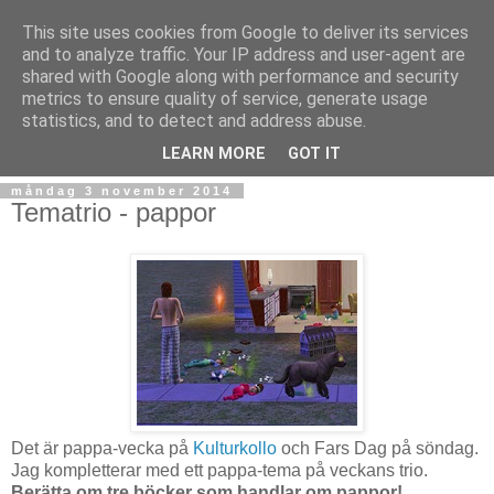
This site uses cookies from Google to deliver its services
and to analyze traffic. Your IP address and user-agent are
shared with Google along with performance and security
metrics to ensure quality of service, generate usage
statistics, and to detect and address abuse.
▼
LEARN MORE
GOT IT
måndag 3 november 2014
Tematrio - pappor
Det är pappa-vecka på
Kulturkollo
och Fars Dag på söndag.
Jag kompletterar med ett pappa-tema på veckans trio.
Berätta om tre böcker som handlar om pappor!