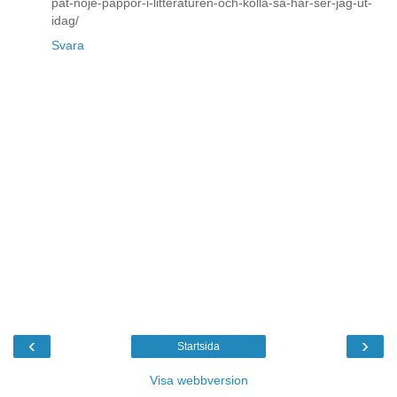
pat-noje-pappor-i-litteraturen-och-kolla-sa-har-ser-jag-ut-
idag/
Svara
‹
›
Startsida
Visa webbversion