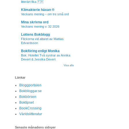
litterärt fika 🇫🇷
Klimakterie häxan ®
Veckans mening – om tre små ord
Mina skrivna ord
Veckans mening v. 32 2026
Lottens Bokblogg
Flickorna vid altaret av Mattias
Edvardsson
Bokföring enligt Monika
Bok: Hotellet Två systrar av Annika
Devert & Jessika Devert
Visa alla
Länkar
Bloggportalen
Bokbloggar.se
Bokbörsen
Boktipset
BookCrossing
Världslitteratur
Senaste månadens sidvyer