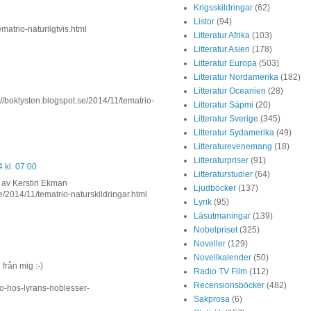
Krigsskildringar
(62)
Listor
(94)
matrio-naturligtvis.html
Litteratur Afrika
(103)
Litteratur Asien
(178)
Litteratur Europa
(503)
Litteratur Nordamerika
(182)
Litteratur Oceanien
(28)
ten.blogspot.se/2014/11/tematrio-
Litteratur Sápmi
(20)
Litteratur Sverige
(345)
Litteratur Sydamerika
(49)
Litteraturevenemang
(18)
Litteraturpriser
(91)
 kl. 07:00
Litteraturstudier
(64)
k av Kerstin Ekman
Ljudböcker
(137)
/2014/11/tematrio-naturskildringar.html
Lyrik
(95)
Läsutmaningar
(139)
Nobelpriset
(325)
Noveller
(129)
Novellkalender
(50)
från mig :-)
Radio TV Film
(112)
Recensionsböcker
(482)
o-hos-lyrans-noblesser-
Sakprosa
(6)