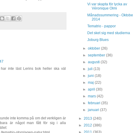
Vi var skapta för lycka av
Véronique Olmi
Månadssummering - Oktobe
2014
Tematrio - pappor
Det sket sig med studierna
Joburg Blues
►
oktober
(26)
►
september
(36)
:47
►
augusti
(32)
har inte läst Lerins bok heller ska väl
►
juli
(13)
►
juni
(18)
►
maj
(22)
►
april
(30)
►
mars
(42)
►
februari
(35)
►
januari
(37)
kunde inte komma på om det verkligen är
►
2013
(240)
 bara är något man fått för sig i alla
►
2012
(386)
llet:
►
2011
(363)
/tematrio-storslagen-natur.html