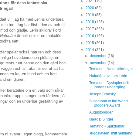
►
2021
(19)
nns för dess fantastiska
►
2020
(82)
dringar!
►
2019
(85)
klart vill jag ha med Lerins underbara
►
2018
(125)
 min trio. Jag har läst i den av och till
►
2017
(228)
od och glädje. Lerin skildrar i ord
Naturlära
är helt enkelt en makalös
►
2016
(196)
sökta sätt.
►
2015
(201)
▼
2014
(321)
fer spelar också naturen och dess
►
december
(16)
vinnliga huvudpersonen plötsligt en
▼
november
(14)
gg rests runt henne och den gård hon
väggen och allt utanför ser ut att ha
Tematrio - Naturskildringar
innan en ko, en hund och en katt.
Naturlära av Lars Lerin
hand om djuren.
Tematrio - Dystopier och
jordens undergång
ker berättelse om en valp som råkar
Joseph Brodsky
 växer upp i skogen och får leva på
Sisterhood of the World
ringar och en underbar gestaltning av
Bloggers Award
Augustpodden
Isaac B Singer
Tematrio - Sjukdomar
Jugoslavien, mitt hemland
 Om ni svarar i egen blogg, kommentera