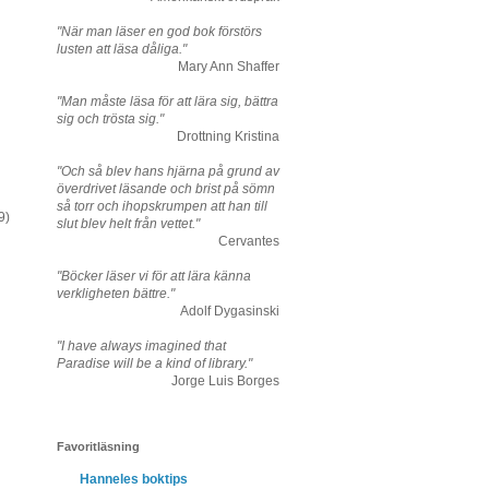
"När man läser en god bok förstörs
lusten att läsa dåliga."
Mary Ann Shaffer
"Man måste läsa för att lära sig, bättra
sig och trösta sig."
Drottning Kristina
"Och så blev hans hjärna på grund av
överdrivet läsande och brist på sömn
så torr och ihopskrumpen att han till
9)
slut blev helt från vettet."
Cervantes
"Böcker läser vi för att lära känna
verkligheten bättre."
Adolf Dygasinski
"I have always imagined that
Paradise will be a kind of library."
Jorge Luis Borges
Favoritläsning
Hanneles boktips