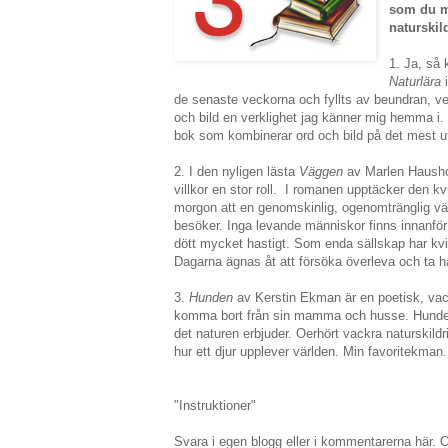
som du mi
naturskil
1. Ja, så 
Naturlära
i
de senaste veckorna och fyllts av beundran, vem
och bild en verklighet jag känner mig hemma i.
bok som kombinerar ord och bild på det mest ut
2. I den nyligen lästa
Väggen
av Marlen Hausho
villkor en stor roll. I romanen upptäcker den k
morgon att en genomskinlig, ogenomtränglig vä
besöker. Inga levande människor finns innanför 
dött mycket hastigt. Som enda sällskap har kv
Dagarna ägnas åt att försöka överleva och ta 
3.
Hunden
av Kerstin Ekman är en poetisk, vac
komma bort från sin mamma och husse. Hunden
det naturen erbjuder. Oerhört vackra naturskild
hur ett djur upplever världen. Min favoritekman.
"Instruktioner"
Svara i egen blogg eller i kommentarerna här.