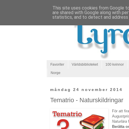
This site uses cookies from Google to 
are shared with Google along with per
statistics, and to detect and address
Favoriter
Världsbiblioteket
100 kvinnor
Norge
måndag 24 november 2014
Tematrio - Naturskildringar
För att fir
Augustpris
Naturlära
f
Berätta om