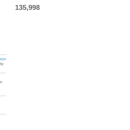
135,998
rion
lig
de