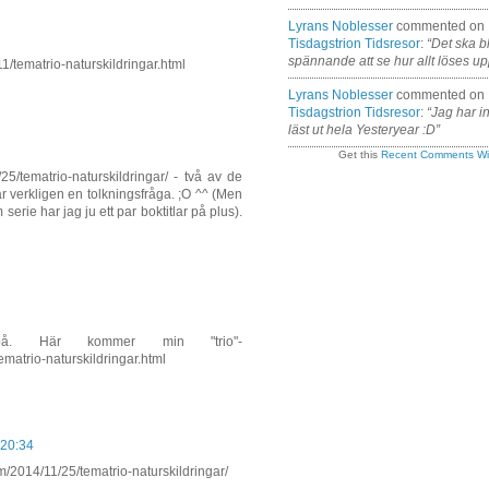
Lyrans Noblesser
commented on
Tisdagstrion Tidsresor
:
“Det ska bl
spännande att se hur allt löses up
1/tematrio-naturskildringar.html
Lyrans Noblesser
commented on
Tisdagstrion Tidsresor
:
“Jag har i
läst ut hela Yesteryear :D”
Get this
Recent Comments Wi
/25/tematrio-naturskildringar/ - två av de
r verkligen en tolkningsfråga. ;O ^^ (Men
erie har jag ju ett par boktitlar på plus).
å. Här kommer min "trio"-
matrio-naturskildringar.html
 20:34
/2014/11/25/tematrio-naturskildringar/