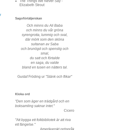
The Things We Never Say -
Elizabeth Strout
r
Sagoförtäljerskan
Och minns du Ali Baba
och minns du vår gröna
syrengrotta, lummig och sval,
där mörk som den sköna
sultanan av Saba
och brunögd och spenslig och
smal,
du satt och förtalde
en saga, du valde
bland en tusen en nätters tal.
Gustaf Fröding ur
"Stänk och flikar"
Kloka ord
"Den som äger en trädgård och en
boksamling saknar intet."
Cicero
"Att bygga ett folkbibliotek är att riva
ett fängelse."
Amerikanskt ordspråk