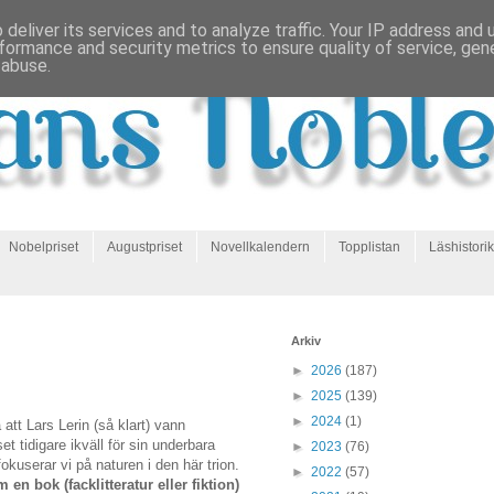
deliver its services and to analyze traffic. Your IP address and
formance and security metrics to ensure quality of service, ge
 abuse.
Nobelpriset
Augustpriset
Novellkalendern
Topplistan
Läshistorik
Arkiv
►
2026
(187)
►
2025
(139)
►
2024
(1)
a att Lars Lerin (så klart) vann
et tidigare ikväll för sin underbara
►
2023
(76)
okuserar vi på naturen i den här trion.
►
2022
(57)
 en bok (facklitteratur eller fiktion)