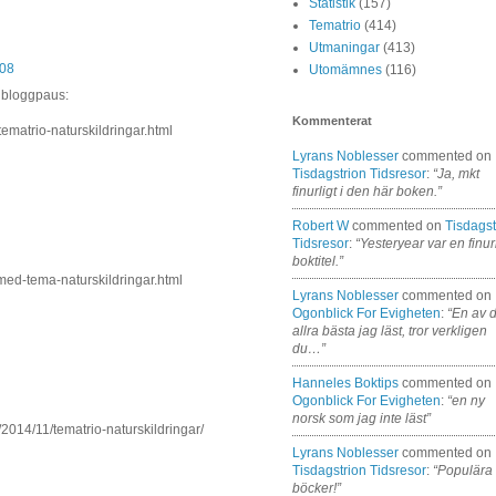
Statistik
(157)
Tematrio
(414)
Utmaningar
(413)
:08
Utomämnes
(116)
g bloggpaus:
Kommenterat
ematrio-naturskildringar.html
Lyrans Noblesser
commented on
Tisdagstrion Tidsresor
:
“Ja, mkt
finurligt i den här boken.”
Robert W
commented on
Tisdagst
Tidsresor
:
“Yesteryear var en finur
boktitel.”
-med-tema-naturskildringar.html
Lyrans Noblesser
commented on
Ogonblick For Evigheten
:
“En av 
allra bästa jag läst, tror verkligen
du…”
Hanneles Boktips
commented on
Ogonblick For Evigheten
:
“en ny
norsk som jag inte läst”
/2014/11/tematrio-naturskildringar/
Lyrans Noblesser
commented on
Tisdagstrion Tidsresor
:
“Populära
böcker!”