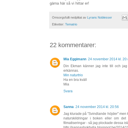
gärna här så vi hittar er!
Omsorgsfullt nedplitat av
Lyrans Noblesser
Etiketter:
Tematrio
22 kommentarer:
Mia Eggimann
24 november 2014 kl. 20
Din Ekman känner jag inte till och jag 
erkännas.
Min naturtrio
Ha en bra kväll
Mia
Svara
Sanna
24 november 2014 kl. 20:56
Jag klurade på "Svindlande höjder" men 
naturskildringar i boken eller om det
filmatiseringar - så jag plockade dessa istä
http://sannasbokhylla.blogspot.be/2014/11