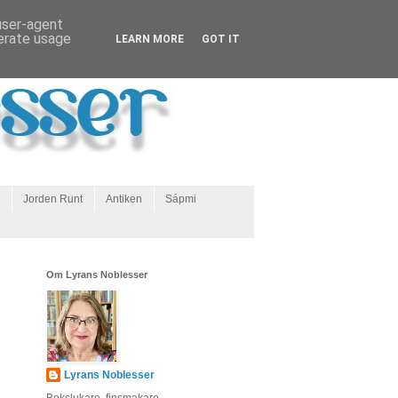
 user-agent
nerate usage
LEARN MORE
GOT IT
Jorden Runt
Antiken
Sápmi
Om Lyrans Noblesser
Lyrans Noblesser
Bokslukare, finsmakare,