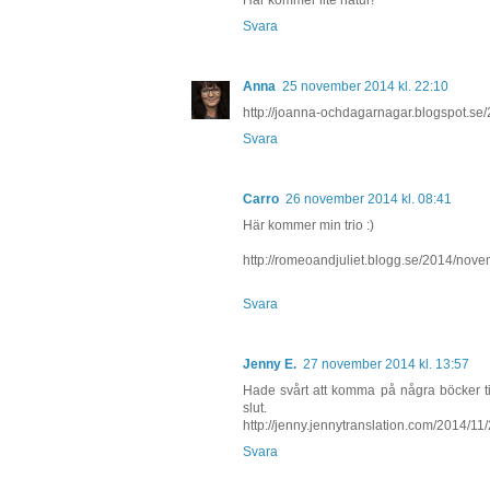
Svara
Anna
25 november 2014 kl. 22:10
http://joanna-ochdagarnagar.blogspot.se/2
Svara
Carro
26 november 2014 kl. 08:41
Här kommer min trio :)
http://romeoandjuliet.blogg.se/2014/novem
Svara
Jenny E.
27 november 2014 kl. 13:57
Hade svårt att komma på några böcker till
slut.
http://jenny.jennytranslation.com/2014/11/
Svara