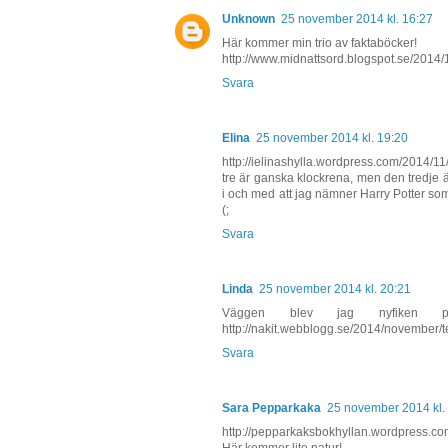
Unknown
25 november 2014 kl. 16:27
Här kommer min trio av faktaböcker!
http://www.midnattsord.blogspot.se/2014/1
Svara
Elina
25 november 2014 kl. 19:20
http://ielinashylla.wordpress.com/2014/11
tre är ganska klockrena, men den tredje ä
i och med att jag nämner Harry Potter som s
(;
Svara
Linda
25 november 2014 kl. 20:21
Väggen blev jag nyfiken p
http://nakit.webblogg.se/2014/november/te
Svara
Sara Pepparkaka
25 november 2014 kl.
http://pepparkaksbokhyllan.wordpress.com
Här kommer lite natur!