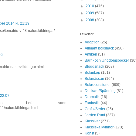
►
2010
(476)
►
2009
(587)
►
2008
(208)
er 2014 kl. 21:19
t.se/tematrio-v-48-naturskildringar/
Etiketter
Adoption
(25)
Allmänt boksnack
(456)
Antiken
(51)
05
Barn- och Ungdomsböcker
(30
Bloggsnack
(208)
atrio-naturskildringar.html
Bokinköp
(151)
Bokmässan
(164)
Bokrecensioner
(609)
Deckare/Spänning
(81)
 22:07
Dramatik
(16)
Fantastik
(44)
ars Lerin vann:
11/naturskildringar.html
Grafik/Serier
(25)
Jorden Runt
(237)
Klassiker
(271)
Klassiska kvinnor
(173)
Konst
(5)