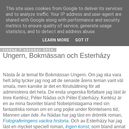
This site uses cookies from Google to deliver its services
and to analyze traffic. Your IP address and user-agent are
shared with Google along with performance and security
metrics to ensure quality of service, generate usage
statistics, and to detect and address abuse.
▼
LEARN MORE
GOT IT
tisdag 7 oktober 2014
Ungern, Bokmässan och Esterházy
Nästa år är temat för Bokmässan Ungern. Om jag ska vara
helt ärlig tycker jag nog att de senaste årens teman varit väl
smala, men kanske är det en förutsättning för att
administrera det hela. De enda ungerska författare jag läst är
Imre Kertész, Péter Nádas och Péter Esterházy. Kertész är
en av mina favoriter bland Nobelpristagarna med sin
fantastiska roman om en ung pojke under förintelsens tid,
Mannen utan öde
. Av Nádas har jag läst en drömlik roman,
Fotograferingens vackra historia
. Och av Esterházy har jag
läst en mycket speciell roman,
Ingen konst
, som bland annat