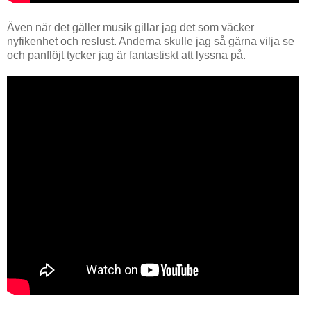
Även när det gäller musik gillar jag det som väcker
nyfikenhet och reslust. Anderna skulle jag så gärna vilja se
och panflöjt tycker jag är fantastiskt att lyssna på.