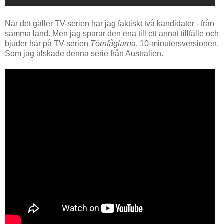
När det gäller TV-serien har jag faktiskt två kandidater - från
samma land. Men jag sparar den ena till ett annat tillfälle och
bjuder här på TV-serien
Törnfåglarna
, 10-minutersversionen.
Som jag älskade denna serie från Australien.