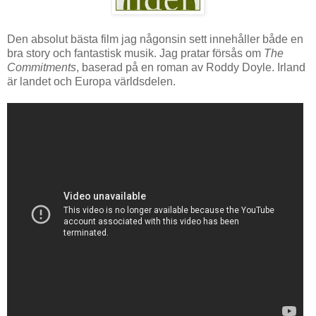
Den absolut bästa film jag någonsin sett innehåller både en
bra story och fantastisk musik. Jag pratar försås om
The
Commitments
, baserad på en roman av Roddy Doyle. Irland
är landet och Europa världsdelen.