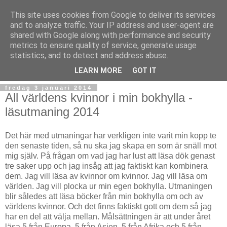
This site uses cookies from Google to deliver its services
and to analyze traffic. Your IP address and user-agent are
shared with Google along with performance and security
metrics to ensure quality of service, generate usage
statistics, and to detect and address abuse.
▼
LEARN MORE
GOT IT
fredag 3 januari 2014
All världens kvinnor i min bokhylla -
läsutmaning 2014
Det här med utmaningar har verkligen inte varit min kopp te
den senaste tiden, så nu ska jag skapa en som är snäll mot
mig själv. På frågan om vad jag har lust att läsa dök genast
tre saker upp och jag insåg att jag faktiskt kan kombinera
dem. Jag vill läsa av kvinnor om kvinnor. Jag vill läsa om
världen. Jag vill plocka ur min egen bokhylla. Utmaningen
blir således att läsa böcker från min bokhylla om och av
världens kvinnor. Och det finns faktiskt gott om dem så jag
har en del att välja mellan. Målsättningen är att under året
läsa 5 från Europa, 5 från Asien, 5 från Afrika och 5 från