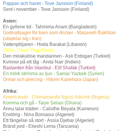
Pappan och havet - Tove Jansson (Finland)
Sent i november - Tove Jansson (Finland)
Asien:
En gyllene tid - Tahmima Anam (Bangladesh)
Godnattsagor för barn som dricker - Marjaneh Bakhtiari
(utspelar sig i Iran)
Vattenplöjaren - Hoda Barakat (Libanon)
Stilla - Chen Ying (Kina)
Den mirakulöse mandarinen - Asli Erdogan (Turkiet)
Kvinnor på ett tåg - Anita Nair (Indien)
Bastarden från Istanbul - Elif Shafak (Turkiet)
En mörk strimma av ljus - Samar Yazbek (Syrien)
Ormar och piercing - Hitomi Kanehara (Japan)
Afrika:
Americanah - Chimamanda Ngozi Adichie (Nigeria)
Komma och gå - Taiye Selasi (Ghana)
Ännu talar träden - Calixthe Beyala (Kamerun)
Enstörig - Nina Boroaoui (Algeriet)
Ett fängelse så stort - Assia Djebar (Algeriet)
Bränd jord - Elieshi Lema (Tanzania)