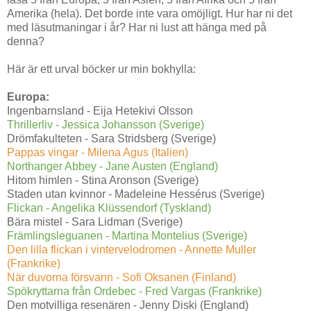
Amerika (hela). Det borde inte vara omöjligt. Hur har ni det
med läsutmaningar i år? Har ni lust att hänga med på
denna?
Här är ett urval böcker ur min bokhylla:
Europa:
Ingenbarnsland - Eija Hetekivi Olsson
Thrillerliv - Jessica Johansson (Sverige)
Drömfakulteten - Sara Stridsberg (Sverige)
Pappas vingar - Milena Agus (Italien)
Northanger Abbey - Jane Austen (England)
Hitom himlen - Stina Aronson (Sverige)
Staden utan kvinnor - Madeleine Hessérus (Sverige)
Flickan - Angelika Klüssendorf (Tyskland)
Bära mistel - Sara Lidman (Sverige)
Främlingsleguanen - Martina Montelius (Sverige)
Den lilla flickan i vintervelodromen - Annette Muller
(Frankrike)
När duvorna försvann - Sofi Oksanen (Finland)
Spökryttarna från Ordebec - Fred Vargas (Frankrike)
Den motvilliga resenären - Jenny Diski (England)