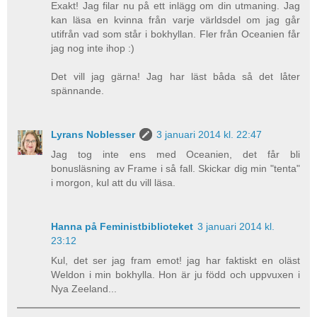
Exakt! Jag filar nu på ett inlägg om din utmaning. Jag
kan läsa en kvinna från varje världsdel om jag går
utifrån vad som står i bokhyllan. Fler från Oceanien får
jag nog inte ihop :)
Det vill jag gärna! Jag har läst båda så det låter
spännande.
Lyrans Noblesser
3 januari 2014 kl. 22:47
Jag tog inte ens med Oceanien, det får bli
bonusläsning av Frame i så fall. Skickar dig min "tenta"
i morgon, kul att du vill läsa.
Hanna på Feministbiblioteket
3 januari 2014 kl.
23:12
Kul, det ser jag fram emot! jag har faktiskt en oläst
Weldon i min bokhylla. Hon är ju född och uppvuxen i
Nya Zeeland...