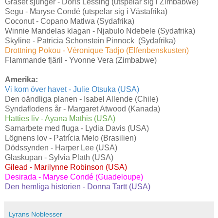
Gräset sjunger - Doris Lessing (utspelar sig i Zimbabwe)
Segu - Maryse Condé (utspelar sig i Västafrika)
Coconut - Copano Matlwa (Sydafrika)
Winnie Mandelas klagan - Njabulo Ndebele (Sydafrika)
Skyline - Patricia Schonstein Pinnock (Sydafrika)
Drottning Pokou - Véronique Tadjo (Elfenbenskusten)
Flammande fjäril - Yvonne Vera (Zimbabwe)
Amerika:
Vi kom över havet - Julie Otsuka (USA)
Den oändliga planen - Isabel Allende (Chile)
Syndaflodens år - Margaret Atwood (Kanada)
Hatties liv - Ayana Mathis (USA)
Samarbete med fluga - Lydia Davis (USA)
Lögnens lov - Patrícia Melo (Brasilien)
Dödssynden - Harper Lee (USA)
Glaskupan - Sylvia Plath (USA)
Gilead - Marilynne Robinson (USA)
Desirada - Maryse Condé (Guadeloupe)
Den hemliga historien - Donna Tartt (USA)
Lyrans Noblesser