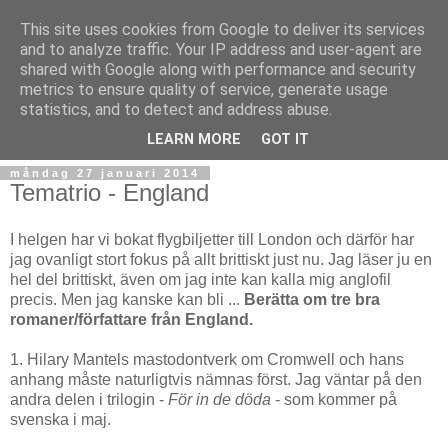
This site uses cookies from Google to deliver its services
and to analyze traffic. Your IP address and user-agent are
shared with Google along with performance and security
metrics to ensure quality of service, generate usage
statistics, and to detect and address abuse.
▼
LEARN MORE
GOT IT
måndag 27 januari 2014
Tematrio - England
I helgen har vi bokat flygbiljetter till London och därför har
jag ovanligt stort fokus på allt brittiskt just nu. Jag läser ju en
hel del brittiskt, även om jag inte kan kalla mig anglofil
precis. Men jag kanske kan bli ...
Berätta om tre bra
romaner/författare från England.
1. Hilary Mantels mastodontverk om Cromwell och hans
anhang måste naturligtvis nämnas först. Jag väntar på den
andra delen i trilogin -
För in de döda
- som kommer på
svenska i maj.