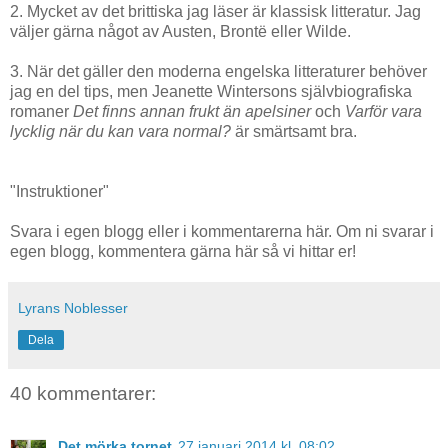
2. Mycket av det brittiska jag läser är klassisk litteratur. Jag
väljer gärna något av Austen, Brontë eller Wilde.
3. När det gäller den moderna engelska litteraturer behöver
jag en del tips, men Jeanette Wintersons självbiografiska
romaner
Det finns annan frukt än apelsiner
och
Varför vara
lycklig när du kan vara normal?
är smärtsamt bra.
"Instruktioner"
Svara i egen blogg eller i kommentarerna här. Om ni svarar i
egen blogg, kommentera gärna här så vi hittar er!
Lyrans Noblesser
Dela
40 kommentarer:
Det mörka tornet
27 januari 2014 kl. 08:02