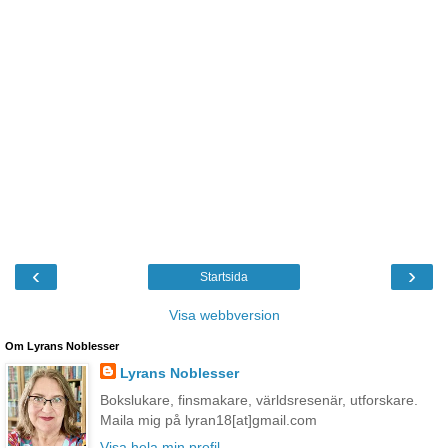
‹
›
Startsida
Visa webbversion
Om Lyrans Noblesser
Lyrans Noblesser
Bokslukare, finsmakare, världsresenär, utforskare.
Maila mig på lyran18[at]gmail.com
Visa hela min profil