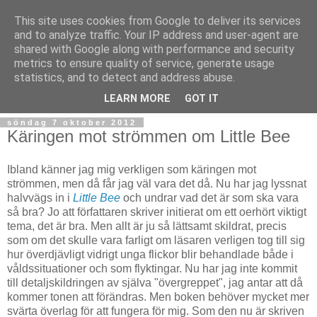
This site uses cookies from Google to deliver its services
and to analyze traffic. Your IP address and user-agent are
shared with Google along with performance and security
metrics to ensure quality of service, generate usage
statistics, and to detect and address abuse.
▼
LEARN MORE
GOT IT
söndag 7 oktober 2012
Käringen mot strömmen om Little Bee
Ibland känner jag mig verkligen som käringen mot
strömmen, men då får jag väl vara det då. Nu har jag lyssnat
halvvägs in i
Little Bee
och undrar vad det är som ska vara
så bra? Jo att författaren skriver initierat om ett oerhört viktigt
tema, det är bra. Men allt är ju så lättsamt skildrat, precis
som om det skulle vara farligt om läsaren verligen tog till sig
hur överdjävligt vidrigt unga flickor blir behandlade både i
våldssituationer och som flyktingar. Nu har jag inte kommit
till detaljskildringen av själva "övergreppet", jag antar att då
kommer tonen att förändras. Men boken behöver mycket mer
svärta överlag för att fungera för mig. Som den nu är skriven