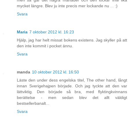
men så går det några månader och den lockar inte lika
mycket längre. Blev ju inte precis mer lockande nu ... :)
Svara
Maria
7 oktober 2012 kl. 16:23
Hjälp, jag har helt missat bokens existens. Jag skyller på att
den inte kommit i pocket ännu.
Svara
manda
10 oktober 2012 kl. 16:50
Läste den under dess engelska titel, The other hand, långt
innan Sverigehajpen började. Och jag tyckte att den var
lättviktig. Den började så bra, med flyktingkvinnans
berättelse - men sedan blev det allt väldigt
bestsellerbanalt...
Svara