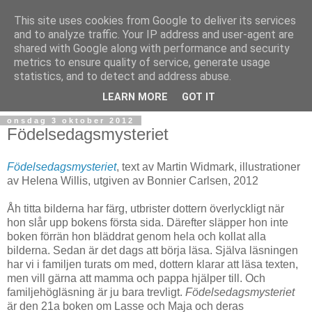
This site uses cookies from Google to deliver its services
and to analyze traffic. Your IP address and user-agent are
shared with Google along with performance and security
metrics to ensure quality of service, generate usage
statistics, and to detect and address abuse.
▼
LEARN MORE
GOT IT
onsdag 3 oktober 2012
Födelsedagsmysteriet
Födelsedagsmysteriet
, text av Martin Widmark, illustrationer
av Helena Willis, utgiven av Bonnier Carlsen, 2012
Åh titta bilderna har färg, utbrister dottern överlyckligt när
hon slår upp bokens första sida. Därefter släpper hon inte
boken förrän hon bläddrat genom hela och kollat alla
bilderna. Sedan är det dags att börja läsa. Själva läsningen
har vi i familjen turats om med, dottern klarar att läsa texten,
men vill gärna att mamma och pappa hjälper till. Och
familjehögläsning är ju bara trevligt.
Födelsedagsmysteriet
är den 21a boken om Lasse och Maja och deras