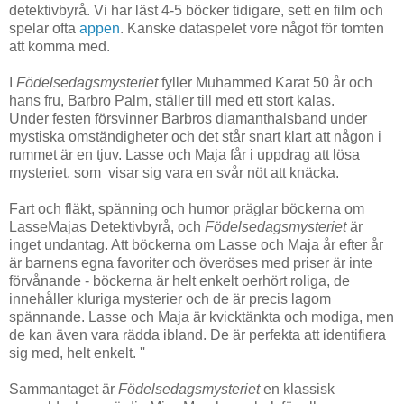
detektivbyrå. Vi har läst 4-5 böcker tidigare, sett en film och
spelar ofta
appen
. Kanske dataspelet vore något för tomten
att komma med.
I
Födelsedagsmysteriet
fyller Muhammed Karat 50 år och
hans fru, Barbro Palm, ställer till med ett stort kalas.
Under festen försvinner Barbros diamanthalsband under
mystiska omständigheter och det står snart klart att någon i
rummet är en tjuv. Lasse och Maja får i uppdrag att lösa
mysteriet, som visar sig vara en svår nöt att knäcka.
Fart och fläkt, spänning och humor präglar böckerna om
LasseMajas Detektivbyrå, och
Födelsedagsmysteriet
är
inget undantag. Att böckerna om Lasse och Maja år efter år
är barnens egna favoriter och överöses med priser är inte
förvånande - böckerna är helt enkelt oerhört roliga, de
innehåller kluriga mysterier och de är precis lagom
spännande. Lasse och Maja är kvicktänkta och modiga, men
de kan även vara rädda ibland. De är perfekta att identifiera
sig med, helt enkelt. ''
Sammantaget är
Födelsedagsmysteriet
en klassisk