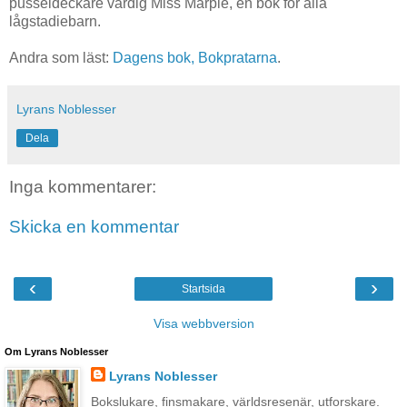
pusseldeckare värdig Miss Marple, en bok för alla
lågstadiebarn.
Andra som läst:
Dagens bok,
Bokpratarna
.
Lyrans Noblesser
Dela
Inga kommentarer:
Skicka en kommentar
‹
›
Startsida
Visa webbversion
Om Lyrans Noblesser
Lyrans Noblesser
Bokslukare, finsmakare, världsresenär, utforskare.