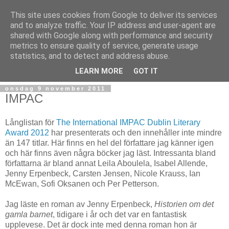
This site uses cookies from Google to deliver its services
and to analyze traffic. Your IP address and user-agent are
shared with Google along with performance and security
metrics to ensure quality of service, generate usage
statistics, and to detect and address abuse.
▼
LEARN MORE
GOT IT
onsdag 9 november 2011
IMPAC
Långlistan för
The International IMPAC Dublin Literary
Award 2012
har presenterats och den innehåller inte mindre
än 147 titlar. Här finns en hel del författare jag känner igen
och här finns även några böcker jag läst. Intressanta bland
författarna är bland annat Leila Aboulela, Isabel Allende,
Jenny Erpenbeck, Carsten Jensen, Nicole Krauss, Ian
McEwan, Sofi Oksanen och Per Petterson.
Jag läste en roman av Jenny Erpenbeck,
Historien om det
gamla barnet
, tidigare i år och det var en fantastisk
upplevese. Det är dock inte med denna roman hon är