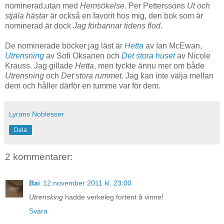
nominerad,utan med
Hemsökelse
. Per Petterssons
Ut och
stjäla hästar
är också en favorit hos mig, den bok som är
nominerad är dock
Jag förbannar tidens flod
.
De nominerade böcker jag läst är
Hetta
av Ian McEwan,
Utrensning
av Sofi Oksanen och
Det stora huset
av Nicole
Krauss. Jag gillade
Hetta
, men tyckte ännu mer om både
Utrensning
och
Det stora rummet
. Jag kan inte välja mellan
dem och håller därför en tumme var för dem.
Lyrans Noblesser
Dela
2 kommentarer:
Bai
12 november 2011 kl. 23:00
Utrensking
hadde verkeleg fortent å vinne!
Svara