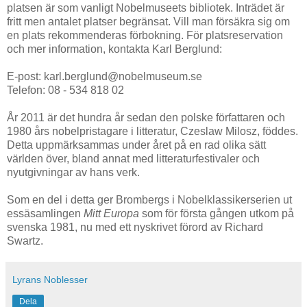
platsen är som vanligt Nobelmuseets bibliotek. Inträdet är
fritt men antalet platser begränsat. Vill man försäkra sig om
en plats rekommenderas förbokning. För platsreservation
och mer information, kontakta Karl Berglund:
E-post: karl.berglund@nobelmuseum.se
Telefon: 08 - 534 818 02
År 2011 är det hundra år sedan den polske författaren och
1980 års nobelpristagare i litteratur, Czeslaw Milosz, föddes.
Detta uppmärksammas under året på en rad olika sätt
världen över, bland annat med litteraturfestivaler och
nyutgivningar av hans verk.
Som en del i detta ger Brombergs i Nobelklassikerserien ut
essäsamlingen
Mitt Europa
som för första gången utkom på
svenska 1981, nu med ett nyskrivet förord av Richard
Swartz.
Lyrans Noblesser
Dela