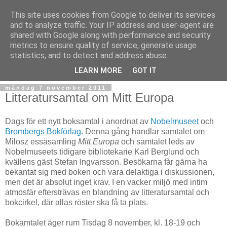
This site uses cookies from Google to deliver its services
and to analyze traffic. Your IP address and user-agent are
shared with Google along with performance and security
metrics to ensure quality of service, generate usage
statistics, and to detect and address abuse.
▼
LEARN MORE
GOT IT
måndag 7 november 2011
Litteratursamtal om Mitt Europa
Dags för ett nytt boksamtal i anordnat av
Nobelmuseet
och
Brombergs Bokförlag.
Denna gång handlar samtalet om
Milosz essäsamling
Mitt Europa
och samtalet leds av
Nobelmuseets tidigare bibliotekarie Karl Berglund och
kvällens gäst Stefan Ingvarsson. Besökarna får gärna ha
bekantat sig med boken och vara delaktiga i diskussionen,
men det är absolut inget krav. I en vacker miljö med intim
atmosfär eftersträvas en blandning av litteratursamtal och
bokcirkel, där allas röster ska få ta plats.
Bokamtalet äger rum Tisdag 8 november, kl. 18-19 och