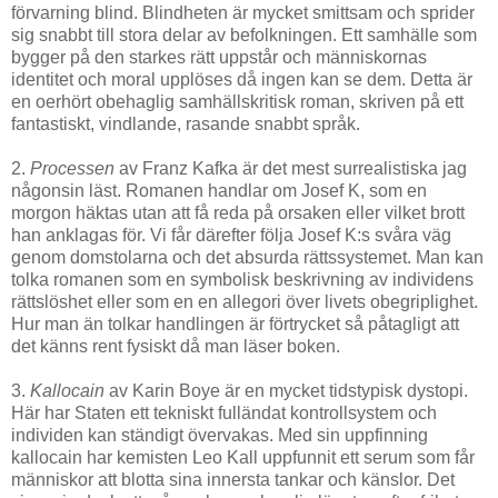
förvarning blind. Blindheten är mycket smittsam och sprider
sig snabbt till stora delar av befolkningen. Ett samhälle som
bygger på den starkes rätt uppstår och människornas
identitet och moral upplöses då ingen kan se dem. Detta är
en oerhört obehaglig samhällskritisk roman, skriven på ett
fantastiskt, vindlande, rasande snabbt språk.
2.
Processen
av Franz Kafka är det mest surrealistiska jag
någonsin läst. Romanen handlar om Josef K, som en
morgon häktas utan att få reda på orsaken eller vilket brott
han anklagas för. Vi får därefter följa Josef K:s svåra väg
genom domstolarna och det absurda rättssystemet. Man kan
tolka romanen som en symbolisk beskrivning av individens
rättslöshet eller som en en allegori över livets obegriplighet.
Hur man än tolkar handlingen är förtrycket så påtagligt att
det känns rent fysiskt då man läser boken.
3.
Kallocain
av Karin Boye är en mycket tidstypisk dystopi.
Här har Staten ett tekniskt fulländat kontrollsystem och
individen kan ständigt övervakas. Med sin uppfinning
kallocain har kemisten Leo Kall uppfunnit ett serum som får
människor att blotta sina innersta tankar och känslor. Det