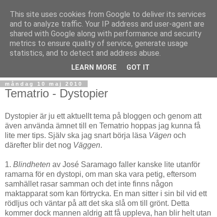
This site uses cookies from Google to deliver its services
and to analyze traffic. Your IP address and user-agent are
shared with Google along with performance and security
metrics to ensure quality of service, generate usage
statistics, and to detect and address abuse.
▼
LEARN MORE
GOT IT
måndag 10 maj 2010
Tematrio - Dystopier
Dystopier är ju ett aktuellt tema på bloggen och genom att
även använda ämnet till en Tematrio hoppas jag kunna få
lite mer tips. Själv ska jag snart börja läsa
Vägen
och
därefter blir det nog
Väggen
.
1.
Blindheten
av José Saramago faller kanske lite utanför
ramarna för en dystopi, om man ska vara petig, eftersom
samhället rasar samman och det inte finns någon
maktapparat som kan förtrycka. En man sitter i sin bil vid ett
rödljus och väntar på att det ska slå om till grönt. Detta
kommer dock mannen aldrig att få uppleva, han blir helt utan