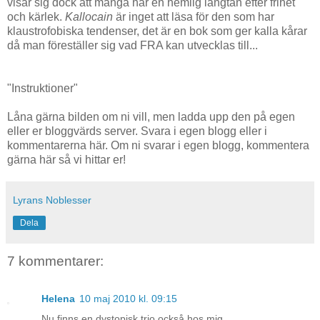
visar sig dock att många har en hemlig längtan efter frihet
och kärlek.
Kallocain
är inget att läsa för den som har
klaustrofobiska tendenser, det är en bok som ger kalla kårar
då man föreställer sig vad FRA kan utvecklas till...
"Instruktioner"
Låna gärna bilden om ni vill, men ladda upp den på egen
eller er bloggvärds server. Svara i egen blogg eller i
kommentarerna här. Om ni svarar i egen blogg, kommentera
gärna här så vi hittar er!
Lyrans Noblesser
Dela
7 kommentarer:
Helena
10 maj 2010 kl. 09:15
Nu finns en dystopisk trio också hos mig.