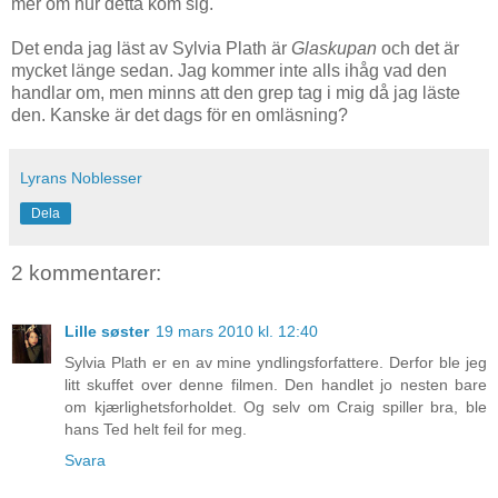
mer om hur detta kom sig.
Det enda jag läst av Sylvia Plath är
Glaskupan
och det är
mycket länge sedan. Jag kommer inte alls ihåg vad den
handlar om, men minns att den grep tag i mig då jag läste
den. Kanske är det dags för en omläsning?
Lyrans Noblesser
Dela
2 kommentarer:
Lille søster
19 mars 2010 kl. 12:40
Sylvia Plath er en av mine yndlingsforfattere. Derfor ble jeg
litt skuffet over denne filmen. Den handlet jo nesten bare
om kjærlighetsforholdet. Og selv om Craig spiller bra, ble
hans Ted helt feil for meg.
Svara