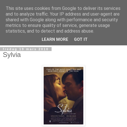
This site uses cookies from Google to deliver its services
and to analyze traffic. Your IP address and user-agent are
shared with Google along with performance and security
metrics to ensure quality of service, generate usage
statistics, and to detect and address abuse.
▼
LEARN MORE
GOT IT
fredag 19 mars 2010
Sylvia