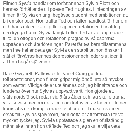
Filmen
Sylvia
handlar om författarinnan Sylvia Plath och
hennes förhållande till poeten Ted Hughes. I inledningen av
filmen är Sylvia en ung, begåvad student med ambitionen att
bli en stor poet. Hon träffar Ted och faller handlöst för honom
och hans dikter. Paret gifter sig, men relationen blir aldrig
den trygga hamn Sylvia längtat efter. Ted är vid upprepade
tillfällen otrogen och relationen präglas av våldsamma
uppträden och återföreningar. Paret får två barn tillsammans,
men inte heller detta ger Sylvia den stabilitet hon önskar. I
stället förvärras hennes depressioner och leder slutligen till
att hon begår självmord.
Både Gwyneth Paltrow och Daniel Craig gör fina
rollprestationer, men filmen griper mig ändå inte så mycket
som väntat. Viktiga delar utelämnas och jag blir sittande och
funderar över hur Sylvias uppväxt varit. Hon gjorde ett
självmordsförsök redan vid 9 års ålder och jag skulle gärna
vilja få veta mer om detta och om förlusten av fadern. I filmen
framställs den komplicerade relationen till maken som en
orsak till Sylvias självmord, men detta är att förenkla lite väl
mycket, tycker jag. Sylvia uppfattade sig en en ofullständig
människa innan hon träffade Ted och jag skulle vilja veta