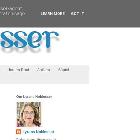
 user-agent
nerate usage
LEARN MORE
GOT IT
Jorden Runt
Antiken
Sápmi
Om Lyrans Noblesser
Lyrans Noblesser
Bokslukare, finsmakare,