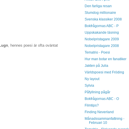
Den farliga resan
Slumdog millionaire
Svenska klassiker 2008
Bokfrågornas ABC - P
Uppskakande läsning
Nobelpristagare 2009
 Lugn
, hennes poesi är ofta oväntat
Nobelpristagare 2008
Tematrio - Poesi
Hur man botar en fanatiker
Jakten på Julia
Världspoesi med Fröding
Ny layout
Sylvia
Påfyllning pågår
Bokfrågornas ABC - O
Filmtips?
Finding Neverland
Månadssammanfattning -
Februari 10