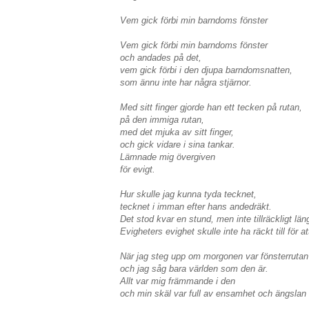
Vem gick förbi min barndoms fönster
Vem gick förbi min barndoms fönster
och andades på det,
vem gick förbi i den djupa barndomsnatten,
som ännu inte har några stjärnor.
Med sitt finger gjorde han ett tecken på rutan,
på den immiga rutan,
med det mjuka av sitt finger,
och gick vidare i sina tankar.
Lämnade mig övergiven
för evigt.
Hur skulle jag kunna tyda tecknet,
tecknet i imman efter hans andedräkt.
Det stod kvar en stund, men inte tillräckligt län
Evigheters evighet skulle inte ha räckt till för at
När jag steg upp om morgonen var fönsterrutan 
och jag såg bara världen som den är.
Allt var mig främmande i den
och min skäl var full av ensamhet och ängslan