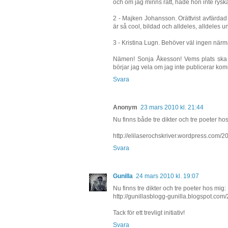
och om jag minns rätt, hade hon inte ry
2 - Majken Johansson. Orättvist avfärdad 
är så cool, bildad och alldeles, alldeles u
3 - Kristina Lugn. Behöver väl ingen när
Nämen! Sonja Åkesson! Vems plats ska 
börjar jag vela om jag inte publicerar ko
Svara
Anonym
23 mars 2010 kl. 21:44
Nu finns både tre dikter och tre poeter ho
http://elilaserochskriver.wordpress.com/2
Svara
Gunilla
24 mars 2010 kl. 19:07
Nu finns tre dikter och tre poeter hos mig:
http://gunillasblogg-gunilla.blogspot.com
Tack för ett trevligt initiativ!
Svara