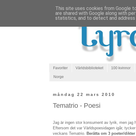
This site uses cookies from Google to 
are shared with Google along with per
statistics, and to detect and address
Favoriter
Världsbiblioteket
100 kvinnor
Norge
måndag 22 mars 2010
Tematrio - Poesi
Jag är ingen stor konsument av lyrik, men jag
Eftersom det var Världspoesidagen igår, tycker j
veckans Tematrio.
Berätta om 3 poeter/dikte