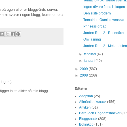
Tematrio - Skrivande svensk
Ingen rövare finns i skogen
 på egen eller er bloggvärds server.
Den siste brodern
 Om ni svarar i egen blogg, kommentera
Tematrio - Gamla svenskar
Prinsesslördag
Jorden Runt 2 - Resenärer
Om läsning
Jorden Runt 2 - Mellanöster
►
februari
(47)
►
januari
(40)
►
2009
(587)
►
2008
(208)
idagen:)
Etiketter
gger in tre dikter på min blogg.
Adoption
(25)
Allmänt boksnack
(456)
Antiken
(51)
Barn- och Ungdomsböcker
(30
Bloggsnack
(208)
Bokinköp
(151)