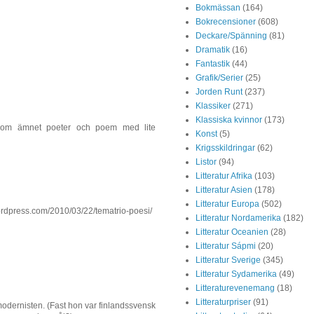
Bokmässan
(164)
Bokrecensioner
(608)
Deckare/Spänning
(81)
Dramatik
(16)
Fantastik
(44)
Grafik/Serier
(25)
Jorden Runt
(237)
Klassiker
(271)
Klassiska kvinnor
(173)
r inom ämnet poeter och poem med lite
Konst
(5)
Krigsskildringar
(62)
Listor
(94)
Litteratur Afrika
(103)
Litteratur Asien
(178)
Litteratur Europa
(502)
.wordpress.com/2010/03/22/tematrio-poesi/
Litteratur Nordamerika
(182)
Litteratur Oceanien
(28)
Litteratur Sápmi
(20)
Litteratur Sverige
(345)
Litteratur Sydamerika
(49)
Litteraturevenemang
(18)
Litteraturpriser
(91)
modernisten. (Fast hon var finlandssvensk