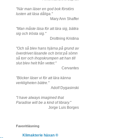
"När man läser en god bok förstörs
lusten att läsa dåliga."
Mary Ann Shaffer
"Man måste läsa för att lära sig, bättra
sig och trösta sig."
Drottning Kristina
"Och så blev hans hjärna på grund av
överdrivet läsande och brist på sömn
så torr och ihopskrumpen att han till
slut blev helt från vettet."
Cervantes
"Böcker läser vi för att lära känna
verkligheten bättre."
Adolf Dygasinski
"I have always imagined that
Paradise will be a kind of library."
Jorge Luis Borges
Favoritläsning
Klimakterie häxan ®