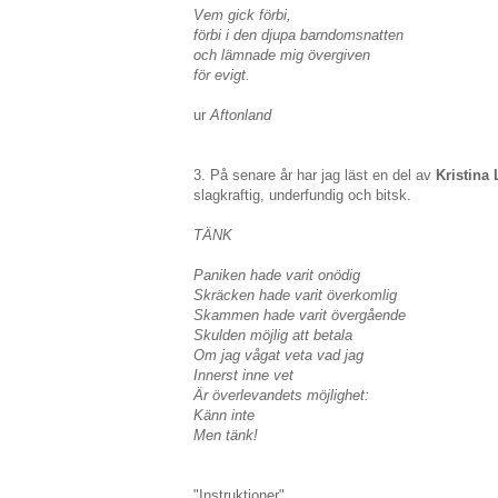
Vem gick förbi,
förbi i den djupa barndomsnatten
och lämnade mig övergiven
för evigt.
ur
Aftonland
3. På senare år har jag läst en del av
Kristina
slagkraftig, underfundig och bitsk.
TÄNK
Paniken hade varit onödig
Skräcken hade varit överkomlig
Skammen hade varit övergående
Skulden möjlig att betala
Om jag vågat veta vad jag
Innerst inne vet
Är överlevandets möjlighet:
Känn inte
Men tänk!
"Instruktioner"