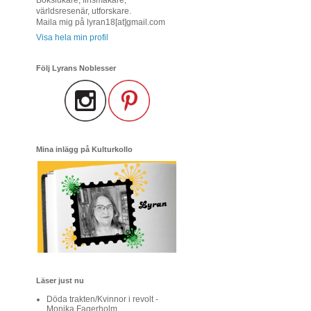
världsresenär, utforskare.
Maila mig på lyran18[at]gmail.com
Visa hela min profil
Följ Lyrans Noblesser
Mina inlägg på Kulturkollo
Läser just nu
Döda trakten/Kvinnor i revolt -
Monika Fagerholm