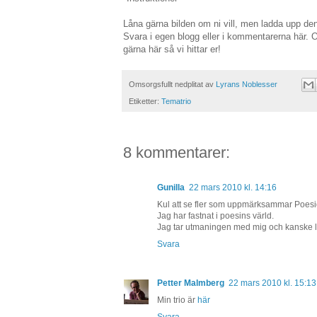
Låna gärna bilden om ni vill, men ladda upp den
Svara i egen blogg eller i kommentarerna här.
gärna här så vi hittar er!
Omsorgsfullt nedplitat av
Lyrans Noblesser
Etiketter:
Tematrio
8 kommentarer:
Gunilla
22 mars 2010 kl. 14:16
Kul att se fler som uppmärksammar Poes
Jag har fastnat i poesins värld.
Jag tar utmaningen med mig och kanske lä
Svara
Petter Malmberg
22 mars 2010 kl. 15:13
Min trio är
här
Svara