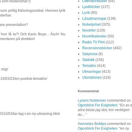
Litteraturstudier
(64)
ska som modersmål?)
Ljudböcker
(137)
som prillig frälsningssoldat. Hennes lyrik
Lyrik
(95)
nderbar.
Läsutmaningar
(139)
Nobelpriset
(325)
mare presentation?
Noveller
(129)
hon få ta?! Och Karin Boye... Äsch! Nu
Novellkalender
(50)
mmentaren på direkten!
Radio TV Film
(112)
Recensionsböcker
(482)
Sakprosa
(6)
Statistik
(156)
Tematrio
(414)
s mig!
Utmaningar
(413)
Utomämnes
(116)
010/03/23/en-poetisk-tematrio/
Kommenterat
Lyrans Noblesser
commented on
Ogonblick For Evigheten
:
“En av 
allra bästa jag läst, tror verkligen
/2010/03/tar-tag-i-en-ny-utmaning.html
du…”
Hanneles Boktips
commented on
Ogonblick For Evigheten
:
“en ny