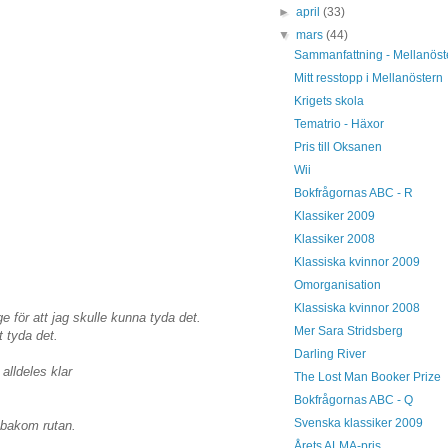
►
april
(33)
▼
mars
(44)
Sammanfattning - Mellanöst
Mitt resstopp i Mellanöstern
Krigets skola
Tematrio - Häxor
Pris till Oksanen
Wii
Bokfrågornas ABC - R
Klassiker 2009
Klassiker 2008
Klassiska kvinnor 2009
Omorganisation
Klassiska kvinnor 2008
ge för att jag skulle kunna tyda det.
Mer Sara Stridsberg
t tyda det.
Darling River
alldeles klar
The Lost Man Booker Prize
Bokfrågornas ABC - Q
Svenska klassiker 2009
 bakom rutan.
Årets ALMA-pris