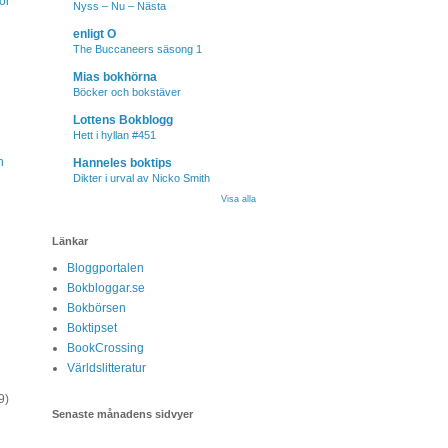
or
Nyss – Nu – Nästa
enligt O
The Buccaneers säsong 1
Mias bokhörna
Böcker och bokstäver
Lottens Bokblogg
Hett i hyllan #451
n
Hanneles boktips
Dikter i urval av Nicko Smith
Visa alla
Länkar
Bloggportalen
Bokbloggar.se
Bokbörsen
Boktipset
BookCrossing
Världslitteratur
9)
Senaste månadens sidvyer