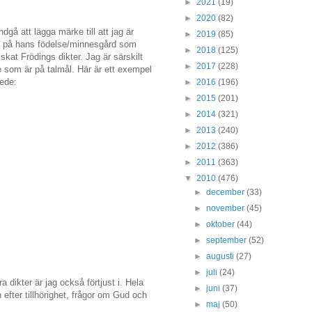
►
2021
(19)
►
2020
(82)
å att lägga märke till att jag är
►
2019
(85)
e på hans födelse/minnesgård som
►
2018
(125)
kat Frödings dikter. Jag är särskilt
►
2017
(228)
 som är på talmål. Här är ett exempel
ede:
►
2016
(196)
►
2015
(201)
►
2014
(321)
►
2013
(240)
►
2012
(386)
►
2011
(363)
▼
2010
(476)
►
december
(33)
►
november
(45)
►
oktober
(44)
►
september
(52)
►
augusti
(27)
►
juli
(24)
dikter är jag också förtjust i. Hela
►
juni
(37)
efter tillhörighet, frågor om Gud och
►
maj
(50)