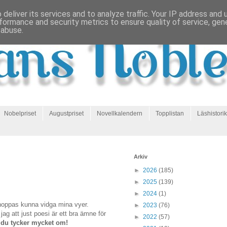
deliver its services and to analyze traffic. Your IP address and
formance and security metrics to ensure quality of service, ge
 abuse.
Nobelpriset
Augustpriset
Novellkalendern
Topplistan
Läshistorik
Arkiv
►
2026
(185)
►
2025
(139)
►
2024
(1)
 hoppas kunna vidga mina vyer.
►
2023
(76)
ag att just poesi är ett bra ämne för
►
2022
(57)
r du tycker mycket om!