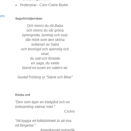
Yesteryear - Caro Claire Burke
ern
Sagoförtäljerskan
Och minns du Ali Baba
och minns du vår gröna
syrengrotta, lummig och sval,
där mörk som den sköna
sultanan av Saba
och brunögd och spenslig och
smal,
du satt och förtalde
en saga, du valde
bland en tusen en nätters tal.
Gustaf Fröding ur
"Stänk och flikar"
Kloka ord
"Den som äger en trädgård och en
boksamling saknar intet."
Cicero
"Att bygga ett folkbibliotek är att riva
ett fängelse."
Amerikanskt ordspråk