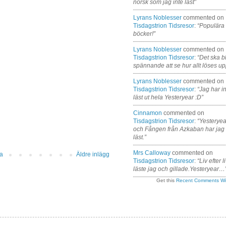
norsk som jag inte läst”
Lyrans Noblesser
commented on
Tisdagstrion Tidsresor
:
“Populära
böcker!”
Lyrans Noblesser
commented on
Tisdagstrion Tidsresor
:
“Det ska bl
spännande att se hur allt löses up
Lyrans Noblesser
commented on
Tisdagstrion Tidsresor
:
“Jag har i
läst ut hela Yesteryear :D”
Cinnamon
commented on
Tisdagstrion Tidsresor
:
“Yesteryea
och Fången från Azkaban har jag
läst.”
Mrs Calloway
commented on
da
Äldre inlägg
Tisdagstrion Tidsresor
:
“Liv efter l
läste jag och gillade.Yesteryear…
Get this
Recent Comments Wi