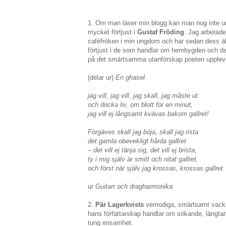
1. Om man läser min blogg kan man nog inte undg
mycket förtjust i
Gustaf Fröding
. Jag arbetad
caféfröken i min ungdom och har sedan dess äls
förtjust i de som handlar om hembygden och de
på det smärtsamma utanförskap poeten upplev
(delar ur)
En ghasel
jag vill, jag vill, jag skall, jag måste ut
och dricka liv, om blott för en minut,
jag vill ej långsamt kvävas bakom gallret!
Förgäves skall jag böja, skall jag rista
det gamla obevekligt hårda gallret
– det vill ej tänja sig, det vill ej brista,
ty i mig själv är smitt och nitat gallret,
och först när själv jag krossas, krossas gallret.
ur
Guitarr och dragharmonika
2.
Pär Lagerkvists
vemodiga, smärtsamt vackra 
hans författarskap handlar om sökande, längtan 
tung ensamhet.