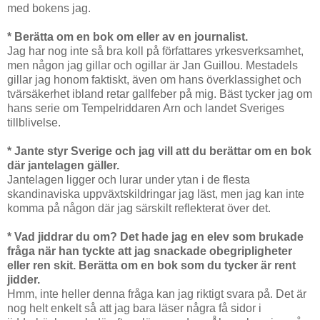
med bokens jag.
* Berätta om en bok om eller av en journalist.
Jag har nog inte så bra koll på författares yrkesverksamhet,
men någon jag gillar och ogillar är Jan Guillou. Mestadels
gillar jag honom faktiskt, även om hans överklassighet och
tvärsäkerhet ibland retar gallfeber på mig. Bäst tycker jag om
hans serie om Tempelriddaren Arn och landet Sveriges
tillblivelse.
* Jante styr Sverige och jag vill att du berättar om en bok
där jantelagen gäller.
Jantelagen ligger och lurar under ytan i de flesta
skandinaviska uppväxtskildringar jag läst, men jag kan inte
komma på någon där jag särskilt reflekterat över det.
* Vad jiddrar du om? Det hade jag en elev som brukade
fråga när han tyckte att jag snackade obegripligheter
eller ren skit. Berätta om en bok som du tycker är rent
jidder.
Hmm, inte heller denna fråga kan jag riktigt svara på. Det är
nog helt enkelt så att jag bara läser några få sidor i