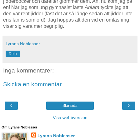
jidderböcker och därefter glömmer dem. Åh, nu kom jag på
en! När jag som ung gymnasist läste
Aniara
tyckte jag att
den var rent jidder (fast det är så länge sedan att jidder inte
ens fanns som ord). Jag hoppas att den vid en omläsning
visar sig vara mer begriplig.
Lyrans Noblesser
Dela
Inga kommentarer:
Skicka en kommentar
‹
›
Startsida
Visa webbversion
Om Lyrans Noblesser
Lyrans Noblesser