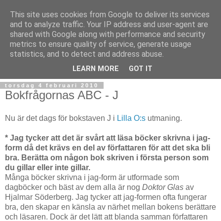
This site uses cookies from Google to deliver its services
and to analyze traffic. Your IP address and user-agent are
shared with Google along with performance and security
metrics to ensure quality of service, generate usage
statistics, and to detect and address abuse.
▼
LEARN MORE
GOT IT
torsdag 4 februari 2010
Bokfrågornas ABC - J
Nu är det dags för bokstaven J i
Lilla O:s
utmaning.
* Jag tycker att det är svårt att läsa böcker skrivna i jag-
form då det krävs en del av författaren för att det ska bli
bra. Berätta om någon bok skriven i första person som
du gillar eller inte gillar.
Många böcker skrivna i jag-form är utformade som
dagböcker och bäst av dem alla är nog
Doktor Glas
av
Hjalmar Söderberg. Jag tycker att jag-formen ofta fungerar
bra, den skapar en känsla av närhet mellan bokens berättare
och läsaren. Dock är det lätt att blanda samman författaren