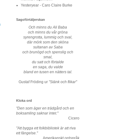
Yesteryear - Caro Claire Burke
Sagoförtäljerskan
a
Och minns du Ali Baba
och minns du vår gröna
syrengrotta, lummig och sval,
där mörk som den sköna
sultanan av Saba
och brunögd och spenslig och
smal,
du satt och förtalde
en saga, du valde
bland en tusen en nätters tal.
Gustaf Fröding ur
"Stänk och flikar"
Kloka ord
"Den som äger en trädgård och en
boksamling saknar intet."
Cicero
"Att bygga ett folkbibliotek är att riva
ett fängelse."
Amerikanskt ordspråk