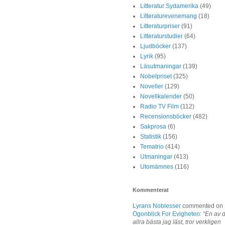
Litteratur Sydamerika
(49)
Litteraturevenemang
(18)
Litteraturpriser
(91)
Litteraturstudier
(64)
Ljudböcker
(137)
Lyrik
(95)
Läsutmaningar
(139)
Nobelpriset
(325)
Noveller
(129)
Novellkalender
(50)
Radio TV Film
(112)
Recensionsböcker
(482)
Sakprosa
(6)
Statistik
(156)
Tematrio
(414)
Utmaningar
(413)
Utomämnes
(116)
Kommenterat
Lyrans Noblesser
commented on
Ogonblick For Evigheten
:
“En av 
allra bästa jag läst, tror verkligen