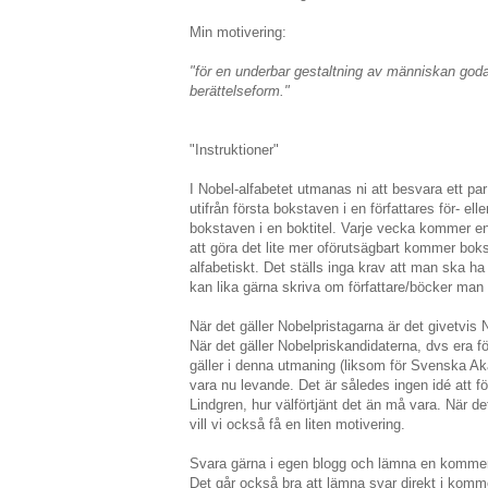
Min motivering:
"för en underbar gestaltning av människan god
berättelseform."
"Instruktioner"
I Nobel-alfabetet utmanas ni att besvara ett par
utifrån första bokstaven i en författares för- elle
bokstaven i en boktitel. Varje vecka kommer en
att göra det lite mer oförutsägbart kommer boks
alfabetiskt. Det ställs inga krav att man ska ha 
kan lika gärna skriva om författare/böcker man 
När det gäller Nobelpristagarna är det givetvis 
När det gäller Nobelpriskandidaterna, dvs era
gäller i denna utmaning (liksom för Svenska Akad
vara nu levande. Det är således ingen idé att f
Lindgren, hur välförtjänt det än må vara. När de
vill vi också få en liten motivering.
Svara gärna i egen blogg och lämna en komment
Det går också bra att lämna svar direkt i komm