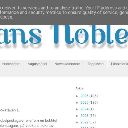
deliver its services and to analyze traffic. Your IP address and
formance and security metrics to ensure quality of service, ge
 abuse.
Nobelpriset
Augustpriset
Novellkalendern
Topplistan
Läshistorik
Arkiv
►
2026
(185)
►
2025
(139)
►
2024
(1)
bokstaven L.
►
2023
(76)
belpristagare, eller om en boktitel
►
2022
(57)
lpristagare, på veckans bokstav.