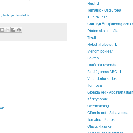
Husfrid
Tematrio - Östeuropa
e,
Nobelpriskandidater.
Kulturell dag
Gott Nytt År Hjärtedag och 
Döden skall du tåla
Tivoli
Nobel-alfabetet - L
Mer om bokrean
Bokrea
Hallå där resenärer
Bokfrågornas ABC - L
Vidunderlig kärlek
Törnrosa
Glömda ord - Apostlahästar
Kårkrypande
Överraskning
:46
Glömda ord - Schavottera
Tematrio - Kärlek
Olästa klassiker