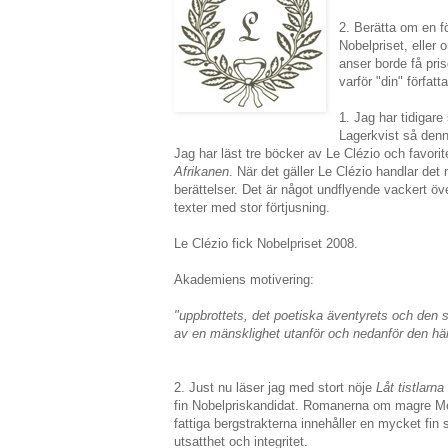
2. Berätta om en f
Nobelpriset, eller
anser borde få pri
varför "din" författ
1. Jag har tidigare
Lagerkvist så denna
Jag har läst tre böcker av Le Clézio och favorit
Afrikanen
. När det gäller Le Clézio handlar d
berättelser. Det är något undflyende vackert öv
texter med stor förtjusning.
Le Clézio fick Nobelpriset 2008.
Akademiens motivering:
"uppbrottets, det poetiska äventyrets och den s
av en mänsklighet utanför och nedanför den här
2. Just nu läser jag med stort nöje
Låt tistlarna
fin Nobelpriskandidat. Romanerna om magre Me
fattiga bergstrakterna innehåller en mycket fin 
utsatthet och integritet.