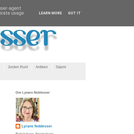
 user-agent
nerate usage
LEARN MORE
GOT IT
Jorden Runt
Antiken
Sápmi
Om Lyrans Noblesser
Lyrans Noblesser
Bokslukare, finsmakare,