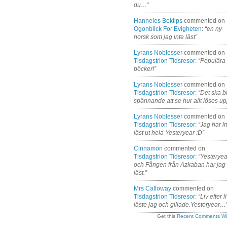
du…”
Hanneles Boktips
commented on
Ogonblick For Evigheten
:
“en ny
norsk som jag inte läst”
Lyrans Noblesser
commented on
Tisdagstrion Tidsresor
:
“Populära
böcker!”
Lyrans Noblesser
commented on
Tisdagstrion Tidsresor
:
“Det ska bl
spännande att se hur allt löses up
Lyrans Noblesser
commented on
Tisdagstrion Tidsresor
:
“Jag har i
läst ut hela Yesteryear :D”
Cinnamon
commented on
Tisdagstrion Tidsresor
:
“Yesteryea
och Fången från Azkaban har jag
läst.”
Mrs Calloway
commented on
Tisdagstrion Tidsresor
:
“Liv efter l
läste jag och gillade.Yesteryear…
Get this
Recent Comments Wi