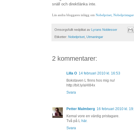
snäll och direktlänka inte.
Läs andra bloggares inlägg om
Nobelpriset,
Nobelpristagar
Omsorgsfullt nedplitat av
Lyrans Noblesser
Etiketter:
Nobelpriset
,
Utmaningar
2 kommentarer:
Lilla O
14 februari 2010 kl. 16:53
Bokstaven L finns hos mig nu!
http://bit.ly/aHl84x
Svara
Petter Malmberg
16 februari 2010 kl. 19
Kemal vore en värdig pristagare.
Två på L
här
.
Svara