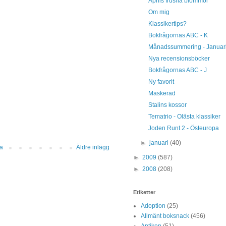
Aprils frusna blommor
Om mig
Klassikertips?
Bokfrågornas ABC - K
Månadssummering - Januar
Nya recensionsböcker
Bokfrågornas ABC - J
Ny favorit
Maskerad
Stalins kossor
Tematrio - Olästa klassiker
Joden Runt 2 - Östeuropa
►
januari
(40)
da
Äldre inlägg
►
2009
(587)
►
2008
(208)
Etiketter
Adoption
(25)
Allmänt boksnack
(456)
Antiken
(51)