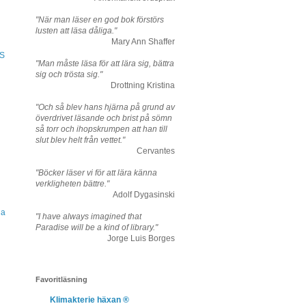
"När man läser en god bok förstörs
lusten att läsa dåliga."
Mary Ann Shaffer
OS
"Man måste läsa för att lära sig, bättra
sig och trösta sig."
Drottning Kristina
"Och så blev hans hjärna på grund av
överdrivet läsande och brist på sömn
så torr och ihopskrumpen att han till
slut blev helt från vettet."
Cervantes
"Böcker läser vi för att lära känna
verkligheten bättre."
Adolf Dygasinski
na
"I have always imagined that
Paradise will be a kind of library."
Jorge Luis Borges
Favoritläsning
Klimakterie häxan ®