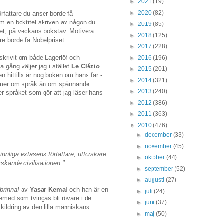
►
2021
(19)
►
2020
(82)
örfattare du anser borde få
 om en boktitel skriven av någon du
►
2019
(85)
set, på veckans bokstav. Motivera
►
2018
(125)
are borde få Nobelpriset.
►
2017
(228)
 skrivit om både Lagerlöf och
►
2016
(196)
 gång väljer jag i stället
Le Clézio
.
►
2015
(201)
en hittills är nog boken om hans far -
►
2014
(321)
et mer om språk än om spännande
►
2013
(240)
er språket som gör att jag läser hans
►
2012
(386)
►
2011
(363)
▼
2010
(476)
►
december
(33)
►
november
(45)
innliga extasens författare, utforskare
►
oktober
(44)
skande civilisationen."
►
september
(52)
►
augusti
(27)
 brinna!
av
Yasar Kemal
och han är en
►
juli
(24)
med som tvingas bli rövare i de
►
juni
(37)
skildring av den lilla människans
►
maj
(50)