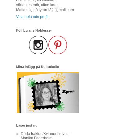
världsresenär, utforskare.
Maila mig på lyran18[at]gmail.com
Visa hela min profil
Följ Lyrans Noblesser
Mina inlägg på Kulturkollo
Läser just nu
Döda trakten/Kvinnor i revolt -
Monika Fagerholm