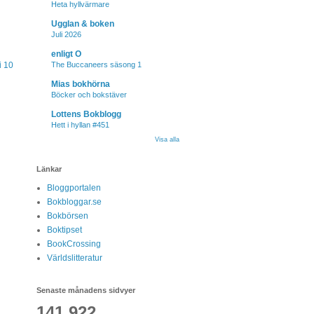
Heta hyllvärmare
Ugglan & boken
Juli 2026
enligt O
i 10
The Buccaneers säsong 1
Mias bokhörna
Böcker och bokstäver
Lottens Bokblogg
Hett i hyllan #451
Visa alla
Länkar
Bloggportalen
Bokbloggar.se
Bokbörsen
Boktipset
BookCrossing
Världslitteratur
Senaste månadens sidvyer
141,922