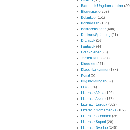
Barn- och Ungdomsböcker
(30
Bloggsnack
(208)
Bokinköp
(151)
Bokmässan
(164)
Bokrecensioner
(608)
Deckare/Spänning
(81)
Dramatik
(16)
Fantastik
(44)
Grafik/Serier
(25)
Jorden Runt
(237)
Klassiker
(271)
Klassiska kvinnor
(173)
Konst
(5)
Krigsskildringar
(62)
Listor
(94)
Litteratur Afrika
(103)
Litteratur Asien
(178)
Litteratur Europa
(502)
Litteratur Nordamerika
(182)
Litteratur Oceanien
(28)
Litteratur Sápmi
(20)
Litteratur Sverige
(345)