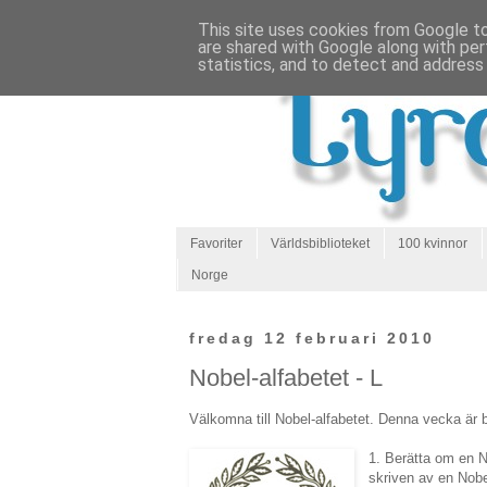
This site uses cookies from Google to 
are shared with Google along with per
statistics, and to detect and address
Favoriter
Världsbiblioteket
100 kvinnor
Norge
fredag 12 februari 2010
Nobel-alfabetet - L
Välkomna till Nobel-alfabetet. Denna vecka är 
1. Berätta om en No
skriven av en Nobe