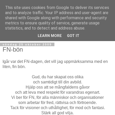
This site uses cookies from Google to deliver its services
and to analyze traffic. Your IP address and user-agent are
shared with Google along with performance and security
metrics to ensure quality of service, generate usage
statistics, and to detect and address abuse.
▼
LEARN MORE
GOT IT
söndag 25 oktober 2009
FN-bön
Igår var det FN-dagen, det vill jag uppmärksamma med en
liten, fin bön.
Gud, du har skapat oss olika
och samtidigt till din avbild.
Hjälp oss att se mångfaldens gåvor
och att leva med respekt för varandras egenart.
Vi ber för FN, för alla människor och organisationer
som arbetar för fred, rättvisa och förtroende.
Tack för visioner och uthållighet, för mod och fantasi.
Stärk all god vilja.