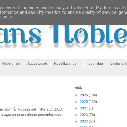
deliver its services and to analyze traffic. Your IP address and
formance and security metrics to ensure quality of service, ge
 abuse.
Nobelpriset
Augustpriset
Novellkalendern
Topplistan
Läshistorik
Arkiv
►
2026
(189)
►
2025
(139)
►
2024
(1)
m som får Nobelpriset i litteratur 2010.
 pristagaren innan denne presenterades
►
2023
(76)
►
2022
(57)