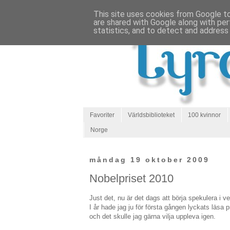
This site uses cookies from Google to 
are shared with Google along with per
statistics, and to detect and address
Favoriter
Världsbiblioteket
100 kvinnor
Norge
måndag 19 oktober 2009
Nobelpriset 2010
Just det, nu är det dags att börja spekulera i ve
I år hade jag ju för första gången lyckats läsa
och det skulle jag gärna vilja uppleva igen.