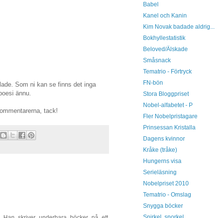
Babel
Kanel och Kanin
Kim Novak badade aldrig...
Bokhyllestatistik
Beloved/Älskade
Småsnack
Tematrio - Förtryck
FN-bön
ilade. Som ni kan se finns det inga
 poesi ännu.
Stora Bloggpriset
Nobel-alfabetet - P
 kommentarerna, tack!
Fler Nobelpristagare
Prinsessan Kristalla
Dagens kvinnor
Kråke (tråke)
Hungerns visa
Serieläsning
Nobelpriset 2010
Tematrio - Omslag
Snygga böcker
Snirkel, snorkel
. Han skriver underbara böcker på ett