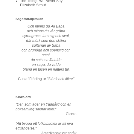
The Things We Never Say -
Elizabeth Strout
Sagoförtäljerskan
Och minns du Ali Baba
och minns du vår gröna
syrengrotta, lummig och sval,
där mörk som den sköna
sultanan av Saba
och brunögd och spenslig och
smal,
du satt och förtalde
en saga, du valde
bland en tusen en nätters tal.
Gustaf Fröding ur
"Stänk och flikar"
Kloka ord
"Den som äger en trädgård och en
boksamling saknar intet."
Cicero
"Att bygga ett folkbibliotek är att riva
ett fängelse."
Amerikanskt ordspråk