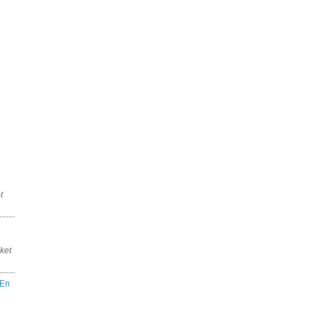
t
cket
En