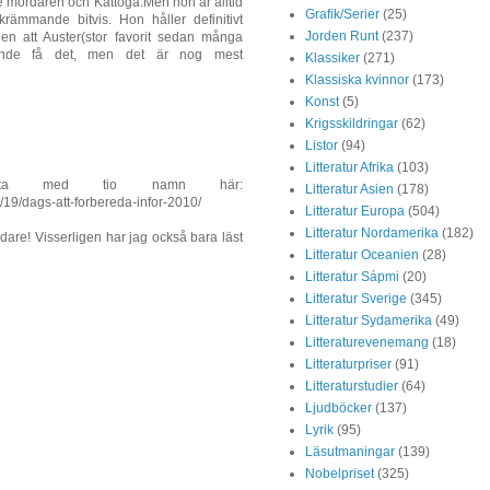
de mördaren och Kattöga.Men hon är alltid
Grafik/Serier
(25)
krämmande bitvis. Hon håller definitivt
Jorden Runt
(237)
gen att Auster(stor favorit sedan många
kunde få det, men det är nog mest
Klassiker
(271)
Klassiska kvinnor
(173)
Konst
(5)
Krigsskildringar
(62)
Listor
(94)
Litteratur Afrika
(103)
sta med tio namn här:
Litteratur Asien
(178)
/19/dags-att-forbereda-infor-2010/
Litteratur Europa
(504)
Litteratur Nordamerika
(182)
dare! Visserligen har jag också bara läst
Litteratur Oceanien
(28)
Litteratur Sápmi
(20)
Litteratur Sverige
(345)
Litteratur Sydamerika
(49)
Litteraturevenemang
(18)
Litteraturpriser
(91)
Litteraturstudier
(64)
Ljudböcker
(137)
Lyrik
(95)
Läsutmaningar
(139)
Nobelpriset
(325)