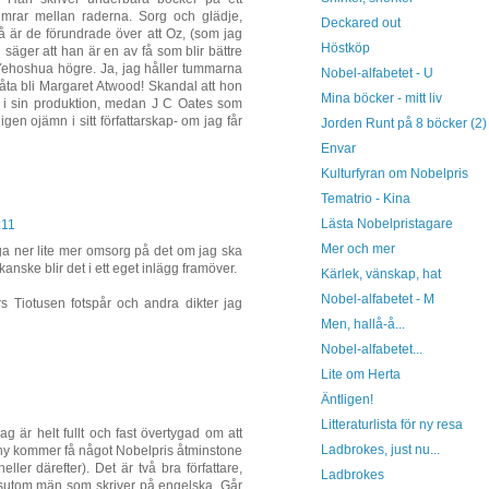
imrar mellan raderna. Sorg och glädje,
Deckared out
 så är de förundrade över att Oz, (som jag
Höstköp
 säger att han är en av få som blir bättre
s Yehoshua högre. Ja, jag håller tummarna
Nobel-alfabetet - U
åta bli Margaret Atwood! Skandal att hon
Mina böcker - mitt liv
mn i sin produktion, medan J C Oates som
igen ojämn i sitt författarskap- om jag får
Jorden Runt på 8 böcker (2)
Envar
Kulturfyran om Nobelpris
Tematrio - Kina
Lästa Nobelpristagare
:11
Mer och mer
gga ner lite mer omsorg på det om jag ska
kanske blir det i ett eget inlägg framöver.
Kärlek, vänskap, hat
Nobel-alfabetet - M
rs Tiotusen fotspår och andra dikter jag
Men, hallå-å...
Nobel-alfabetet...
Lite om Herta
Äntligen!
Litteraturlista för ny resa
g är helt fullt och fast övertygad om att
Ladbrokes, just nu...
y kommer få något Nobelpris åtminstone
ller därefter). Det är två bra författare,
Ladbrokes
essutom män som skriver på engelska. Går