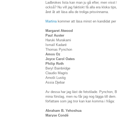
Ladbrokes lista kan man ju gå efter, men visst 
också? Nu vill jag faktiskt få alla era kloka t
året åt att läsa alla de troliga prisvinnarna.
Martina
kommer att läsa minst en kandidat per m
Margaret Atwood
Paul Auster
Haruki Murakami
Ismaïl Kadaré
Thomas Pynchon
Amos Oz
Joyce Carol Oates
Philip Roth
Beryl Bainbridge
Claudio Magris
Arnošt Lustig
Assia Djebar
Av dessa har jag läst de fetstilade. Pynchon, B
mina förslag, men nu får jag nog lägga till dem
författare som jag tror kan kan komma i fråga:
Abraham B. Yehoshua
Maryse Condé