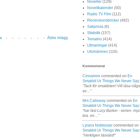
Noveller
(129)
Novellkalender
(50)
Radio TV Film
(112)
Recensionsböcker
(482)
Sakprosa
(6)
Statistik
(157)
da
Äldre inlägg
Tematrio
(414)
Utmaningar
(414)
Utomämnes
(116)
Kommenterat
Cinnamon
commented on
En
Smakbit Ur Things We Never Say
:
“Tack för smakbiten! Vill läsa någo
av…”
Mrs Calloway
commented on
En
Smakbit Ur Things We Never Say
:
“har läst Lucy Barton - serien. my
bra. en…”
Lyrans Noblesser
commented on
Smakbit Ur Things We Never Say
:
“Verkligen läsvärd!”