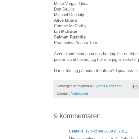
Mario Vargas Llosa
Don DeLillo
Michael Ondaatje
Alice Munro
Cormac McCarthy
Ian McEwan
Salman Rushdie
Pramoedya Ananta Toer
Även bland mina egna tips har jag läst de fetst
poeter bland tipsen, jag tror inte jag är redo för
Har ni förslag på andra författare? Tipsa oss i
Omsorgsfullt nedplitat av
Lyrans Noblesser
Etiketter:
Nobelpriset
9 kommentarer:
Camelia
19 oktober 2009 kl. 20:11
Min personliga favorit är A. Yehoshua