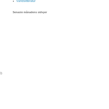
Världslitteratur
Senaste månadens sidvyer
0)