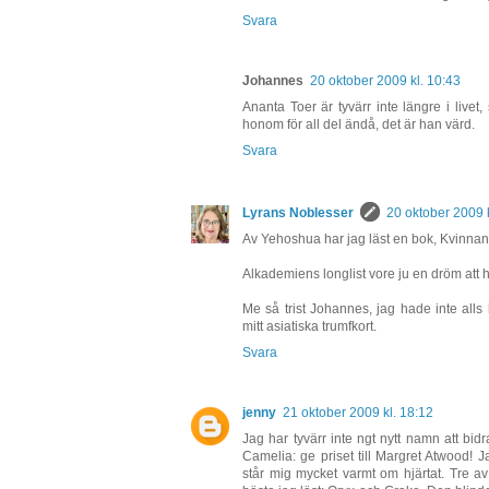
Svara
Johannes
20 oktober 2009 kl. 10:43
Ananta Toer är tyvärr inte längre i livet
honom för all del ändå, det är han värd.
Svara
Lyrans Noblesser
20 oktober 2009 k
Av Yehoshua har jag läst en bok, Kvinnan 
Alkademiens longlist vore ju en dröm att hi
Me så trist Johannes, jag hade inte alls
mitt asiatiska trumfkort.
Svara
jenny
21 oktober 2009 kl. 18:12
Jag har tyvärr inte ngt nytt namn att b
Camelia: ge priset till Margret Atwood! 
står mig mycket varmt om hjärtat. Tre av