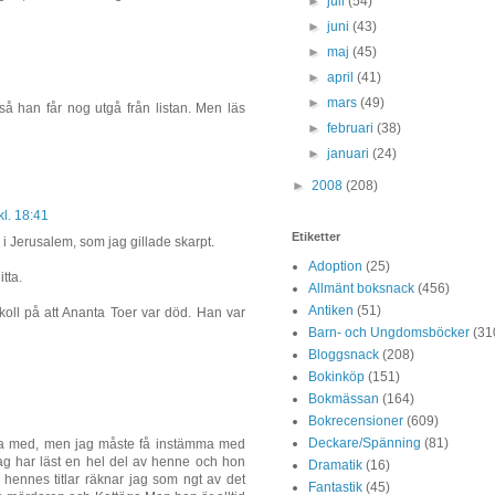
►
juli
(54)
►
juni
(43)
►
maj
(45)
►
april
(41)
►
mars
(49)
, så han får nog utgå från listan. Men läs
►
februari
(38)
►
januari
(24)
►
2008
(208)
l. 18:41
Etiketter
i Jerusalem, som jag gillade skarpt.
Adoption
(25)
tta.
Allmänt boksnack
(456)
Antiken
(51)
 koll på att Ananta Toer var död. Han var
Barn- och Ungdomsböcker
(31
Bloggsnack
(208)
Bokinköp
(151)
Bokmässan
(164)
Bokrecensioner
(609)
Deckare/Spänning
(81)
idra med, men jag måste få instämma med
Jag har läst en hel del av henne och hon
Dramatik
(16)
 hennes titlar räknar jag som ngt av det
Fantastik
(45)