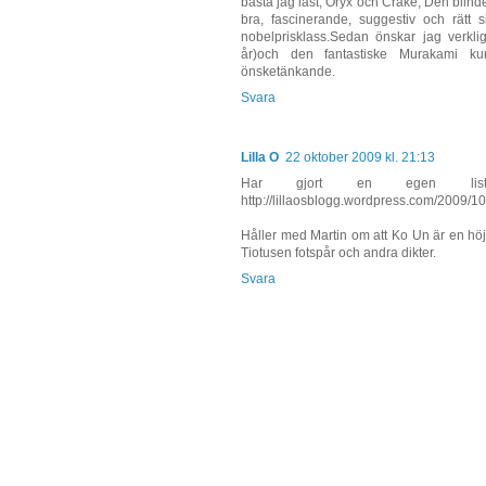
bästa jag läst; Oryx och Crake, Den blin
bra, fascinerande, suggestiv och rätt s
nobelprisklass.Sedan önskar jag verkli
år)och den fantastiske Murakami 
önsketänkande.
Svara
Lilla O
22 oktober 2009 kl. 21:13
Har gjort en egen li
http://lillaosblogg.wordpress.com/2009/10
Håller med Martin om att Ko Un är en höj
Tiotusen fotspår och andra dikter.
Svara