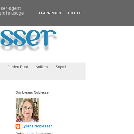
 user-agent
nerate usage
LEARN MORE
GOT IT
Jorden Runt
Antiken
Sápmi
Om Lyrans Noblesser
Lyrans Noblesser
Bokslukare, finsmakare,