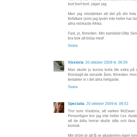
bort bort bort, säger jag.
Men jag misstänker att det på din lista
författare (som jag tyvärr inte heller har l
allra mörkaste Afrika.
Fast, jo, förresten. Min kandidat Gitta S
bra bok att börja med!
Svara
Vixxtoria
20 oktober 2009 kl. 06:59
Man skulle ju kunna kolla lite extra 
föreslagit de senaste åren, förresten. Hon
tentakler in i det allra heligaste.
Svara
Spectatia
20 oktober 2009 kl. 08:52
Tror som Vixxtoria, att varken McEwan 
Personligen tror jag inte heller t.ex. Au
att de ädla herrar skulle sitta och lä
komisk.
Min dröm är att få se akademins egen longl