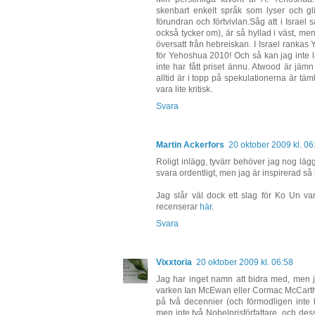
skenbart enkelt språk som lyser och gl
förundran och förtvivlan.Såg att i Israel
också tycker om), är så hyllad i väst, men
översatt från hebreiskan. I Israel ranka
för Yehoshua 2010! Och så kan jag inte l
inte har fått priset ännu. Atwood är jä
alltid är i topp på spekulationerna är täml
vara lite kritisk.
Svara
Martin Ackerfors
20 oktober 2009 kl. 06
Roligt inlägg, tyvärr behöver jag nog lä
svara ordentligt, men jag är inspirerad så 
Jag slår väl dock ett slag för Ko Un va
recenserar
här
.
Svara
Vixxtoria
20 oktober 2009 kl. 06:58
Jag har inget namn att bidra med, men ja
varken Ian McEwan eller Cormac McCarth
på två decennier (och förmodligen inte he
men inte två Nobelprisförfattare, och d