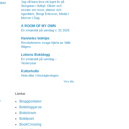
Jag vill bara leva ett lugnt liv på
mber
Storgatan i Vollsjö. Dikter och
essäer om resor, platser och
ögonblick, Bengt Eriksson, Media I
Morron I Dag
A ROOM OF MY OWN
En smakebit på søndag v. 32 2026
Hanneles boktips
Revolutionens svaga hjärta av Valle
Wigers
Lottens Bokblogg
En smakebit på søndag –
Yesteryear
Kulturkollo
Heta titlar i höstutgivningen
Visa alla
Länkar
9
Bloggportalen
Bokbloggar.se
Bokbörsen
Boktipset
BookCrossing