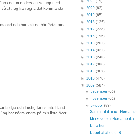
►
2021
(19)
finns det outsiders att se upp med
►
2020
(82)
ips, så att jag kan ägna det kommande
►
2019
(85)
►
2018
(125)
ånad och har valt de här författarna:
►
2017
(228)
►
2016
(196)
►
2015
(201)
►
2014
(321)
►
2013
(240)
►
2012
(386)
►
2011
(363)
►
2010
(476)
▼
2009
(587)
►
december
(66)
►
november
(61)
▼
oktober
(58)
ainbridge och Lustig fanns inte bland
Sammanfattning - Nordamer
. Jag har några andra på min lista över
Min vistelse i Nordamerika
Nära hem
Nobel-alfabetet - R