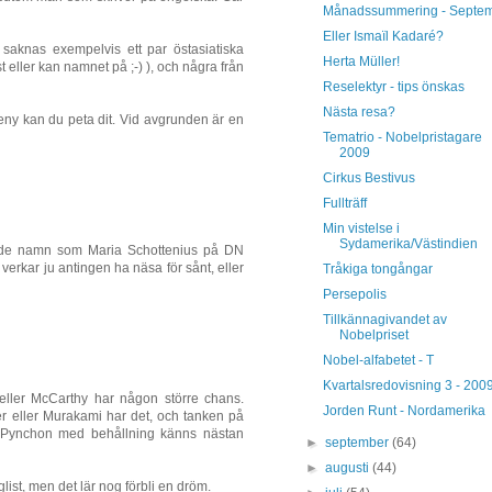
Månadssummering - Septe
Eller Ismaïl Kadaré?
 saknas exempelvis ett par östasiatiska
Herta Müller!
äst eller kan namnet på ;-) ), och några från
Reselektyr - tips önskas
Nästa resa?
ereny kan du peta dit. Vid avgrunden är en
Tematrio - Nobelpristagare
2009
Cirkus Bestivus
Fullträff
Min vistelse i
Sydamerika/Västindien
på de namn som Maria Schottenius på DN
 verkar ju antingen ha näsa för sånt, eller
Tråkiga tongångar
Persepolis
Tillkännagivandet av
Nobelpriset
Nobel-alfabetet - T
Kvartalsredovisning 3 - 200
eller McCarthy har någon större chans.
Jorden Runt - Nordamerika
ster eller Murakami har det, och tanken på
sa Pynchon med behållning känns nästan
►
september
(64)
►
augusti
(44)
ist, men det lär nog förbli en dröm.