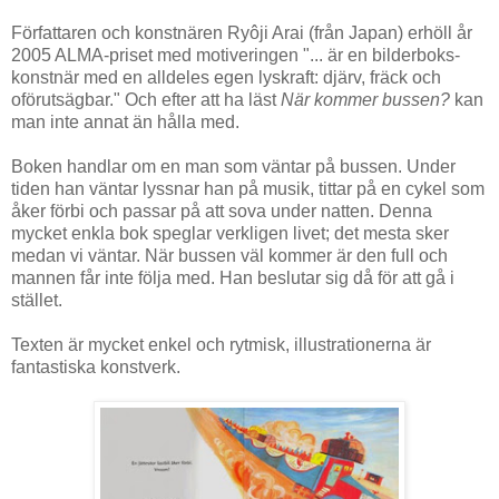
Författaren och konstnären Ryôji Arai (från Japan) erhöll år
2005 ALMA-priset med motiveringen "... är en bilderboks-
konstnär med en alldeles egen lyskraft: djärv, fräck och
oförutsägbar." Och efter att ha läst
När kommer bussen?
kan
man inte annat än hålla med.
Boken handlar om en man som väntar på bussen. Under
tiden han väntar lyssnar han på musik, tittar på en cykel som
åker förbi och passar på att sova under natten. Denna
mycket enkla bok speglar verkligen livet; det mesta sker
medan vi väntar. När bussen väl kommer är den full och
mannen får inte följa med. Han beslutar sig då för att gå i
stället.
Texten är mycket enkel och rytmisk, illustrationerna är
fantastiska konstverk.