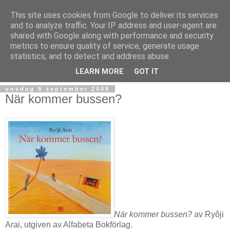
This site uses cookies from Google to deliver its services
and to analyze traffic. Your IP address and user-agent are
shared with Google along with performance and security
metrics to ensure quality of service, generate usage
statistics, and to detect and address abuse.
▼
LEARN MORE
GOT IT
onsdag 9 september 2009
När kommer bussen?
När kommer bussen?
av Ryôji
Arai, utgiven av Alfabeta Bokförlag.