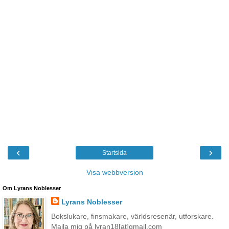
‹
›
Startsida
Visa webbversion
Om Lyrans Noblesser
Lyrans Noblesser
Bokslukare, finsmakare, världsresenär, utforskare.
Maila mig på lyran18[at]gmail.com