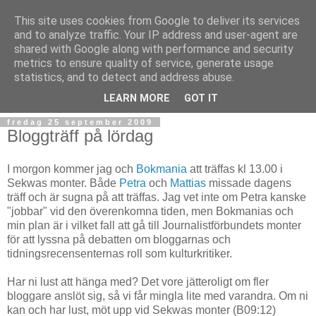
This site uses cookies from Google to deliver its services
and to analyze traffic. Your IP address and user-agent are
shared with Google along with performance and security
metrics to ensure quality of service, generate usage
statistics, and to detect and address abuse.
▼
LEARN MORE
GOT IT
fredag 25 september 2009
Bloggträff på lördag
I morgon kommer jag och
Bokmania
att träffas kl 13.00 i
Sekwas monter. Både
Petra
och
Mattias
missade dagens
träff och är sugna på att träffas. Jag vet inte om Petra kanske
"jobbar" vid den överenkomna tiden, men Bokmanias och
min plan är i vilket fall att gå till Journalistförbundets monter
för att lyssna på debatten om bloggarnas och
tidningsrecensenternas roll som kulturkritiker.
Har ni lust att hänga med? Det vore jätteroligt om fler
bloggare anslöt sig, så vi får mingla lite med varandra. Om ni
kan och har lust, möt upp vid Sekwas monter (B09:12)