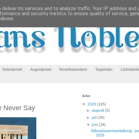
deliver its services and to analyze traffic. Your IP address and
formance and security metrics to ensure quality of service, ge
 abuse.
Nobelpriset
Augustpriset
Novellkalendern
Topplistan
Läshistorik
Arkiv
▼
2026
(185)
We Never Say
►
augusti
(5)
►
juli
(30)
▼
juni
(28)
Månadssammanfattning - ju
2026