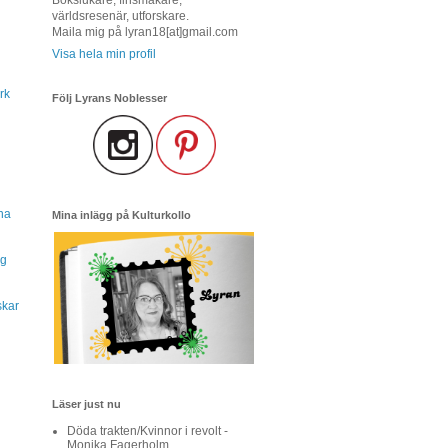
världsresenär, utforskare.
Maila mig på lyran18[at]gmail.com
Visa hela min profil
rk
Följ Lyrans Noblesser
na
Mina inlägg på Kulturkollo
ng
skar
Läser just nu
Döda trakten/Kvinnor i revolt -
Monika Fagerholm