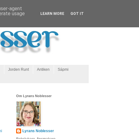
 user-agent
nerate usage
LEARN MORE
GOT IT
Jorden Runt
Antiken
Sápmi
Om Lyrans Noblesser
ni
Lyrans Noblesser
Bokslukare, finsmakare,