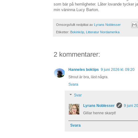
som bär på hemligheter. Låter lovande tycker j
min väninna Lucy Barton.
Omsorgsfullt nedplitat av
Lyrans Noblesser
Etiketter:
Bokinköp
,
Litteratur Nordamerika
2 kommentarer:
Hanneles boktips
9 juni 2026 kl. 09:20
Strout är bra, läst några.
Svara
Svar
Lyrans Noblesser
9 juni 2
Gillar henne skarpt!
Svara