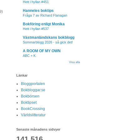
Hett i hyllan #451
Hanneles boktips
9)
Fråga 7 av Richard Flanagan
Bokföring enligt Monika
Hett i hyllan #537
Västmanländskans bokblogg
Sommarblogg 2026 - så gick det!
A ROOM OF MY OWN
ABC + K
Visa alla
Länkar
Bloggportalen
Bokbloggar.se
Bokbörsen
Boktipset
BookCrossing
Världslitteratur
Senaste månadens sidvyer
141,516