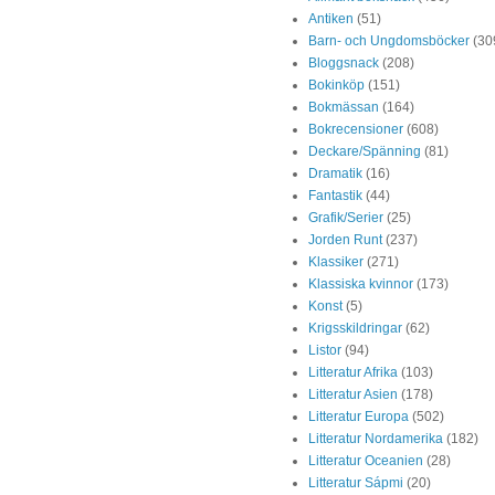
Antiken
(51)
Barn- och Ungdomsböcker
(30
Bloggsnack
(208)
Bokinköp
(151)
Bokmässan
(164)
Bokrecensioner
(608)
Deckare/Spänning
(81)
Dramatik
(16)
Fantastik
(44)
Grafik/Serier
(25)
Jorden Runt
(237)
Klassiker
(271)
Klassiska kvinnor
(173)
Konst
(5)
Krigsskildringar
(62)
Listor
(94)
Litteratur Afrika
(103)
Litteratur Asien
(178)
Litteratur Europa
(502)
Litteratur Nordamerika
(182)
Litteratur Oceanien
(28)
Litteratur Sápmi
(20)