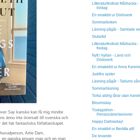
Litteraturfestival Mårbacka -
lördag
En smakbit ur Dödsverk
Sommarboken
Läsning pågår - Samlade ve
Slutartid
Litteraturfestival Mårbacka -
fredag
Nytt i hyllan - Land och
Dödsverk
En smakebit ur Anna Kareni
Judiths syster
Läsning pågår - Tallums så
Sommarläsning
Torka aldrig tårar utan hand
Bloomsday
Tisdagstrion -
ever Say
kanske kan få mig mindre
Pensionärer/seniorer
inns ännu inte översatt till svenska och
Happy Dallowday!
 det här fantastiska författarskapet.
En smakbit ur Berätta allt
 huvudperson, Artie Dam,
De levande
an, en ganska ensam man och en man