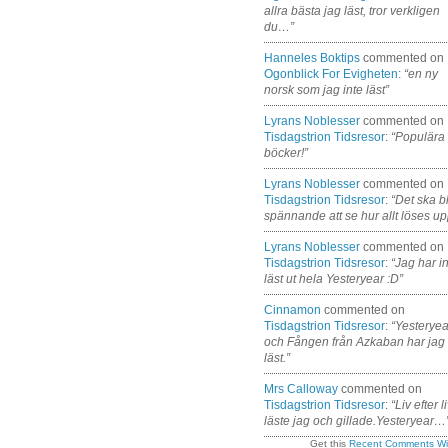
allra bästa jag läst, tror verkligen
du…”
Hanneles Boktips
commented on
Ogonblick For Evigheten
:
“en ny
norsk som jag inte läst”
Lyrans Noblesser
commented on
Tisdagstrion Tidsresor
:
“Populära
böcker!”
Lyrans Noblesser
commented on
Tisdagstrion Tidsresor
:
“Det ska bl
spännande att se hur allt löses up
Lyrans Noblesser
commented on
Tisdagstrion Tidsresor
:
“Jag har i
läst ut hela Yesteryear :D”
Cinnamon
commented on
Tisdagstrion Tidsresor
:
“Yesteryea
och Fången från Azkaban har jag
läst.”
Mrs Calloway
commented on
Tisdagstrion Tidsresor
:
“Liv efter l
läste jag och gillade.Yesteryear…
Get this
Recent Comments Wi