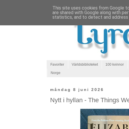
This site uses cookies from Google to 
are shared with Google along with per
statistics, and to detect and address
Favoriter
Världsbiblioteket
100 kvinnor
Norge
måndag 8 juni 2026
Nytt i hyllan - The Things 