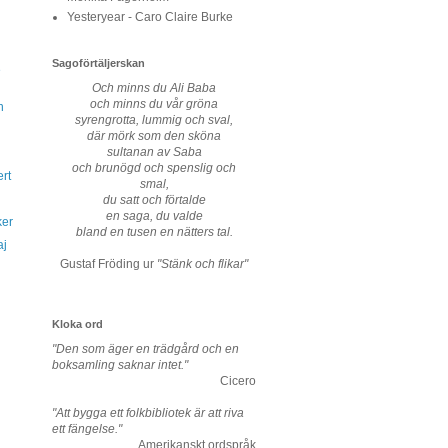
Yesteryear - Caro Claire Burke
Sagoförtäljerskan
e
Och minns du Ali Baba
och minns du vår gröna
n
syrengrotta, lummig och sval,
där mörk som den sköna
sultanan av Saba
och brunögd och spenslig och
ert
smal,
du satt och förtalde
en saga, du valde
ker
bland en tusen en nätters tal.
aj
Gustaf Fröding ur
"Stänk och flikar"
Kloka ord
"Den som äger en trädgård och en
boksamling saknar intet."
Cicero
"Att bygga ett folkbibliotek är att riva
ett fängelse."
Amerikanskt ordspråk