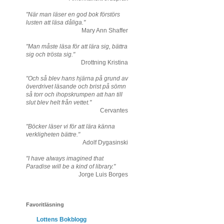
"När man läser en god bok förstörs
lusten att läsa dåliga."
Mary Ann Shaffer
"Man måste läsa för att lära sig, bättra
sig och trösta sig."
Drottning Kristina
"Och så blev hans hjärna på grund av
överdrivet läsande och brist på sömn
så torr och ihopskrumpen att han till
slut blev helt från vettet."
Cervantes
"Böcker läser vi för att lära känna
verkligheten bättre."
Adolf Dygasinski
"I have always imagined that
Paradise will be a kind of library."
Jorge Luis Borges
Favoritläsning
Lottens Bokblogg