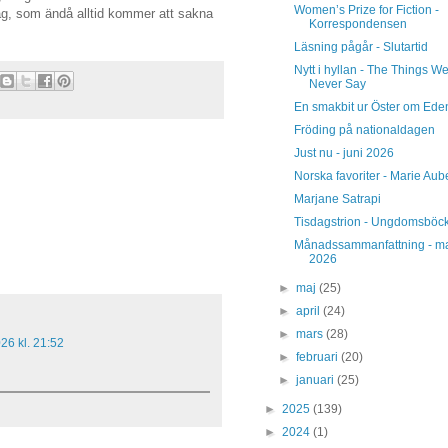
Women’s Prize for Fiction -
ag, som ändå alltid kommer att sakna
Korrespondensen
Läsning pågår - Slutartid
Nytt i hyllan - The Things W
Never Say
En smakbit ur Öster om Ede
Fröding på nationaldagen
Just nu - juni 2026
Norska favoriter - Marie Aub
Marjane Satrapi
Tisdagstrion - Ungdomsböc
Månadssammanfattning - m
2026
►
maj
(25)
►
april
(24)
►
mars
(28)
026 kl. 21:52
►
februari
(20)
►
januari
(25)
►
2025
(139)
►
2024
(1)