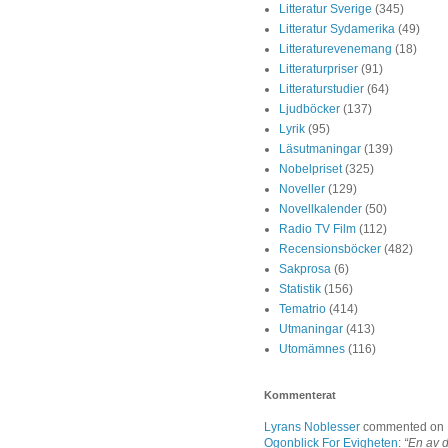
Litteratur Sverige
(345)
Litteratur Sydamerika
(49)
Litteraturevenemang
(18)
Litteraturpriser
(91)
Litteraturstudier
(64)
Ljudböcker
(137)
Lyrik
(95)
Läsutmaningar
(139)
Nobelpriset
(325)
Noveller
(129)
Novellkalender
(50)
Radio TV Film
(112)
Recensionsböcker
(482)
Sakprosa
(6)
Statistik
(156)
Tematrio
(414)
Utmaningar
(413)
Utomämnes
(116)
Kommenterat
Lyrans Noblesser
commented on
Ogonblick For Evigheten
:
“En av 