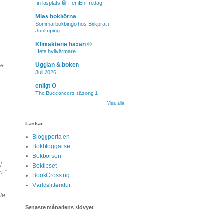
fin läsplats 📔 FemEnFredag
Mias bokhörna
Sommarbokbingo hos Bokprat i
Jönköping.
Klimakterie häxan ®
Heta hyllvärmare
Ugglan & boken
de
Juli 2026
enligt O
The Buccaneers säsong 1
Visa alla
Länkar
Bloggportalen
Bokbloggar.se
Bokbörsen
i
Boktipset
p.”
BookCrossing
Världslitteratur
nte
Senaste månadens sidvyer