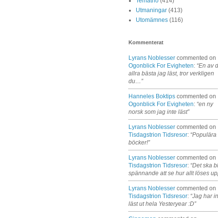
Tematrio
(414)
Utmaningar
(413)
Utomämnes
(116)
Kommenterat
Lyrans Noblesser
commented on
Ogonblick For Evigheten
:
“En av 
allra bästa jag läst, tror verkligen
du…”
Hanneles Boktips
commented on
Ogonblick For Evigheten
:
“en ny
norsk som jag inte läst”
Lyrans Noblesser
commented on
Tisdagstrion Tidsresor
:
“Populära
böcker!”
Lyrans Noblesser
commented on
Tisdagstrion Tidsresor
:
“Det ska bl
spännande att se hur allt löses up
Lyrans Noblesser
commented on
Tisdagstrion Tidsresor
:
“Jag har i
läst ut hela Yesteryear :D”