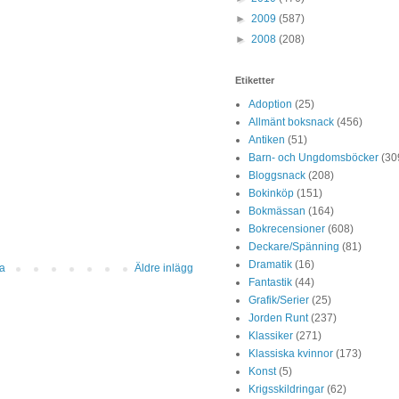
►
2009
(587)
►
2008
(208)
Etiketter
Adoption
(25)
Allmänt boksnack
(456)
Antiken
(51)
Barn- och Ungdomsböcker
(30
Bloggsnack
(208)
Bokinköp
(151)
Bokmässan
(164)
Bokrecensioner
(608)
Deckare/Spänning
(81)
Dramatik
(16)
da
Äldre inlägg
Fantastik
(44)
Grafik/Serier
(25)
Jorden Runt
(237)
Klassiker
(271)
Klassiska kvinnor
(173)
Konst
(5)
Krigsskildringar
(62)