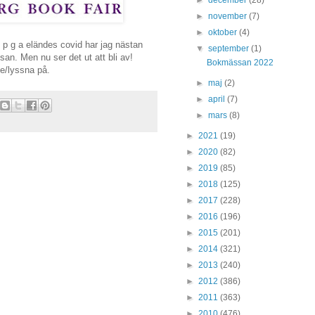
►
november
(7)
►
oktober
(4)
s p g a eländes covid har jag nästan
▼
september
(1)
n. Men nu ser det ut att bli av!
Bokmässan 2022
e/lyssna på.
►
maj
(2)
►
april
(7)
►
mars
(8)
►
2021
(19)
►
2020
(82)
►
2019
(85)
►
2018
(125)
►
2017
(228)
►
2016
(196)
►
2015
(201)
►
2014
(321)
►
2013
(240)
►
2012
(386)
►
2011
(363)
►
2010
(476)