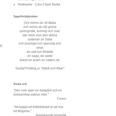
Yesteryear - Caro Claire Burke
Sagoförtäljerskan
Och minns du Ali Baba
och minns du vår gröna
syrengrotta, lummig och sval,
där mörk som den sköna
sultanan av Saba
och brunögd och spenslig och
9)
smal,
du satt och förtalde
en saga, du valde
bland en tusen en nätters tal.
Gustaf Fröding ur
"Stänk och flikar"
Kloka ord
"Den som äger en trädgård och en
boksamling saknar intet."
Cicero
"Att bygga ett folkbibliotek är att riva
ett fängelse."
Amerikanskt ordspråk