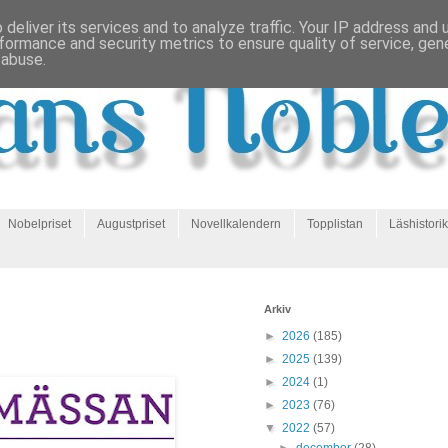
deliver its services and to analyze traffic. Your IP address and
formance and security metrics to ensure quality of service, ge
 abuse.
Nobelpriset
Augustpriset
Novellkalendern
Topplistan
Läshistorik
Arkiv
►
2026
(185)
►
2025
(139)
►
2024
(1)
►
2023
(76)
▼
2022
(57)
►
december
(28)