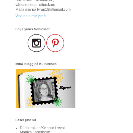
världsresenär, utforskare.
Maila mig på lyran18[at]gmail.com
Visa hela min profil
Följ Lyrans Noblesser
Mina inlägg på Kulturkollo
Läser just nu
Döda trakten/Kvinnor i revolt -
Monika Fagerholm