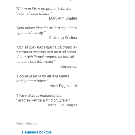
"När man läser en god bok förstörs
lusten att läsa dåliga."
Mary Ann Shaffer
"Man måste läsa för att lära sig, bättra
sig och trösta sig."
Drottning Kristina
"Och så blev hans hjärna på grund av
överdrivet läsande och brist på sömn
så torr och ihopskrumpen att han till
slut blev helt från vettet."
Cervantes
"Böcker läser vi för att lära känna
verkligheten bättre."
Adolf Dygasinski
"I have always imagined that
Paradise will be a kind of library."
Jorge Luis Borges
Favoritläsning
Hanneles boktips