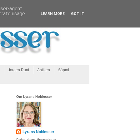
 user-agent
nerate usage
LEARN MORE
GOT IT
Jorden Runt
Antiken
Sápmi
Om Lyrans Noblesser
Lyrans Noblesser
Bokslukare, finsmakare,