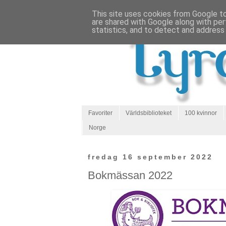
This site uses cookies from Google to 
are shared with Google along with per
statistics, and to detect and address
Favoriter
Världsbiblioteket
100 kvinnor
Norge
fredag 16 september 2022
Bokmässan 2022