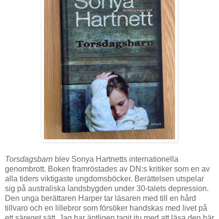
Torsdagsbarn
blev Sonya Hartnetts internationella
genombrott. Boken framröstades av DN:s kritiker som en av
alla tiders viktigaste ungdomsböcker. Berättelsen utspelar
sig på australiska landsbygden under 30-talets depression.
Den unga berättaren Harper tar läsaren med till en hård
tillvaro och en lillebror som försöker handskas med livet på
ett säreget sätt. Jag har äntligen tagit itu med att läsa den här