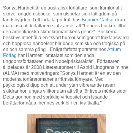
Sonya Hartnett är en australisk författare, som framför allt
skriver ungdomsböcker som utspelar sig i fattigdom på
landsbygden. I ett författarporträtt hos
Bonnier Carlsen
kan
man läsa att författaren själv anser att "hennes böcker tillhör
den amerikanska skräckromantikens genre". Böckerna
beskrivs innehålla en "svart humor som gör att fruktansvärda
och hopplösa händelser blir både komiska och tragiska på
en och samma gång". Enligt författarporträttet hos
Atrium
Förlag
har Hartnett "omtalats som den enda
ungdomsförfattaren med Nobelpriskaraktär". Författaren
tilldelades år 2008 Litteraturpriset till Astrid Lindgrens minne
(ALMA) med motiveringen: "Sonya Hartnett är en av den
moderna tonårsromanens främsta förnyare. Med
psykologiskt djup och ett under ytan vibrerande raseri
skildrar hon ungas villkor utan att väja för livets mörka sidor.
Detta gör hon med språklig virtuositet och lysande
berättarförmåga: hennes verk blir en kraftkälla."