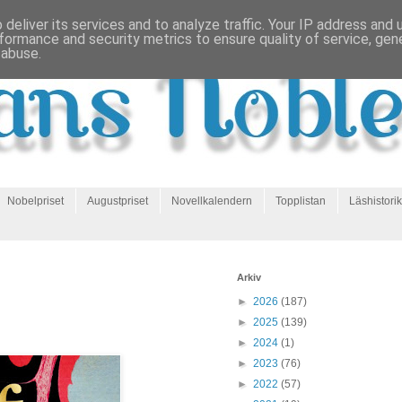
deliver its services and to analyze traffic. Your IP address and
formance and security metrics to ensure quality of service, ge
 abuse.
Nobelpriset
Augustpriset
Novellkalendern
Topplistan
Läshistorik
Arkiv
►
2026
(187)
►
2025
(139)
►
2024
(1)
►
2023
(76)
►
2022
(57)