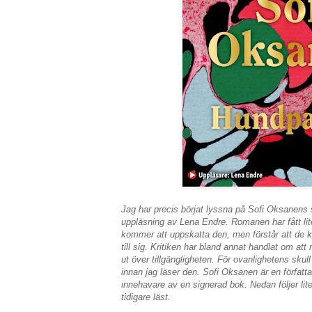
Jag har precis börjat lyssna på Sofi Oksanens
uppläsning av Lena Endre. Romanen har fått lite
kommer att uppskatta den, men förstår att de k
till sig. Kritiken har bland annat handlat om att
ut över tillgängligheten. För ovanlighetens skul
innan jag läser den. Sofi Oksanen är en författa
innehavare av en signerad bok. Nedan följer l
tidigare läst.