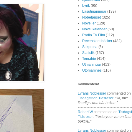
Lyrik
(95)
Läsutmaningar
(139)
Nobelpriset
(325)
Noveller
(129)
Novellkalender
(50)
Radio TV Film
(112)
Recensionsböcker
(482)
Sakprosa
(6)
Statistik
(157)
Tematrio
(414)
Utmaningar
(413)
Utomämnes
(116)
Kommenterat
Lyrans Noblesser
commented on
Tisdagstrion Tidsresor
:
“Ja, mkt
finurligt i den här boken.”
Robert W
commented on
Tisdagst
Tidsresor
:
“Yesteryear var en finur
boktitel.”
Lyrans Noblesser
commented on