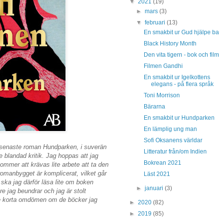
▼
2021
(19)
►
mars
(3)
▼
februari
(13)
En smakbit ur Gud hjälpe ba
Black History Month
Den vita tigern - bok och film
Filmen Gandhi
En smakbit ur Igelkottens
elegans - på flera språk
Toni Morrison
Bärarna
En smakbit ur Hundparken
En lämplig ung man
Sofi Oksanens världar
 senaste roman Hundparken, i suverän
Litteratur från/om Indien
 blandad kritik. Jag hoppas att jag
Bokrean 2021
ommer att krävas lite arbete att ta den
 romanbygget är komplicerat, vilket går
Läst 2021
l ska jag därför läsa lite om boken
►
januari
(3)
re jag beundrar och jag är stolt
ite korta omdömen om de böcker jag
►
2020
(82)
►
2019
(85)