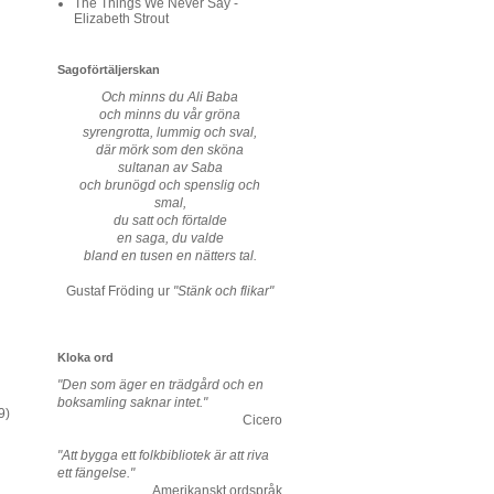
The Things We Never Say -
Elizabeth Strout
Sagoförtäljerskan
Och minns du Ali Baba
och minns du vår gröna
syrengrotta, lummig och sval,
där mörk som den sköna
sultanan av Saba
och brunögd och spenslig och
smal,
du satt och förtalde
en saga, du valde
bland en tusen en nätters tal.
Gustaf Fröding ur
"Stänk och flikar"
Kloka ord
"Den som äger en trädgård och en
boksamling saknar intet."
9)
Cicero
"Att bygga ett folkbibliotek är att riva
ett fängelse."
Amerikanskt ordspråk