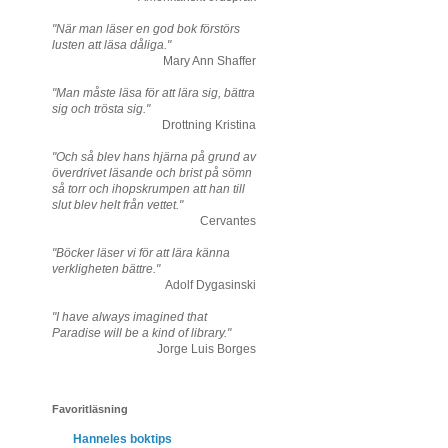
"När man läser en god bok förstörs
lusten att läsa dåliga."
Mary Ann Shaffer
"Man måste läsa för att lära sig, bättra
sig och trösta sig."
Drottning Kristina
"Och så blev hans hjärna på grund av
överdrivet läsande och brist på sömn
så torr och ihopskrumpen att han till
slut blev helt från vettet."
Cervantes
"Böcker läser vi för att lära känna
verkligheten bättre."
Adolf Dygasinski
"I have always imagined that
Paradise will be a kind of library."
Jorge Luis Borges
Favoritläsning
Hanneles boktips