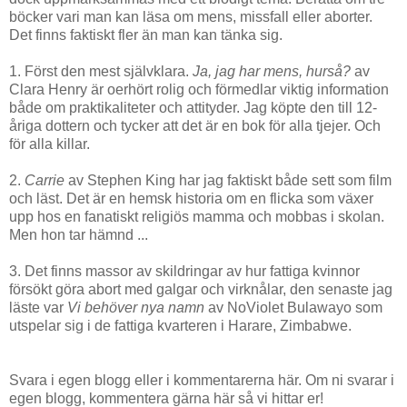
böcker vari man kan läsa om mens, missfall eller aborter.
Det finns faktiskt fler än man kan tänka sig.
1. Först den mest självklara.
Ja, jag har mens, hurså?
av
Clara Henry är oerhört rolig och förmedlar viktig information
både om praktikaliteter och attityder. Jag köpte den till 12-
åriga dottern och tycker att det är en bok för alla tjejer. Och
för alla killar.
2.
Carrie
av Stephen King har jag faktiskt både sett som film
och läst. Det är en hemsk historia om en flicka som växer
upp hos en fanatiskt religiös mamma och mobbas i skolan.
Men hon tar hämnd ...
3. Det finns massor av skildringar av hur fattiga kvinnor
försökt göra abort med galgar och virknålar, den senaste jag
läste var
Vi behöver nya namn
av NoViolet Bulawayo som
utspelar sig i de fattiga kvarteren i Harare, Zimbabwe.
Svara i egen blogg eller i kommentarerna här. Om ni svarar i
egen blogg, kommentera gärna här så vi hittar er!