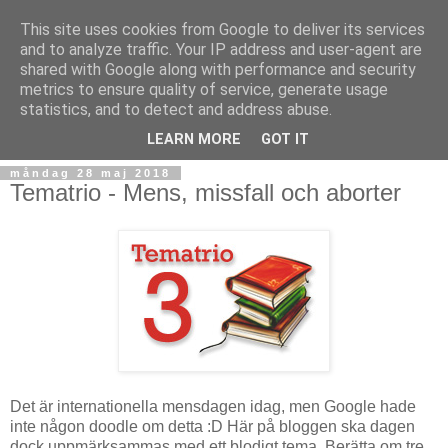
This site uses cookies from Google to deliver its services
and to analyze traffic. Your IP address and user-agent are
shared with Google along with performance and security
metrics to ensure quality of service, generate usage
statistics, and to detect and address abuse.
▼
LEARN MORE
GOT IT
måndag 28 maj 2018
Tematrio - Mens, missfall och aborter
Det är internationella mensdagen idag, men Google hade
inte någon doodle om detta :D Här på bloggen ska dagen
dock uppmärksammas med ett blodigt tema. Berätta om tre