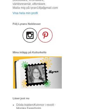
världsresenär, utforskare.
Maila mig på lyran18[at]gmail.com
Visa hela min profil
Följ Lyrans Noblesser
Mina inlägg på Kulturkollo
Läser just nu
Döda trakten/Kvinnor i revolt -
Monika Fagerholm