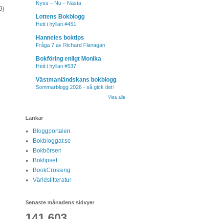
Nyss – Nu – Nästa
9)
Lottens Bokblogg
Hett i hyllan #451
Hanneles boktips
Fråga 7 av Richard Flanagan
Bokföring enligt Monika
Hett i hyllan #537
Västmanländskans bokblogg
Sommarblogg 2026 - så gick det!
Visa alla
Länkar
Bloggportalen
Bokbloggar.se
Bokbörsen
Boktipset
BookCrossing
Världslitteratur
Senaste månadens sidvyer
141,603