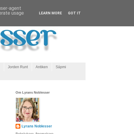
 user-agent
nerate usage
LEARN MORE
GOT IT
Jorden Runt
Antiken
Sápmi
Om Lyrans Noblesser
Lyrans Noblesser
Bokslukare, finsmakare,