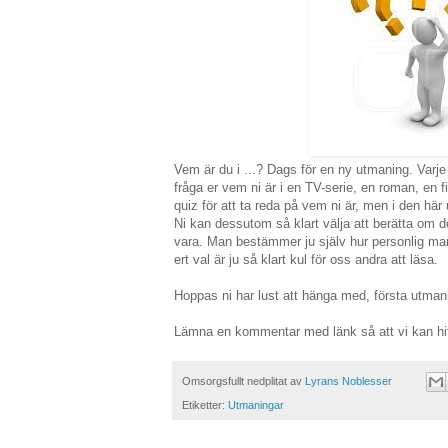
Vem är du i ...? Dags för en ny utmaning. Varj
fråga er vem ni är i en TV-serie, en roman, en fil
quiz för att ta reda på vem ni är, men i den här 
Ni kan dessutom så klart välja att berätta om de
vara. Man bestämmer ju själv hur personlig man v
ert val är ju så klart kul för oss andra att läsa.
Hoppas ni har lust att hänga med, första utma
Lämna en kommentar med länk så att vi kan hitt
Omsorgsfullt nedplitat av
Lyrans Noblesser
Etiketter:
Utmaningar