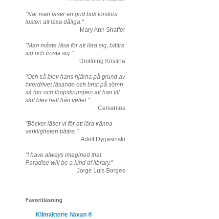
"När man läser en god bok förstörs
lusten att läsa dåliga."
Mary Ann Shaffer
"Man måste läsa för att lära sig, bättra
sig och trösta sig."
Drottning Kristina
"Och så blev hans hjärna på grund av
överdrivet läsande och brist på sömn
så torr och ihopskrumpen att han till
slut blev helt från vettet."
Cervantes
"Böcker läser vi för att lära känna
verkligheten bättre."
Adolf Dygasinski
"I have always imagined that
Paradise will be a kind of library."
Jorge Luis Borges
Favoritläsning
Klimakterie häxan ®