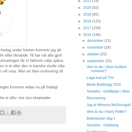
►
2021
(19)
►
2020
(82)
►
2019
(85)
►
2018
(125)
►
2017
(228)
▼
2016
(196)
►
december
(15)
►
november
(28)
e fredag under hösten kommer jag att
►
oktober
(25)
m eller liknande. Ni har väl alla gjort
utmaningen får ni faktiskt välja själva.
▼
september
(25)
n ni är eller den ni kanske skulle vilja
Vem är du i Jane Austens
romaner?
ill vara. Men en liten motivering till
Laga mat på TVn
Bästa Bokblogg 2016
ningen kommer redan nu på fredag!
Tematrio - höstfärger i titeln
a er alla i era nya skepnader.
Renovering
Jag är Minerva McGonagall
Vem är du i Harry Potter?
Bokmässan dag 1
Tematrio - Göteborg
Dagförvirring