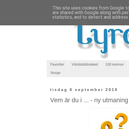
This site uses cookies from Google to 
are shared with Google along with per
statistics, and to detect and address
Favoriter
Världsbiblioteket
100 kvinnor
Norge
tisdag 6 september 2016
Vem är du i ... - ny utmaning