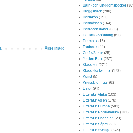
Barn- och Ungdomsböcker
(30
Bloggsnack
(208)
Bokinköp
(151)
Bokmässan
(164)
Bokrecensioner
(608)
Deckare/Spänning
(81)
Dramatik
(16)
Fantastik
(44)
da
Äldre inlägg
Grafik/Serier
(25)
Jorden Runt
(237)
Klassiker
(271)
Klassiska kvinnor
(173)
Konst
(5)
Krigsskildringar
(62)
Listor
(94)
Litteratur Afrika
(103)
Litteratur Asien
(178)
Litteratur Europa
(502)
Litteratur Nordamerika
(182)
Litteratur Oceanien
(28)
Litteratur Sápmi
(20)
Litteratur Sverige
(345)