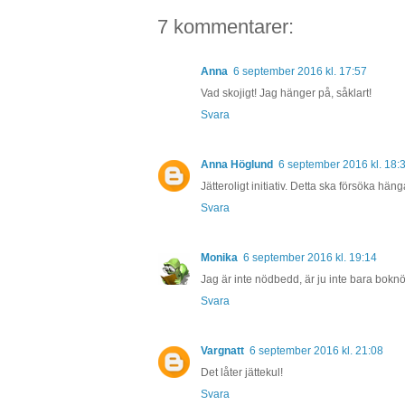
7 kommentarer:
Anna
6 september 2016 kl. 17:57
Vad skojigt! Jag hänger på, såklart!
Svara
Anna Höglund
6 september 2016 kl. 18:
Jätteroligt initiativ. Detta ska försöka hä
Svara
Monika
6 september 2016 kl. 19:14
Jag är inte nödbedd, är ju inte bara boknö
Svara
Vargnatt
6 september 2016 kl. 21:08
Det låter jättekul!
Svara