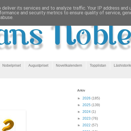
deliver its services and to analyze traffic. Your IP address and
formance and security metrics to ensure quality of service, ge
 abuse.
Nobelpriset
Augustpriset
Novellkalendern
Topplistan
Läshistorik
Arkiv
►
2026
(185)
►
2025
(139)
►
2024
(1)
►
2023
(76)
►
2022
(57)