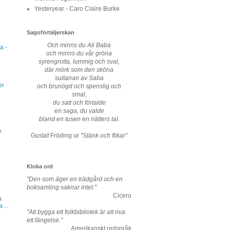
Yesteryear - Caro Claire Burke
Sagoförtäljerskan
Och minns du Ali Baba
a -
och minns du vår gröna
syrengrotta, lummig och sval,
där mörk som den sköna
sultanan av Saba
er
och brunögd och spenslig och
smal,
du satt och förtalde
en saga, du valde
bland en tusen en nätters tal.
?
Gustaf Fröding ur
"Stänk och flikar"
Kloka ord
"Den som äger en trädgård och en
boksamling saknar intet."
Cicero
a
...
"Att bygga ett folkbibliotek är att riva
ett fängelse."
Amerikanskt ordspråk