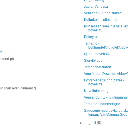
Jag är Vanessa
Vem är du i Engelsfors?
Kulturkollos utlottning
Prinsessan som inte ville lek
novell #3
Pokeyra
Tematrio -
bokhandel/bibliotek/böck
35
Ojura - novell #2
nga med på.
Storytel äger
Jag är chauffören
Vem är du i Downton Abbey
Fyrverkerier/Aldrig bättre -
novell #1
rd utan även filmnörd :)
Novellutmaningen
Vem är du i ... - ny utmaning
Tematrio - namnsdagar
Sagoserie med psykologisk
teman: När Mamma Groda 
►
augusti
(5)