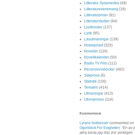
Litteratur Sydamerika
(49)
Litteraturevenemang
(18)
Litteraturpriser
(91)
Litteraturstudier
(64)
Ljudböcker
(137)
Lyrik
(95)
Läsutmaningar
(139)
Nobelpriset
(325)
Noveller
(129)
Novellkalender
(50)
Radio TV Film
(112)
Recensionsböcker
(482)
Sakprosa
(6)
Statistik
(156)
Tematrio
(414)
Utmaningar
(413)
Utomämnes
(116)
Kommenterat
Lyrans Noblesser
commented on
Ogonblick For Evigheten
:
“En av 
allra bästa jag läst, tror verkligen