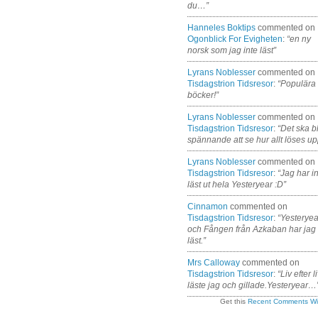
du…”
Hanneles Boktips
commented on
Ogonblick For Evigheten
:
“en ny
norsk som jag inte läst”
Lyrans Noblesser
commented on
Tisdagstrion Tidsresor
:
“Populära
böcker!”
Lyrans Noblesser
commented on
Tisdagstrion Tidsresor
:
“Det ska bl
spännande att se hur allt löses up
Lyrans Noblesser
commented on
Tisdagstrion Tidsresor
:
“Jag har i
läst ut hela Yesteryear :D”
Cinnamon
commented on
Tisdagstrion Tidsresor
:
“Yesteryea
och Fången från Azkaban har jag
läst.”
Mrs Calloway
commented on
Tisdagstrion Tidsresor
:
“Liv efter l
läste jag och gillade.Yesteryear…
Get this
Recent Comments Wi