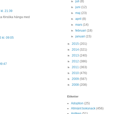
►
juli
(8)
►
juni
(12)
kl. 21:39
►
maj
(23)
ska försöka hänga med
►
april
(8)
►
mars
(14)
►
februari
(18)
►
januari
(15)
 kl. 09:05
►
2015
(201)
►
2014
(321)
►
2013
(240)
►
2012
(386)
09:47
►
2011
(363)
►
2010
(476)
►
2009
(587)
►
2008
(208)
Etiketter
Adoption
(25)
Allmänt boksnack
(456)
Antiken
(51)