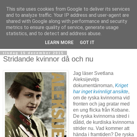
This site uses cookies from Google to deliver its services
and to analyze traffic. Your IP address and user-agent are
shared with Google along with performance and security
metrics to ensure quality of service, generate usage
statistics, and to detect and address abuse.
▼
LEARN MORE
GOT IT
tisdag 15 december 2015
Stridande kvinnor då och nu
Jag läser Svetlana
Aleksijevitjs
dokumentärroman,
Kriget
har inget kvinnligt ansikte
,
om de ryska kvinnorna vid
fronten och jag pratar med
en ung flicka från Kobane.
De ryska kvinnorna stred i
dåtid, de kurdiska kvinnorna
strider nu. Vad kommer att
hända i framtiden? De ryska