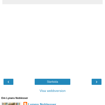
‹
›
Startsida
Visa webbversion
Om Lyrans Noblesser
Lyrans Noblesser