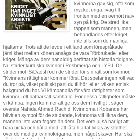
kvinnorna gav sig, ofta som
mycket unga, iväg till
fronten med en oerhört naiv
syn på krig. De stred lika
tappert som männen, men
behandlades efter kriget
inte alls som de manliga
hjältarna. Trots att de levde i ett land som förespråkade
jämlikhet mellan könen ansågs de vara "förbrukade" efter
kriget. Många av dem har aldrig berättat sin historia tidigare.
Nu strider kurdiska kvinnor i Peshmerga och i YPJ. De
strider mot IS/Daesh och de strider för sin rätt som kvinnor.
"Kvinnans rättigheter kommer först. Det spelar ingen roll vad
du tror på, vilket politiskt parti du tillhör eller vilken etnisk
bakgrund du har. Vi kämpar alla för våra rättigheter som
kvinnor i ett patriarkalt samhälle. För dessa rättigheter måste
vi kämpa. Ingen kommer att ge oss dem frivilligt", säger
överste Nahida Ahmed Rachid. Kvinnorna i Kobande har
blivit en symbol för de stridande, kvinnorna vill likna dem,
männen inte vara fegare än dem. Det vore ju så härligt att
bara nicka och hålla med, att låta hjärtat fyllas av stolthet
över de modiga kvinnokrigarna, men något skaver. Hur ska