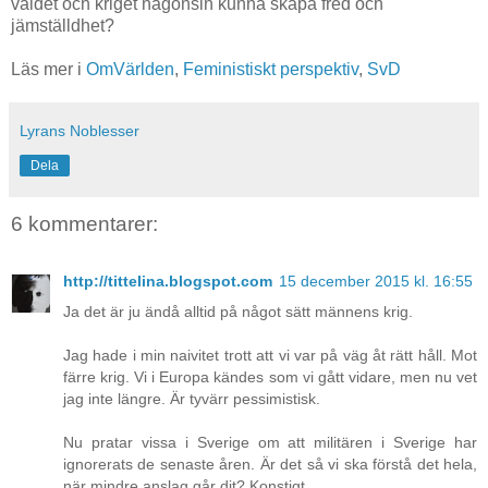
våldet och kriget någonsin kunna skapa fred och
jämställdhet?
Läs mer i
OmVärlden
,
Feministiskt perspektiv
,
SvD
Lyrans Noblesser
Dela
6 kommentarer:
http://tittelina.blogspot.com
15 december 2015 kl. 16:55
Ja det är ju ändå alltid på något sätt männens krig.
Jag hade i min naivitet trott att vi var på väg åt rätt håll. Mot
färre krig. Vi i Europa kändes som vi gått vidare, men nu vet
jag inte längre. Är tyvärr pessimistisk.
Nu pratar vissa i Sverige om att militären i Sverige har
ignorerats de senaste åren. Är det så vi ska förstå det hela,
när mindre anslag går dit? Konstigt.