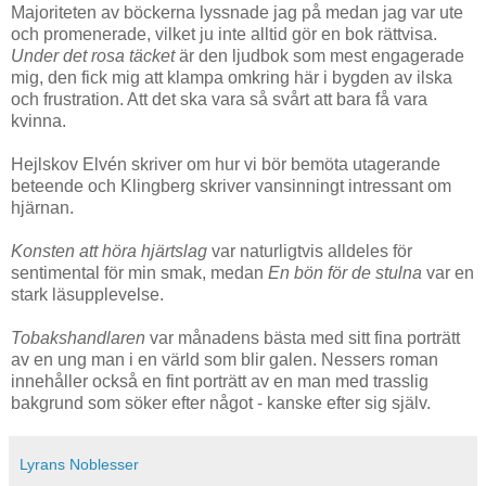
Majoriteten av böckerna lyssnade jag på medan jag var ute
och promenerade, vilket ju inte alltid gör en bok rättvisa.
Under det rosa täcket
är den ljudbok som mest engagerade
mig, den fick mig att klampa omkring här i bygden av ilska
och frustration. Att det ska vara så svårt att bara få vara
kvinna.
Hejlskov Elvén skriver om hur vi bör bemöta utagerande
beteende och Klingberg skriver vansinningt intressant om
hjärnan.
Konsten att höra hjärtslag
var naturligtvis alldeles för
sentimental för min smak, medan
En bön för de stulna
var en
stark läsupplevelse.
Tobakshandlaren
var månadens bästa med sitt fina porträtt
av en ung man i en värld som blir galen. Nessers roman
innehåller också en fint porträtt av en man med trasslig
bakgrund som söker efter något - kanske efter sig själv.
Lyrans Noblesser