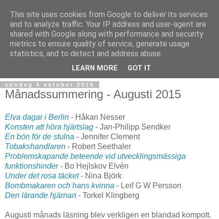
This site uses cookies from Google to deliver its services
and to analyze traffic. Your IP address and user-agent are
shared with Google along with performance and security
metrics to ensure quality of service, generate usage
statistics, and to detect and address abuse.
▼
LEARN MORE
GOT IT
söndag 4 oktober 2015
Månadssummering - Augusti 2015
Elva dagar i Berlin
- Håkan Nesser
Konsten att höra hjärtslag
- Jan-Philipp Sendker
En bön för de stulna
- Jennifer Clement
Tobakshandlaren
- Robert Seethaler
Problemskapande beteende vid utvecklingsmässiga
funktionshinder
- Bo Hejlskov Elvén
Under det rosa täcket
- Nina Björk
Bombmakaren och hans kvinna
- Leif G W Persson
Den lärande hjärnan
- Torkel Klingberg
Augusti månads läsning blev verkligen en blandad kompott.