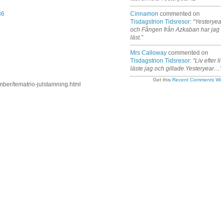
Cinnamon
commented on
36
Tisdagstrion Tidsresor
:
“Yesteryea
och Fången från Azkaban har jag
läst.”
Mrs Calloway
commented on
Tisdagstrion Tidsresor
:
“Liv efter l
läste jag och gillade.Yesteryear…
Get this
Recent Comments Wi
mber/tematrio-julstamning.html