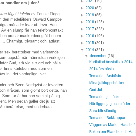
►
2021
(19)
om handlar om julen!
►
2020
(82)
iten fågel i juletid
av Fannie Flagg
►
2019
(85)
m den medelålders Oswald Campbell
►
2018
(125)
några månader kvar att leva. Han
►
2017
(228)
t. Av en slump får han telefonkontakt
h hon ordnar inackordering åt honom
►
2016
(196)
... Charmigt, trivsamt och lättläst.
►
2015
(201)
▼
2014
(321)
er sex berättelser med varierande
▼
december
(16)
 som uppstår när människan verkligen
Kortfattad årsstatistik 2014
nför Gud, stå vid sitt ord och hålla
lser finns kärleken med som en
2014 års bästa
s in i det vardagliga livet.
Tematrio - Årsbästa
Mina julklappsböcker
der och Sven Nordqvist är favoriten
God Jul
 och Kråkan, som glömt bort detta, han
lv. Som tur är har han samlat på sig
Tematrio - julböcker
ent. Men sedan gäller det ju att
Här ligger jag och blöder
 Mu-berättelse, med underbara
Sara blir ständig
Tematrio - Bokklappar
Väggen av Marlen Haushofe
Boken om Blanche och Mari