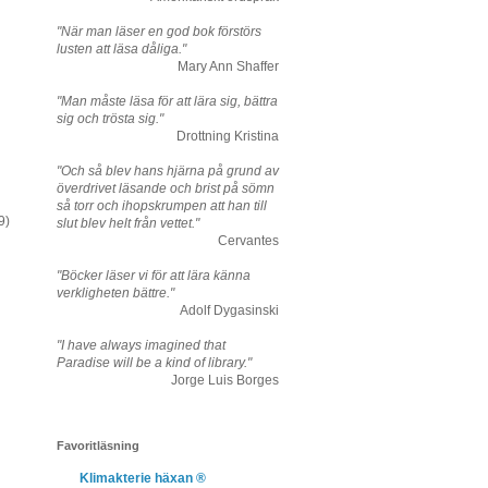
"När man läser en god bok förstörs
lusten att läsa dåliga."
Mary Ann Shaffer
"Man måste läsa för att lära sig, bättra
sig och trösta sig."
Drottning Kristina
"Och så blev hans hjärna på grund av
överdrivet läsande och brist på sömn
så torr och ihopskrumpen att han till
9)
slut blev helt från vettet."
Cervantes
"Böcker läser vi för att lära känna
verkligheten bättre."
Adolf Dygasinski
"I have always imagined that
Paradise will be a kind of library."
Jorge Luis Borges
Favoritläsning
Klimakterie häxan ®