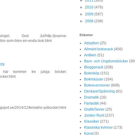
►
2011
(363)
►
2010
(476)
►
2009
(587)
►
2008
(208)
Etiketter
. God Jul!http://joanna-
trio-som-blev-en-enda-bok.html
Adoption
(25)
Allmänt boksnack
(456)
Antiken
(51)
Barn- och Ungdomsböcker
(30
:09
Bloggsnack
(208)
 här kommer tre juliga böcker:
Bokinköp
(151)
ocker.html
Bokmässan
(164)
Bokrecensioner
(608)
Deckare/Spänning
(81)
Dramatik
(16)
Fantastik
(44)
blogspot.se/2014/12/tematrio-julbocker.html
Grafik/Serier
(25)
Jorden Runt
(237)
Klassiker
(271)
Klassiska kvinnor
(173)
Konst
(5)