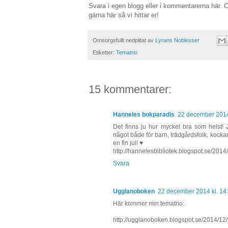
Svara i egen blogg eller i kommentarerna här.
gärna här så vi hittar er!
Omsorgsfullt nedplitat av
Lyrans Noblesser
Etiketter:
Tematrio
15 kommentarer:
Hanneles bokparadis
22 december 2014
Det finns ju hur mycket bra som helst!
något både för barn, trädgårdsfolk, kocka
en fin jul! ♥
http://hannelesbibliotek.blogspot.se/2014
Svara
Ugglanoboken
22 december 2014 kl. 14
Här kommer min tematrio:
http://ugglanoboken.blogspot.se/2014/12/