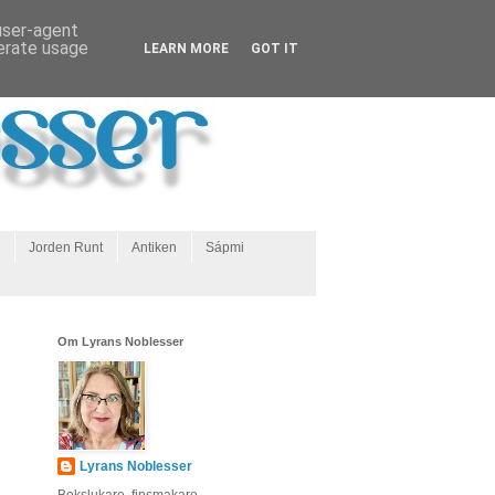
 user-agent
nerate usage
LEARN MORE
GOT IT
Jorden Runt
Antiken
Sápmi
Om Lyrans Noblesser
Lyrans Noblesser
Bokslukare, finsmakare,