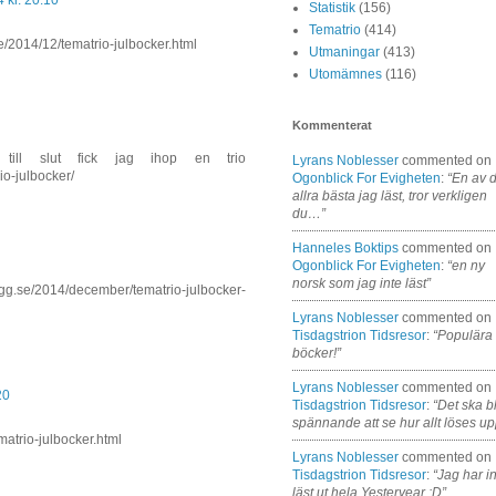
Statistik
(156)
Tematrio
(414)
e/2014/12/tematrio-julbocker.html
Utmaningar
(413)
Utomämnes
(116)
Kommenterat
till slut fick jag ihop en trio
Lyrans Noblesser
commented on
io-julbocker/
Ogonblick For Evigheten
:
“En av 
allra bästa jag läst, tror verkligen
du…”
Hanneles Boktips
commented on
Ogonblick For Evigheten
:
“en ny
norsk som jag inte läst”
ogg.se/2014/december/tematrio-julbocker-
Lyrans Noblesser
commented on
Tisdagstrion Tidsresor
:
“Populära
böcker!”
Lyrans Noblesser
commented on
20
Tisdagstrion Tidsresor
:
“Det ska bl
spännande att se hur allt löses up
matrio-julbocker.html
Lyrans Noblesser
commented on
Tisdagstrion Tidsresor
:
“Jag har i
läst ut hela Yesteryear :D”