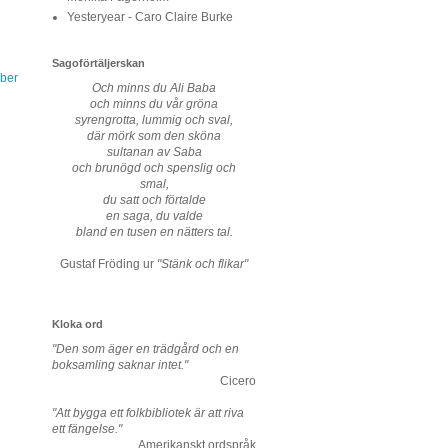
Yesteryear - Caro Claire Burke
Sagoförtäljerskan
ber
Och minns du Ali Baba
och minns du vår gröna
syrengrotta, lummig och sval,
där mörk som den sköna
sultanan av Saba
och brunögd och spenslig och
smal,
du satt och förtalde
en saga, du valde
bland en tusen en nätters tal.
Gustaf Fröding ur
"Stänk och flikar"
Kloka ord
"Den som äger en trädgård och en
boksamling saknar intet."
Cicero
"Att bygga ett folkbibliotek är att riva
ett fängelse."
Amerikanskt ordspråk