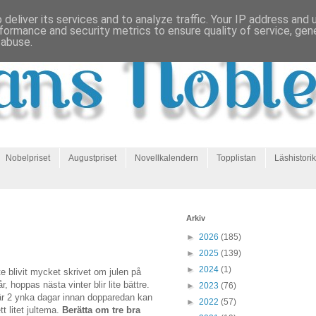
deliver its services and to analyze traffic. Your IP address and
formance and security metrics to ensure quality of service, ge
 abuse.
Nobelpriset
Augustpriset
Novellkalendern
Topplistan
Läshistorik
Arkiv
►
2026
(185)
►
2025
(139)
►
2024
(1)
te blivit mycket skrivet om julen på
r, hoppas nästa vinter blir lite bättre.
►
2023
(76)
r 2 ynka dagar innan dopparedan kan
►
2022
(57)
tt litet jultema.
Berätta om tre bra