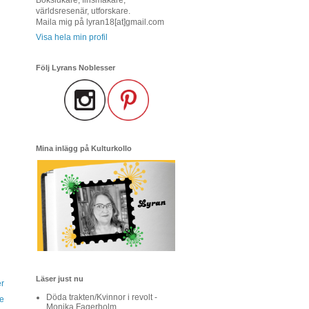
världsresenär, utforskare.
Maila mig på lyran18[at]gmail.com
Visa hela min profil
Följ Lyrans Noblesser
Mina inlägg på Kulturkollo
Läser just nu
r
Döda trakten/Kvinnor i revolt -
e
Monika Fagerholm