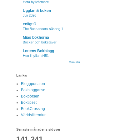
Heta hyllvärmare
Ugglan & boken
Juli 2026
enligt O
The Buccaneers säsong 1
Mias bokhörna
Böcker och bokstäver
Lottens Bokblogg
Hett i hyllan #451
Visa alla
Länkar
Bloggportalen
Bokbloggar.se
Bokbörsen
Boktipset
BookCrossing
Världslitteratur
Senaste månadens sidvyer
141,241