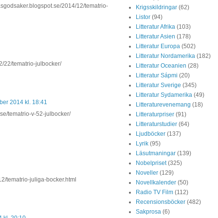
dsaker.blogspot.se/2014/12/tematrio-
Krigsskildringar
(62)
Listor
(94)
Litteratur Afrika
(103)
Litteratur Asien
(178)
Litteratur Europa
(502)
Litteratur Nordamerika
(182)
2/22/tematrio-julbocker/
Litteratur Oceanien
(28)
Litteratur Sápmi
(20)
Litteratur Sverige
(345)
Litteratur Sydamerika
(49)
er 2014 kl. 18:41
Litteraturevenemang
(18)
t.se/tematrio-v-52-julbocker/
Litteraturpriser
(91)
Litteraturstudier
(64)
Ljudböcker
(137)
Lyrik
(95)
Läsutmaningar
(139)
Nobelpriset
(325)
Noveller
(129)
2/tematrio-juliga-bocker.html
Novellkalender
(50)
Radio TV Film
(112)
Recensionsböcker
(482)
Sakprosa
(6)
 kl. 20:10