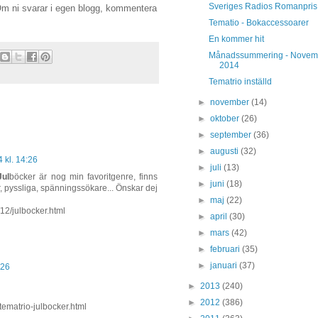
Sveriges Radios Romanpris
 Om ni svarar i egen blogg, kommentera
Tematio - Bokaccessoarer
En kommer hit
Månadssummering - Novem
2014
Tematrio inställd
►
november
(14)
►
oktober
(26)
►
september
(36)
►
augusti
(32)
 kl. 14:26
►
juli
(13)
Jul
böcker är nog min favoritgenre, finns
►
juni
(18)
r, pyssliga, spänningssökare... Önskar dej
►
maj
(22)
/12/julbocker.html
►
april
(30)
►
mars
(42)
►
februari
(35)
►
januari
(37)
:26
►
2013
(240)
►
2012
(386)
tematrio-julbocker.html