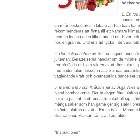
böcker s
1.
En röd l
handlar o
som får besked av sin läkare att han bara har 
rekommenderas att flytta till ett varmare klima
med en kvinna i den lilla staden Lost River oc
hos en granne. Undrens tid tycks inte vara förbi 
2.
Den heliga natten
av Selma Lagerlöf innehåll
julteman. Berättelserna handlar om de mirakel
tror på Guds ord, om vikten av att ödmjuka sig i
fred under julen. Liksom i alla Selmas berätte
vägledande kraft och övernaturliga händelser väv
3.
Mamma Mu och Kråkans jul
av Jujja Wieslan
bland barnböckerna. Det är dagen före julafton
har inte packat in ett endaste paket till sig sjä
många saker som han gärna ger sig själv i pres
invänta julafton också... En fin typisk Mamma
illustrationer. Passar från c:a 3 års ålder.
"Instruktioner"