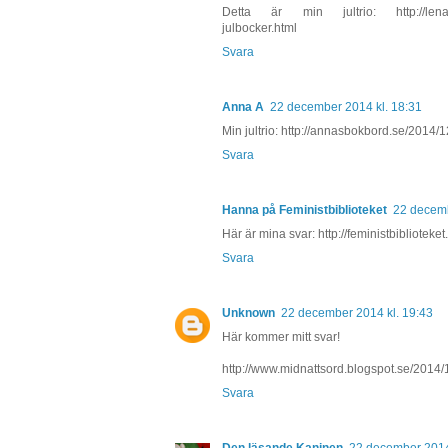
Detta är min jultrio: http://lenasgo
julbocker.html
Svara
Anna A
22 december 2014 kl. 18:31
Min jultrio: http://annasbokbord.se/2014/1
Svara
Hanna på Feministbiblioteket
22 decemb
Här är mina svar: http://feministbiblioteke
Svara
Unknown
22 december 2014 kl. 19:43
Här kommer mitt svar!
http://www.midnattsord.blogspot.se/2014/1
Svara
Den läsande Kaninen
22 december 2014