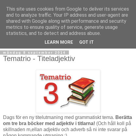
This site uses cookies from Google to deliver its services
and to analyze traffic. Your IP address and user-agent are
shared with Google along with performance and security
metrics to ensure quality of service, generate usage
statistics, and to detect and address abuse.
▼
LEARN MORE
GOT IT
måndag 8 september 2014
Tematrio - Titeladjektiv
Dags för en ny titelutmaning med grammatiskt tema.
Berätta
om tre bra böcker med adjektiv i titlarna!
(Och håll koll på
skillnaden m,ellan adjektiv och adverb så ni inte svarar på
någon kommande utmaning ;)