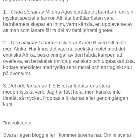
1. I
Onda stenar
av Milena Agus berättar ett barnbarn om sin
mycket speciella farmor. Att låta berättarrösten vara
barnbarnets skapar en intim, varm känsla, en upplevelse av
att man som läsare får ta del av familjehemligheter.
2. I
Den afrikanska farmen
skildrar Karen Blixen sitt möte
med Afrika. Här finns det vackra, poetiska mötet med det
exotiska Afrika, beskrivningar av den hårda kampen att
överleva, en berättelse om djup vänskap och upptäckarlusta,
kortare anekdoter med tydlig sens moral och ett tragiskt slut
på äventyret.
3.
Det öde landet
av T S Eliot är författarens stora
modernistiska verk. Jag har läst hela, men kanske inte
förstått så mycket. Hoppas allt klarnar efter genomgången
kurs.
"Instruktioner"
Svara i egen blogg eller i kommentarerna här. Om ni svarar i