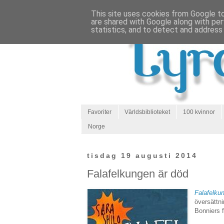
This site uses cookies from Google to 
are shared with Google along with per
statistics, and to detect and address
Favoriter
Världsbiblioteket
100 kvinnor
Norge
tisdag 19 augusti 2014
Falafelkungen är död
Falafelku
översättni
Bonniers f