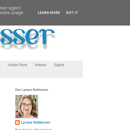
 user-agent
nerate usage
LEARN MORE
GOT IT
Jorden Runt
Antiken
Sápmi
Om Lyrans Noblesser
Lyrans Noblesser
Bokslukare, finsmakare,