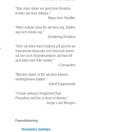
"När man läser en god bok förstörs
lusten att läsa dåliga."
Mary Ann Shaffer
"Man måste läsa för att lära sig, bättra
sig och trösta sig."
Drottning Kristina
"Och så blev hans hjärna på grund av
i
överdrivet läsande och brist på sömn
så torr och ihopskrumpen att han till
slut blev helt från vettet."
Cervantes
"Böcker läser vi för att lära känna
verkligheten bättre."
Adolf Dygasinski
"I have always imagined that
Paradise will be a kind of library."
Jorge Luis Borges
Favoritläsning
Hanneles boktips