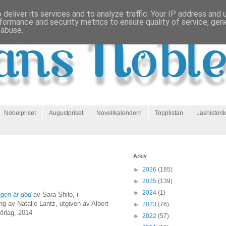
deliver its services and to analyze traffic. Your IP address and
formance and security metrics to ensure quality of service, ge
 abuse.
Nobelpriset
Augustpriset
Novellkalendern
Topplistan
Läshistorik
Arkiv
►
2026
(185)
►
2025
(139)
►
2024
(1)
ngen är död
av Sara Shilo, i
ng av Natalie Lantz, utgiven av Albert
►
2023
(76)
örlag, 2014
►
2022
(57)