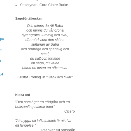
Yesteryear - Caro Claire Burke
Sagoförtäljerskan
n
Och minns du Ali Baba
och minns du vår gröna
syrengrotta, lummig och sval,
mpa
där mörk som den sköna
sultanan av Saba
och brunögd och spenslig och
oe
smal,
du satt och förtalde
o
en saga, du valde
bland en tusen en nätters tal.
14
Gustaf Fröding ur
"Stänk och flikar"
Kloka ord
"Den som äger en trädgård och en
boksamling saknar intet."
Cicero
"Att bygga ett folkbibliotek är att riva
ett fängelse."
Amerikanskt ordspråk