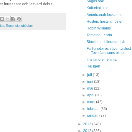
Sagas bok
 intressant och läsvärd debut.
Kulturkollo.se
Americanah lockar mer
Hösten, hösten, hösten
sien
,
Recensionsböcker
Robin Williams
Tematrio - Karin
Stockholm Literature i år
Farligheter och äventyrslust 
Tove Janssons bilde...
Inte längre hemma
Hej igen
►
juli
(13)
►
juni
(18)
►
maj
(22)
►
april
(30)
►
mars
(42)
►
februari
(35)
►
januari
(37)
►
2013
(240)
►
2012
(386)