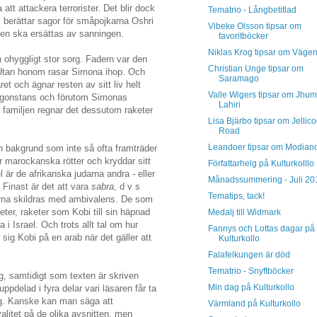
att attackera terrorister. Det blir dock
Tematrio - Långbetitlad
ti berättar sagor för småpojkarna Oshri
Vibeke Olsson tipsar om
ljen ska ersättas av sanningen.
favoritböcker
Niklas Krog tipsar om Väge
n ohyggligt stor sorg. Fadern var den
Christian Unge tipsar om
 Utan honom rasar Simona ihop. Och
Saramago
ret och ägnar resten av sitt liv helt
Valle Wigers tipsar om Jhu
 någonstans och förutom Simonas
Lahiri
a familjen regnar det dessutom raketer
Lisa Bjärbo tipsar om Jellic
Road
Leandoer tipsar om Modian
n bakgrund som inte så ofta framträder
r marockanska rötter och kryddar sitt
Författarhelg på Kulturkolllo
 är de afrikanska judarna andra - eller
Månadssummering - Juli 20
 Finast är det att vara
sabra
, d v s
Tematips, tack!
nnarna skildras med ambivalens. De som
eter, raketer som Kobi till sin häpnad
Medalj till Widmark
i Israel. Och trots allt tal om hur
Fannys och Lottas dagar på
 sig Kobi på en arab när det gäller att
Kulturkollo
Falafelkungen är död
Tematrio - Snyftböcker
g, samtidigt som texten är skriven
Min dag på Kulturkollo
delad i fyra delar vari läsaren får ta
og. Kanske kan man säga att
Värmland på Kulturkollo
kvalitet på de olika avsnitten, men