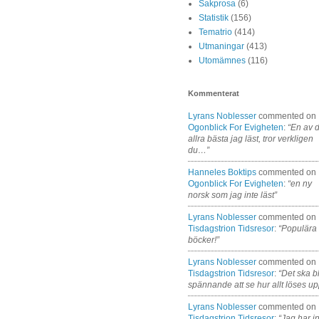
Sakprosa
(6)
Statistik
(156)
Tematrio
(414)
Utmaningar
(413)
Utomämnes
(116)
Kommenterat
Lyrans Noblesser
commented on
Ogonblick For Evigheten
:
“En av 
allra bästa jag läst, tror verkligen
du…”
Hanneles Boktips
commented on
Ogonblick For Evigheten
:
“en ny
norsk som jag inte läst”
Lyrans Noblesser
commented on
Tisdagstrion Tidsresor
:
“Populära
böcker!”
Lyrans Noblesser
commented on
Tisdagstrion Tidsresor
:
“Det ska bl
spännande att se hur allt löses up
Lyrans Noblesser
commented on
Tisdagstrion Tidsresor
:
“Jag har i