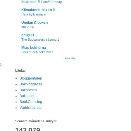
fin läsplats 📔 FemEnFredag
Klimakterie häxan ®
Heta hyllvärmare
Ugglan & boken
Juli 2026
enligt O
The Buccaneers säsong 1
Mias bokhörna
Böcker och bokstäver
Visa alla
9)
Länkar
Bloggportalen
Bokbloggar.se
Bokbörsen
Boktipset
BookCrossing
Världslitteratur
Senaste månadens sidvyer
142,079