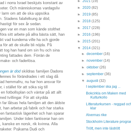
►
2021
(19)
tad i norra Israel beskjuts konstant av
►
2020
(82)
aketer. Och människornas vardagsliv
v larm om att de ska uppsöka
►
2019
(85)
. Stadens falafelkung är död,
►
2018
(125)
hastigt för sex år sedan.
►
2017
(228)
ngen var en man som kände stolthet
tföra sitt arbete på allra bästa sätt, han
►
2016
(196)
kt vad kunderna ville ha och gjorde
►
2015
(201)
ta för att de skulle bli nöjda. På
▼
2014
(321)
t tog han hand om sin fru och sina
►
december
(16)
nting fattades dem. Förrän de
►
november
(14)
make- och faderlösa.
►
oktober
(26)
ungen är död
skildras familjen Dadons
►
september
(36)
Hennes liv förändrades i ett slag då
▼
augusti
(32)
dad hemmafru, nu har hon ansvar för
I september ska jag ...
i stället för att söka sig till
n fotbollsplan och väntar på att allt
Bokcirkla om Maken med
Kulturkollo
ed tvillingar. För att skydda
 far låtsas hela familjen att den äldste
Litteraturkursen - reggad oc
fft, han arbetar på fabrik och har starka
klar
 en fantastisk lägenhet och han sparar
Alvernas rike
familjen. Under tiden fantiserar han om
Stockholm Literature progr
, kanske en norsk, rik kvinna. Alla
Trött, men inte lästrött
h raketer. Pojkarna Dudi och