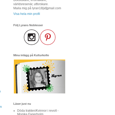
världsresenär, utforskare.
Maila mig på lyran18[at]gmail.com
Visa hela min profil
Följ Lyrans Noblesser
Mina inlägg på Kulturkollo
h
Läser just nu
am
Döda trakten/Kvinnor i revolt -
Monika Fagerholm