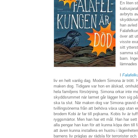
En liten s
katiusjar
avbryts a
skyddsrum
han avled 
Falafelku
över att u
visste exa
sitt ytters
samma sät
barn. Inge
lämnades 
I
Falafelk
liv en helt vanlig dag. Modern Simona är trött. 
maken dog. Tidigare var hon en älskad, omhul
hela familjens försörjning. Simona orkar inte mer, 
skyddsrummet när larmet går lägger hon sig på e
ska ta slut. När maken dog var Simona gravid m
tvillingsönerna från att behöva växa upp utan en
brodern Kobi är far till pojkarna. Kobis liv är tu
ryggsmärtor. Men han har ett mål. Han har sett
alla pengar han kan för att kunna köpa den till 
att även kunna installera en hustru i lägenheten
barnens liv präglas av rädsla för terrorister oc