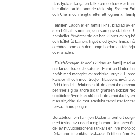
Itzik lyckas fånga en falk som de försöker träna 
inte riktigt så lätt som de tänkt sig. Systern Et
och Chaim och längtar efter att lögnerna i fami
Familjen Dadon är en familj i kris, präglad av e
som höll allt samman, den som gav stabilitet.
samhället förväntar sig att hon klipper av sig hå
och hållet åt barnen. Inget stöd tycks finnas
oerhörda sorg och den tunga bördan att försörj
över staden.
I
Falafelkungen är död
skildras en familj med e
när landet Israel diskuteras. Familjen Dadon ha
språk med mängder av arabiska uttryck. I Israel
kanske till och med tredje - klassens invånare.
född i landet. Relationen till de arabiska gra
befinner sig på andra sidan gränsen skickar rak
upptäcker även kan slå ned i de arabiska byarna 
man skyddar sig mot arabiska terrorister förlitar
förvara hans pengar.
Berättelsen om familjen Dadon är oerhört sorgli
med inslag av underfundig humor. Romanen är upp
del av huvudpersonens tankar i en inre monol
författaren inte riktigt lyckades få till en jämn 