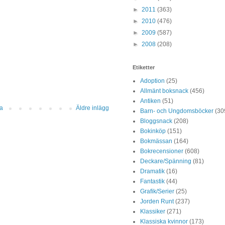
►
2011
(363)
►
2010
(476)
►
2009
(587)
►
2008
(208)
Etiketter
Adoption
(25)
Allmänt boksnack
(456)
Antiken
(51)
da
Äldre inlägg
Barn- och Ungdomsböcker
(30
Bloggsnack
(208)
Bokinköp
(151)
Bokmässan
(164)
Bokrecensioner
(608)
Deckare/Spänning
(81)
Dramatik
(16)
Fantastik
(44)
Grafik/Serier
(25)
Jorden Runt
(237)
Klassiker
(271)
Klassiska kvinnor
(173)