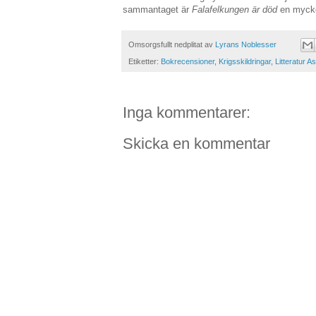
sammantaget är
Falafelkungen är död
en mycket
Omsorgsfullt nedplitat av
Lyrans Noblesser
Etiketter:
Bokrecensioner
,
Krigsskildringar
,
Litteratur A
Inga kommentarer:
Skicka en kommentar