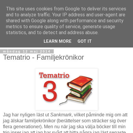
This site uses cookies from Google to deliver its services
and to analyze traffic. Your IP address and user-agent are
shared with Google along with performance and security
metrics to ensure quality of service, generate usage
statistics, and to detect and address abuse.
▼
LEARN MORE
GOT IT
måndag 12 maj 2014
Tematrio - Familjekrönikor
Jag har nyligen läst ut
Sankmark
, vilket påminde mig om att
jag älskar familjekrönikor (berättelser som sträcker sig över
flera generationer). Men nu när jag ska välja böcker till min
trio inser jag att jag har svårt att hitta några jag läst senaste