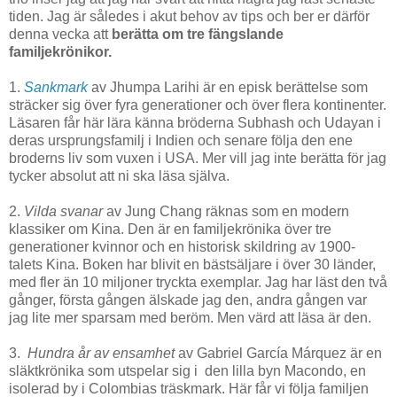
tiden. Jag är således i akut behov av tips och ber er därför
denna vecka att
berätta om tre fängslande
familjekrönikor.
1.
Sankmark
av Jhumpa Larihi är en episk berättelse som
sträcker sig över fyra generationer och över flera kontinenter.
Läsaren får här lära känna bröderna Subhash och Udayan i
deras ursprungsfamilj i Indien och senare följa den ene
broderns liv som vuxen i USA. Mer vill jag inte berätta för jag
tycker absolut att ni ska läsa själva.
2.
Vilda svanar
av Jung Chang räknas som en modern
klassiker om Kina. Den är en familjekrönika över tre
generationer kvinnor och en historisk skildring av 1900-
talets Kina. Boken har blivit en bästsäljare i över 30 länder,
med fler än 10 miljoner tryckta exemplar. Jag har läst den två
gånger, första gången älskade jag den, andra gången var
jag lite mer sparsam med beröm. Men värd att läsa är den.
3.
Hundra år av ensamhet
av Gabriel García Márquez är en
släktkrönika som utspelar sig i den lilla byn Macondo, en
isolerad by i Colombias träskmark. Här får vi följa familjen