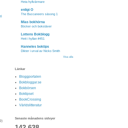
Heta hyllvärmare
enligt O
The Buccaneers säsong 1
ri
Mias bokhörna
Böcker och bokstäver
Lottens Bokblogg
Hett i hyllan #451
Hanneles boktips
Dikter i urval av Nicko Smith
Visa alla
Länkar
Bloggportalen
Bokbloggar.se
Bokbörsen
Boktipset
BookCrossing
Världslitteratur
Senaste månadens sidvyer
9)
142,638