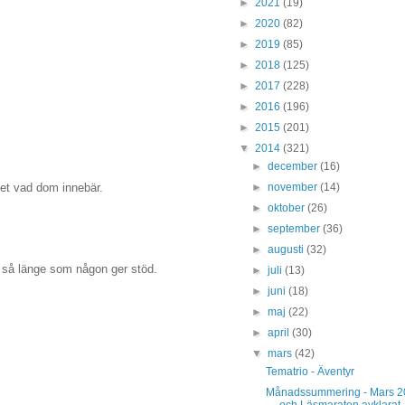
►
2021
(19)
►
2020
(82)
►
2019
(85)
►
2018
(125)
►
2017
(228)
►
2016
(196)
►
2015
(201)
▼
2014
(321)
►
december
(16)
►
november
(14)
et vad dom innebär.
►
oktober
(26)
►
september
(36)
►
augusti
(32)
 så länge som någon ger stöd.
►
juli
(13)
►
juni
(18)
►
maj
(22)
►
april
(30)
▼
mars
(42)
Tematrio - Äventyr
Månadssummering - Mars 2
och Läsmaraton avklarat