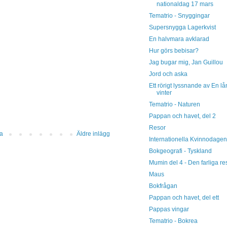
nationaldag 17 mars
Tematrio - Snyggingar
Supersnygga Lagerkvist
En halvmara avklarad
Hur görs bebisar?
Jag bugar mig, Jan Guillou
Jord och aska
Ett rörigt lyssnande av En l
vinter
Tematrio - Naturen
Pappan och havet, del 2
Resor
da
Äldre inlägg
Internationella Kvinnodagen
Bokgeografi - Tyskland
Mumin del 4 - Den farliga r
Maus
Bokfrågan
Pappan och havet, del ett
Pappas vingar
Tematrio - Bokrea