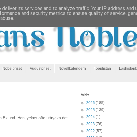
deliver its services and to analyze traffic. Your IP address and
formance and security metrics to ensure quality of service, ge
 abuse.
Nobelpriset
Augustpriset
Novellkalendern
Topplistan
Läshistorik
Arkiv
►
2026
(185)
►
2025
(139)
►
2024
(1)
 Eklund. Han lyckas ofta uttrycka det
►
2023
(76)
►
2022
(57)