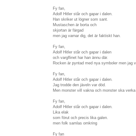
Fy fan,
Adolf Hitler står och gapar i dalen.
Han skriker ut lögner som sant.
Mustaschen är borta och
skjortan är färgad
men jag varnar dig, det är faktiskt han.
Fy fan,
Adolf Hitler står och gapar i dalen
och vargflinet har han ännu där.
Rocken är pyntad med nya symboler men jag v
Fy fan,
Adolf Hitler står och gapar i dalen.
Jag trodde den jäveln var död.
Men monster vill vakna och monster ska verka
Fy fan,
Adolf Hitler står och gapar i dalen.
Lika elak
som förut och precis lika galen.
men folk samlas omkring
Fy fan