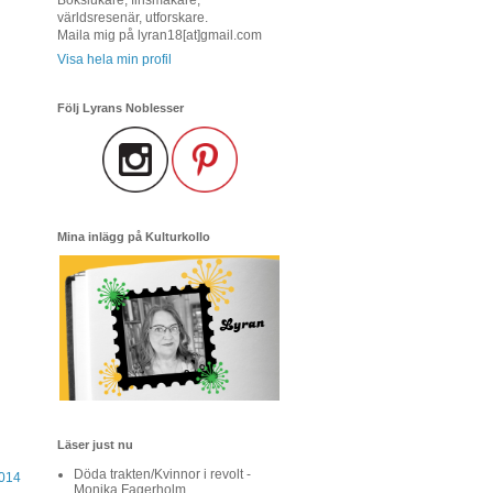
världsresenär, utforskare.
Maila mig på lyran18[at]gmail.com
Visa hela min profil
Följ Lyrans Noblesser
Mina inlägg på Kulturkollo
Läser just nu
Döda trakten/Kvinnor i revolt -
014
Monika Fagerholm