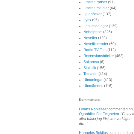
Litteraturpriser
(91)
Litteraturstudier
(64)
Ljudböcker
(137)
Lyrik
(95)
Läsutmaningar
(139)
Nobelpriset
(325)
Noveller
(129)
Novellkalender
(50)
Radio TV Film
(112)
Recensionsböcker
(482)
Sakprosa
(6)
Statistik
(156)
Tematrio
(414)
Utmaningar
(413)
Utomämnes
(116)
Kommenterat
Lyrans Noblesser
commented on
Ogonblick For Evigheten
:
“En av 
allra bästa jag läst, tror verkligen
du…”
Hanneles Boktips
commented on