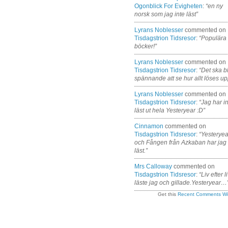
Ogonblick For Evigheten
:
“en ny
norsk som jag inte läst”
Lyrans Noblesser
commented on
Tisdagstrion Tidsresor
:
“Populära
böcker!”
Lyrans Noblesser
commented on
Tisdagstrion Tidsresor
:
“Det ska bl
spännande att se hur allt löses up
Lyrans Noblesser
commented on
Tisdagstrion Tidsresor
:
“Jag har i
läst ut hela Yesteryear :D”
Cinnamon
commented on
Tisdagstrion Tidsresor
:
“Yesteryea
och Fången från Azkaban har jag
läst.”
Mrs Calloway
commented on
Tisdagstrion Tidsresor
:
“Liv efter l
läste jag och gillade.Yesteryear…
Get this
Recent Comments Wi