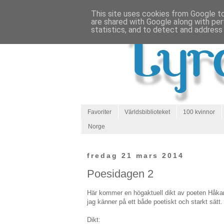
This site uses cookies from Google to 
are shared with Google along with per
statistics, and to detect and address
Favoriter
Världsbiblioteket
100 kvinnor
Norge
fredag 21 mars 2014
Poesidagen 2
Här kommer en högaktuell dikt av poeten Håkan
jag känner på ett både poetiskt och starkt sätt.
Dikt: