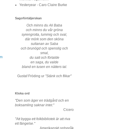
Yesteryear - Caro Claire Burke
Sagoförtäljerskan
Och minns du Ali Baba
och minns du vår gröna
syrengrotta, lummig och sval,
där mörk som den sköna
sultanan av Saba
och brunögd och spenslig och
smal,
om
du satt och förtalde
en saga, du valde
bland en tusen en nätters tal.
Gustaf Fröding ur
"Stänk och flikar"
Kloka ord
"Den som äger en trädgård och en
boksamling saknar intet."
Cicero
"Att bygga ett folkbibliotek är att riva
ett fängelse."
Amerikanskt ordspråk