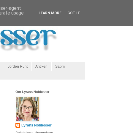
 user-agent
nerate usage
LEARN MORE
GOT IT
Jorden Runt
Antiken
Sápmi
Om Lyrans Noblesser
Lyrans Noblesser
Bokslukare, finsmakare,