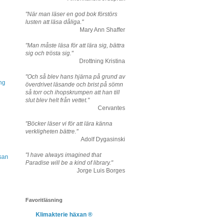
"När man läser en god bok förstörs
lusten att läsa dåliga."
Mary Ann Shaffer
"Man måste läsa för att lära sig, bättra
sig och trösta sig."
Drottning Kristina
"Och så blev hans hjärna på grund av
ång
överdrivet läsande och brist på sömn
så torr och ihopskrumpen att han till
slut blev helt från vettet."
Cervantes
"Böcker läser vi för att lära känna
verkligheten bättre."
Adolf Dygasinski
"I have always imagined that
esan
Paradise will be a kind of library."
Jorge Luis Borges
Favoritläsning
Klimakterie häxan ®